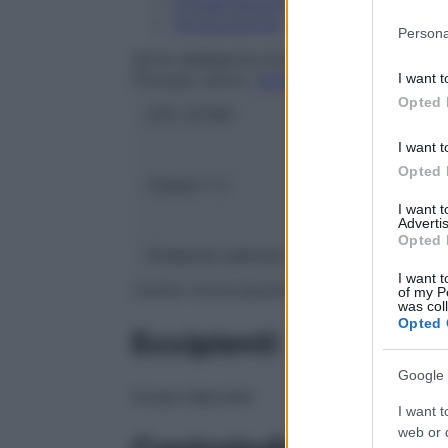
Conservazione
Composizione
Please note
Persona
information 
ZETA FARMACEUTICI SpA
deny consent
I want t
Principio attivo:
ACIDO TRICLORACETICO
in below Go
Opted 
ATC:
D11AF
I want t
Opted 
Classe 1:
C
I want 
Advertis
Opted 
Presenza Lattosio:
No
I want t
L’acido tricloroacetico è utilizzato per il
of my P
was col
Opted 
Eccipienti
Google 
Acqua depurata
I want t
web or d