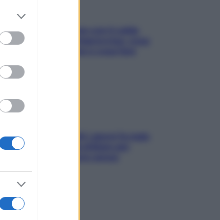
er and store
to grant or
Perché la pressione con il caldo
ed purposes
scende e sale all’improvviso: cosa
succede alle donne e cosa fare
subito
Doccia, lavarsi tutti i giorni fa male
alla pelle? I miti da sfatare per
proteggerla davvero senza
stressarla