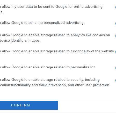
o allow my user data to be sent to Google for online advertising
s.
o qualsiasi degli eccipienti e a sostanze strettamente
to allow Google to send me personalized advertising.
o allow Google to enable storage related to analytics like cookies on
evice identifiers in apps.
te, utilizzando un bastoncino ricoperto di cotone.
o allow Google to enable storage related to functionality of the website
re il contatto con le zone circostanti all’area
e protette. Non ci sono indicazioni relative all’uso
o allow Google to enable storage related to personalization.
o allow Google to enable storage related to security, including
cation functionality and fraud prevention, and other user protection.
co e corrosivo che può causare danni irreversibili. In
e, lavare immediatamente e abbondantemente con
l medico. Evitare l’uso per periodi prolungati sulla
ività del medicinale si possono verificare notevoli
CONFIRM
trollate. Se applicato con batuffolo di cotone
u un materiale assorbente. Poiché l’acido