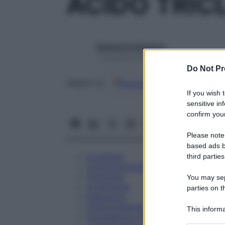
ACIDO TRIC
Redazione Starbene
1 Gennaio 2025 – Lettura 3 minuti
Do Not Pr
Google
Discover
Fon
Seguici su
If you wish 
sensitive in
confirm your
Please note
based ads b
Eccipienti
third parties
Controindicazioni
Posologia
You may sepa
Avvertenze
parties on t
Interazioni
Effetti Indesiderati
This informa
Gravidanza e Allattamento
Participants