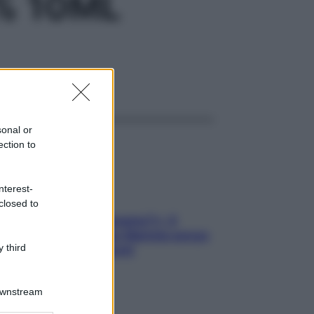
% 10ML
ggi anche
sonal or
ection to
nterest-
closed to
«Oggi che se magnamo?»: 4
ricette facili di Max Mariola senza
 third
pesare gli ingredienti
Downstream