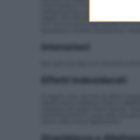
tricloroacetico è fortemente caustico e c
nell’applicazione, evitando di inalare il 
integra. Non miscelare con basi forti, al
6.2). Occorre particolare cautela nel somm
gravidanza e durante l’allattamento (vede
Interazioni
Non usare con basi forti, alcoolati e amm
Effetti Indesiderati
Di seguito sono riportati gli effetti indes
classificazione sistemica organica MedDRA.
frequenza dei singoli effetti elencati.
Pato
somministrazione
A causa della corrosivit
ustioni nelle zone di applicazione.
Gravidanza e Allatta