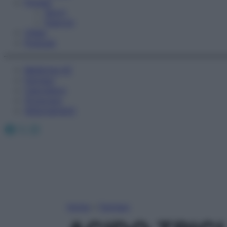
Fitness
Sport
Esercizi
Video
Podcast
Medicina AZ
Farmaci
Calcolatori
Oroscopo
Abbonamenti
Facebook
X
Instagram
Home
»
Farmaci