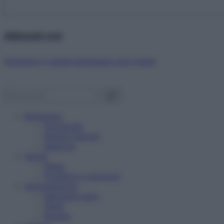
Abbonati ora!
Starbene ti regala benessere ogni mese!
Benessere
Psicologia
Rimedi naturali
Bellezza
Salute
News
Problemi e soluzioni
Alimentazione
Mangiare sano
Diete
Ricette