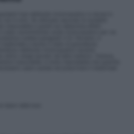
rdanti l’uso dell’acido tricloroacetico in donne in
mo non è noto. Se utilizzato secondo le modalità
do trascurabile e quindi non determina effetti
i è stato somministrato acido tricloroacetico per via
roduttiva (vedere paragrafo 5.3). Pertanto, è
l medicinale a donne in stato di gravidanza.
’utilizzo dell’acido tricloroacetico durante
io attivo venga escreto nel latte materno. Tuttavia,
enersi trascurabile, è molto improbabile che quantità
necessario usare cautela nel prescrivere il medicinale
 riparo dalla luce.