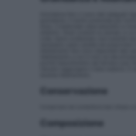
Gravidanza
Non vi sono dati adeguati rigua
gravidanza. Il rischio potenziale per l’uo
d’uso, il medicinale viene assorbito in mo
sistemici. Studi condotti su animali, in cu
orale, hanno evidenziato una tossicità rip
necessario usare cautela nel prescrivere i
Allattamento
Non sono disponibili dati sull
l’allattamento e non è noto se tale princip
poiché l’assorbimento del farmaco può rit
rilevanti raggiungano il latte materno. È 
durante l’allattamento.
Conservazione
Conservare nel contenitore ben chiuso e al
Composizione