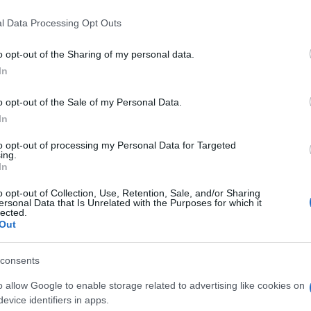
 that this website/app uses one or more Google services and may gath
l Data Processing Opt Outs
including but not limited to your visit or usage behaviour. You may click 
 to Google and its third-party tags to use your data for below specifi
o opt-out of the Sharing of my personal data.
ogle consent section.
In
Descrizione tipo ricetta:
SOP – NON
RICHIESTA
o opt-out of the Sale of my Personal Data.
In
Forma farmaceutica:
SOLUZIONE
CUTANEA
to opt-out of processing my Personal Data for Targeted
ing.
In
o opt-out of Collection, Use, Retention, Sale, and/or Sharing
 trattamento di verruche.
ersonal Data that Is Unrelated with the Purposes for which it
lected.
Out
consents
o allow Google to enable storage related to advertising like cookies on
evice identifiers in apps.