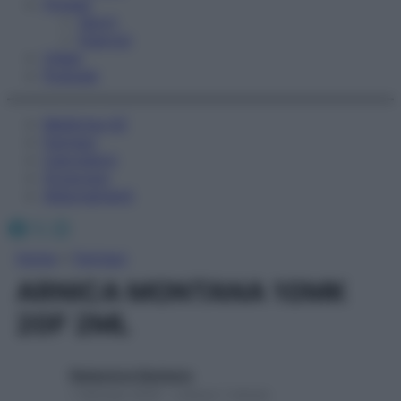
Fitness
Sport
Esercizi
Video
Podcast
Medicina AZ
Farmaci
Calcolatori
Oroscopo
Abbonamenti
Facebook
X
Instagram
Home
»
Farmaci
ARNICA MONTANA 10MK
20F 2ML
Redazione Starbene
1 Gennaio 2025 – Lettura 1 minuto