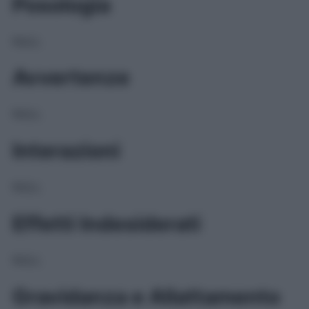
Posologia
NULL
Avvertenze
NULL
Interazioni
NULL
Effetti Indesiderati
NULL
Gravidanza e Allattamento