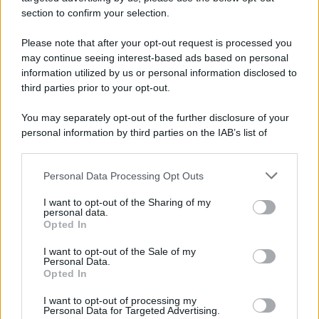
section to confirm your selection.
Please note that after your opt-out request is processed you
may continue seeing interest-based ads based on personal
information utilized by us or personal information disclosed to
third parties prior to your opt-out.
You may separately opt-out of the further disclosure of your
personal information by third parties on the IAB’s list of
downstream participants.
Personal Data Processing Opt Outs
This information may also be disclosed by us to third parties
on the IAB’s List of Downstream Participants that may further
I want to opt-out of the Sharing of my
disclose it to other third parties.
personal data.
Opted In
Please note that this website/app uses one or more Google
services and may gather and store information including but
I want to opt-out of the Sale of my
Personal Data.
not limited to your visit or usage behaviour. You may click to
Opted In
grant or deny consent to Google and its third-party tags to
use your data for below specified purposes in below Google
I want to opt-out of processing my
consent section.
Personal Data for Targeted Advertising.