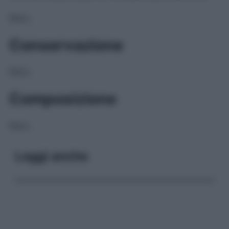
NULL
Conservazione
NULL
Composizione
NULL
Leggi anche