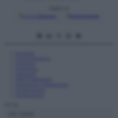
Seguici su
Google
Discover
Fonti preferite
Eccipienti
Controindicazioni
Posologia
Avvertenze
Interazioni
Effetti Indesiderati
Gravidanza e Allattamento
Conservazione
Composizione
OTI Srl
ATC:
2AA2B