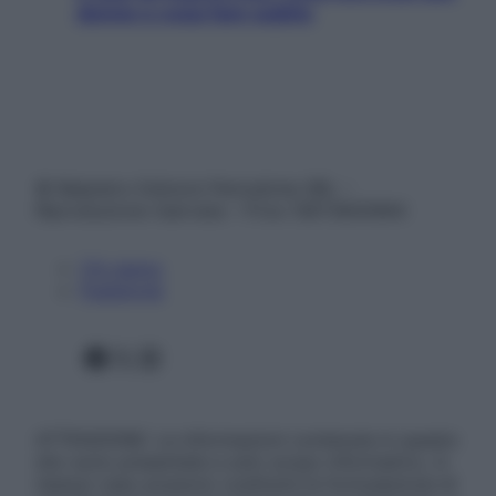
donne e cosa fare subito
© Belpietro Edizioni Periodiche SRL –
Riproduzione riservata – P.Iva 13673600964
Chi siamo
Pubblicità
Facebook
X
Instagram
ATTENZIONE: Le informazioni contenute in questo
sito sono presentate a solo scopo informativo, in
nessun caso possono costituire la formulazione di