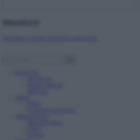
Abbonati ora!
Starbene ti regala benessere ogni mese!
Benessere
Psicologia
Rimedi naturali
Bellezza
Salute
News
Problemi e soluzioni
Alimentazione
Mangiare sano
Diete
Ricette