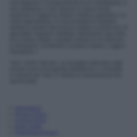
una diagnosi o la prescrizione di un trattamento, e
non intendono e non devono in alcun modo
sostituire il rapporto diretto medico-paziente o la
visita specialistica. Si raccomanda di chiedere
sempre il parere del proprio medico curante e/o di
specialisti riguardo qualsiasi indicazione riportata.
Se si hanno dubbi o quesiti sull’uso di un farmaco
è necessario contattare il proprio medico. Leggi il
Disclaimer »
Tutti i diritti riservati. Le immagini utilizzate negli
articoli sono di proprietà dell’editore o concesse
in licenza per l’uso. È vietata la riproduzione non
autorizzata.
Informativa
Privacy Policy
Cookie Policy
Note Legali
Preferenze Privacy