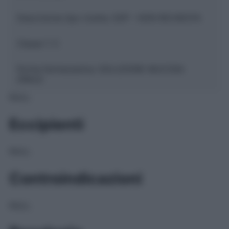
Descrizione tipo ricetta:
SOP – NON RICHIESTA
Classe 1:
C
Forma farmaceutica:
SOLUZIONE MUCOSA
ORALE
NULL
Eccipienti
NULL
Controindicazioni
NULL