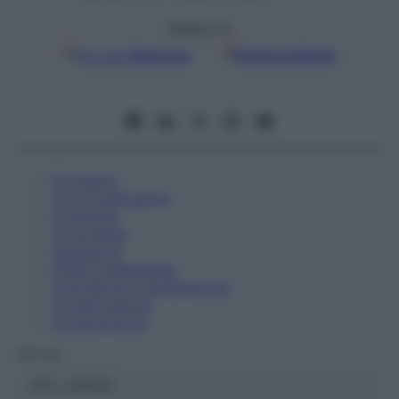
Seguici su
Google
Discover
Fonti preferite
Eccipienti
Controindicazioni
Posologia
Avvertenze
Interazioni
Effetti Indesiderati
Gravidanza e Allattamento
Conservazione
Composizione
OTI Srl
ATC:
2AA2D