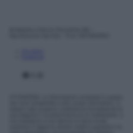
© Belpietro Edizioni Periodiche SRL –
Riproduzione riservata – P.Iva 13673600964
Chi siamo
Pubblicità
Facebook
X
Instagram
ATTENZIONE: Le informazioni contenute in questo
sito sono presentate a solo scopo informativo, in
nessun caso possono costituire la formulazione di
una diagnosi o la prescrizione di un trattamento, e
non intendono e non devono in alcun modo
sostituire il rapporto diretto medico-paziente o la
visita specialistica. Si raccomanda di chiedere