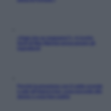
«Oggi che se magnamo?»: 4 ricette
facili di Max Mariola senza pesare gli
ingredienti
Perché la pressione con il caldo scende
e sale all’improvviso: cosa succede alle
donne e cosa fare subito