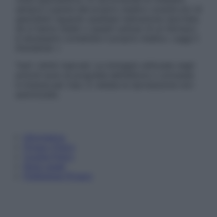
sempre il parere del proprio medico curante e/o di
specialisti riguardo qualsiasi indicazione riportata.
Se si hanno dubbi o quesiti sull’uso di un farmaco
è necessario contattare il proprio medico. Leggi il
Disclaimer »
Tutti i diritti riservati. Le immagini utilizzate negli
articoli sono di proprietà dell’editore o concesse
in licenza per l’uso. È vietata la riproduzione non
autorizzata.
Informativa
Privacy Policy
Cookie Policy
Note Legali
Preferenze Privacy