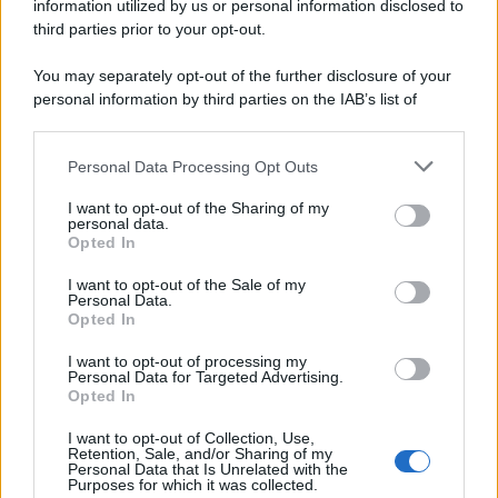
information utilized by us or personal information disclosed to
third parties prior to your opt-out.
You may separately opt-out of the further disclosure of your
personal information by third parties on the IAB’s list of
downstream participants.
Personal Data Processing Opt Outs
This information may also be disclosed by us to third parties
on the IAB’s List of Downstream Participants that may further
I want to opt-out of the Sharing of my
disclose it to other third parties.
personal data.
Opted In
Please note that this website/app uses one or more Google
services and may gather and store information including but
I want to opt-out of the Sale of my
Personal Data.
not limited to your visit or usage behaviour. You may click to
Opted In
grant or deny consent to Google and its third-party tags to
use your data for below specified purposes in below Google
I want to opt-out of processing my
consent section.
Personal Data for Targeted Advertising.
Opted In
I want to opt-out of Collection, Use,
Retention, Sale, and/or Sharing of my
Personal Data that Is Unrelated with the
Purposes for which it was collected.