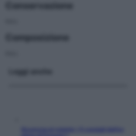
Conservazione
NULL
Composizione
NULL
Leggi anche
Sicurezza al volante: i 5 consigli dell’ex
pilota di Formula 1