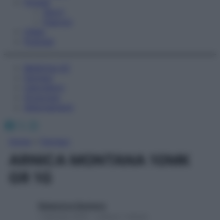
Fitness
Sport
Esercizi
Video
Podcast
Medicina AZ
Farmaci
Calcolatori
Oroscopo
Abbonamenti
Facebook
X
Instagram
Home
»
Farmaci
ARNICA MONTANA 10MK
GR 1G
Redazione Starbene
1 Gennaio 2025 – Lettura 1 minuto