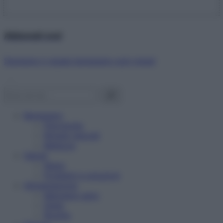
Abbonati ora!
Starbene ti regala benessere ogni mese!
Benessere
Psicologia
Rimedi naturali
Bellezza
Salute
News
Problemi e soluzioni
Alimentazione
Mangiare sano
Diete
Ricette