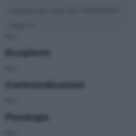
Descrizione tipo ricetta:
SOP – NON RICHIESTA
Classe 1:
C
NULL
Eccipienti
NULL
Controindicazioni
NULL
Posologia
NULL