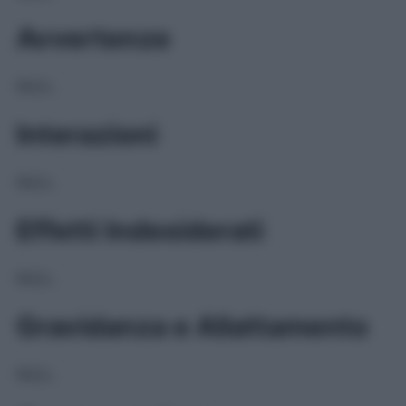
Avvertenze
NULL
Interazioni
NULL
Effetti Indesiderati
NULL
Gravidanza e Allattamento
NULL