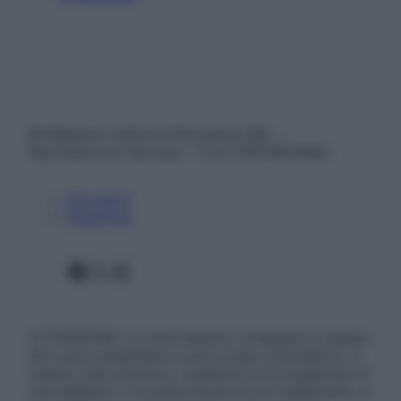
© Belpietro Edizioni Periodiche SRL –
Riproduzione riservata – P.Iva 13673600964
Chi siamo
Pubblicità
Facebook
X
Instagram
ATTENZIONE: Le informazioni contenute in questo
sito sono presentate a solo scopo informativo, in
nessun caso possono costituire la formulazione di
una diagnosi o la prescrizione di un trattamento, e