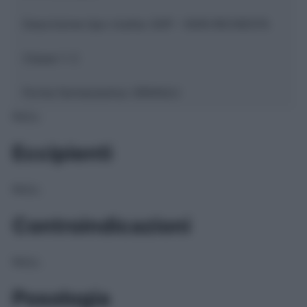
Descrizione tipo ricetta:
SOP – NON RICHIESTA
Classe 1:
C
Forma farmaceutica:
GRANULI
NULL
Eccipienti
NULL
Controindicazioni
NULL
Posologia