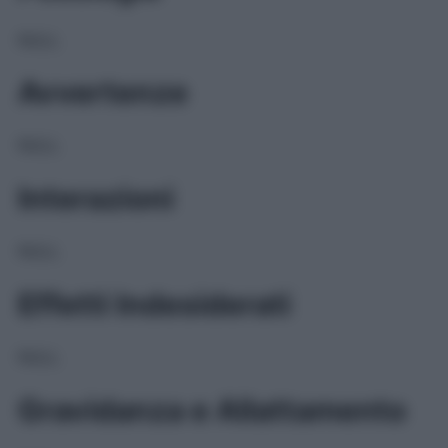
NULL
Avvertenze
NULL
Interazioni
NULL
Effetti Indesiderati
NULL
Gravidanza e Allattamento