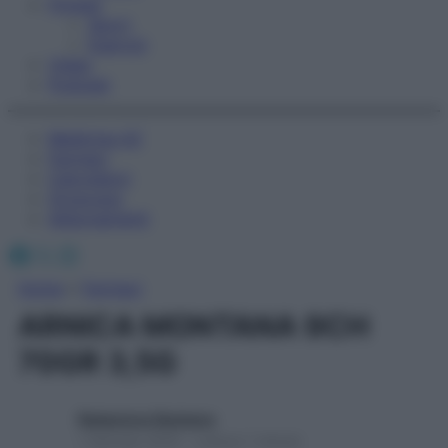
Fitness
Sport
Esercizi
Video
Podcast
Medicina AZ
Farmaci
Calcolatori
Oroscopo
Abbonamenti
Facebook
X
Instagram
Home
»
Farmaci
ARNICA MONTANA 9CH
70GR 3,5G
Redazione Starbene
1 Gennaio 2025 – Lettura 1 minuto