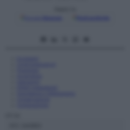
Seguici su
Google
Discover
Fonti preferite
Eccipienti
Controindicazioni
Posologia
Avvertenze
Interazioni
Effetti Indesiderati
Gravidanza e Allattamento
Conservazione
Composizione
OTI Srl
ATC:
2AA1B03