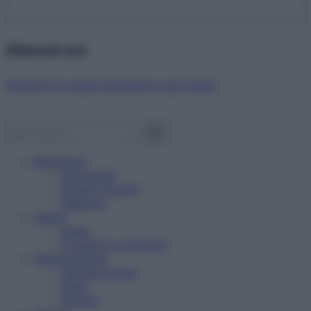
Abbonati ora!
Starbene ti regala benessere ogni mese!
Benessere
Psicologia
Rimedi naturali
Bellezza
Salute
News
Problemi e soluzioni
Alimentazione
Mangiare sano
Diete
Ricette