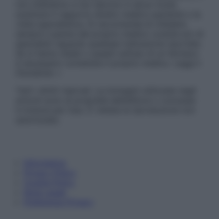
non intendono e non devono in alcun modo
sostituire il rapporto diretto medico-paziente o la
visita specialistica. Si raccomanda di chiedere
sempre il parere del proprio medico curante e/o di
specialisti riguardo qualsiasi indicazione riportata.
Se si hanno dubbi o quesiti sull’uso di un farmaco
è necessario contattare il proprio medico. Leggi il
Disclaimer »
Tutti i diritti riservati. Le immagini utilizzate negli
articoli sono di proprietà dell’editore o concesse
in licenza per l’uso. È vietata la riproduzione non
autorizzata.
Informativa
Privacy Policy
Cookie Policy
Note Legali
Preferenze Privacy