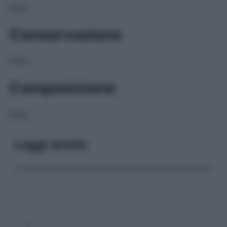
NULL
Conservazione
NULL
Composizione
NULL
Leggi anche