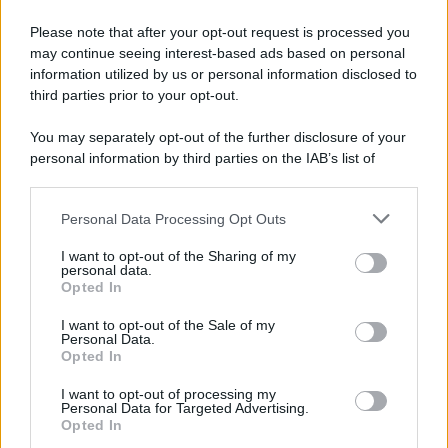
Please note that after your opt-out request is processed you
may continue seeing interest-based ads based on personal
information utilized by us or personal information disclosed to
third parties prior to your opt-out.
You may separately opt-out of the further disclosure of your
personal information by third parties on the IAB’s list of
downstream participants.
Personal Data Processing Opt Outs
This information may also be disclosed by us to third parties
on the IAB’s List of Downstream Participants that may further
I want to opt-out of the Sharing of my
disclose it to other third parties.
personal data.
Opted In
Please note that this website/app uses one or more Google
services and may gather and store information including but
I want to opt-out of the Sale of my
Personal Data.
not limited to your visit or usage behaviour. You may click to
Opted In
grant or deny consent to Google and its third-party tags to
use your data for below specified purposes in below Google
I want to opt-out of processing my
consent section.
Personal Data for Targeted Advertising.
Opted In