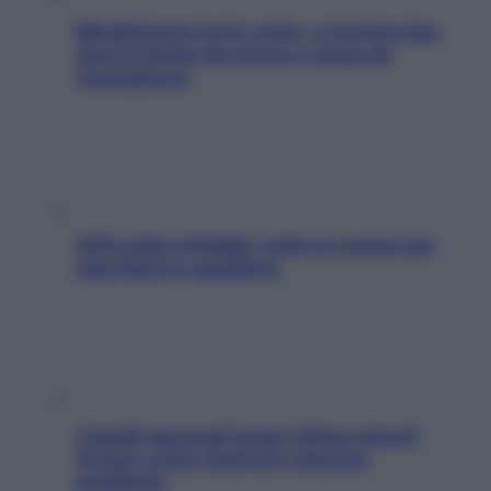
Mindfulness tra le vette: a Cortina due
giorni lontani da stress e ansia da
smartphone
SOS pelle irritabile: tutte le mosse per
riportarla in equilibrio
Capelli spezzati lungo l’attaccatura?
Scopri come risolvere l’annoso
problema