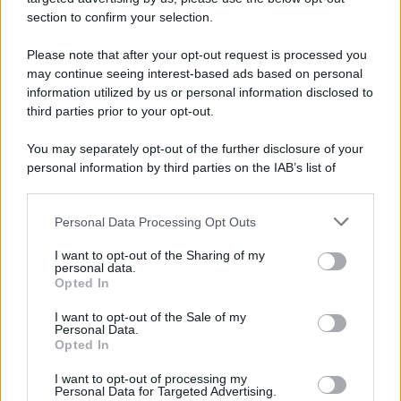
section to confirm your selection.
Please note that after your opt-out request is processed you
may continue seeing interest-based ads based on personal
information utilized by us or personal information disclosed to
third parties prior to your opt-out.
You may separately opt-out of the further disclosure of your
personal information by third parties on the IAB’s list of
downstream participants.
Personal Data Processing Opt Outs
This information may also be disclosed by us to third parties
on the IAB’s List of Downstream Participants that may further
I want to opt-out of the Sharing of my
disclose it to other third parties.
personal data.
Opted In
Please note that this website/app uses one or more Google
services and may gather and store information including but
I want to opt-out of the Sale of my
Personal Data.
not limited to your visit or usage behaviour. You may click to
Opted In
grant or deny consent to Google and its third-party tags to
use your data for below specified purposes in below Google
I want to opt-out of processing my
consent section.
Personal Data for Targeted Advertising.