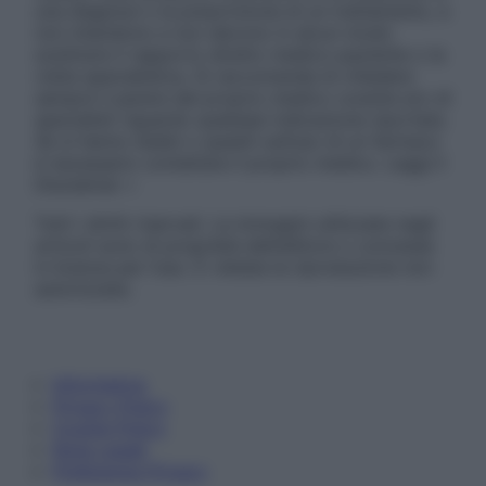
una diagnosi o la prescrizione di un trattamento, e
non intendono e non devono in alcun modo
sostituire il rapporto diretto medico-paziente o la
visita specialistica. Si raccomanda di chiedere
sempre il parere del proprio medico curante e/o di
specialisti riguardo qualsiasi indicazione riportata.
Se si hanno dubbi o quesiti sull’uso di un farmaco
è necessario contattare il proprio medico. Leggi il
Disclaimer »
Tutti i diritti riservati. Le immagini utilizzate negli
articoli sono di proprietà dell’editore o concesse
in licenza per l’uso. È vietata la riproduzione non
autorizzata.
Informativa
Privacy Policy
Cookie Policy
Note Legali
Preferenze Privacy