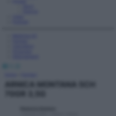
Fitness
Sport
Esercizi
Video
Podcast
Medicina AZ
Farmaci
Calcolatori
Oroscopo
Abbonamenti
Facebook
X
Instagram
Home
»
Farmaci
ARNICA MONTANA 5CH
70GR 3,5G
Redazione Starbene
1 Gennaio 2025 – Lettura 1 minuto