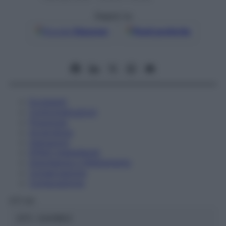
Seguici su
Google
Discover
Fonti preferite
Eccipienti
Controindicazioni
Posologia
Avvertenze
Interazioni
Effetti Indesiderati
Gravidanza e Allattamento
Conservazione
Composizione
OTI Srl
ATC:
2AA1B03