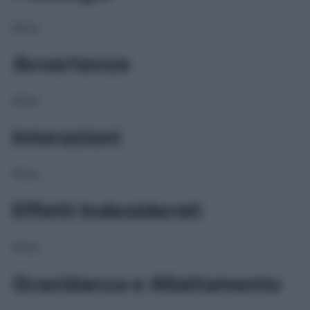
NULL
Avvertenze
NULL
Interazioni
NULL
Effetti Indesiderati
NULL
Gravidanza e Allattamento