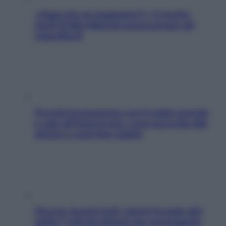
«Oggi che se magnamo?»: 4 ricette
facili di Max Mariola senza pesare gli
ingredienti
Perché la pressione con il caldo scende
e sale all’improvviso: cosa succede alle
donne e cosa fare subito
Doccia, lavarsi tutti i giorni fa male alla
pelle? I miti da sfatare per proteggerla