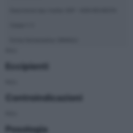
Descrizione tipo ricetta:
SOP – NON RICHIESTA
Classe 1:
C
Forma farmaceutica:
GRANULI
NULL
Eccipienti
NULL
Controindicazioni
NULL
Posologia