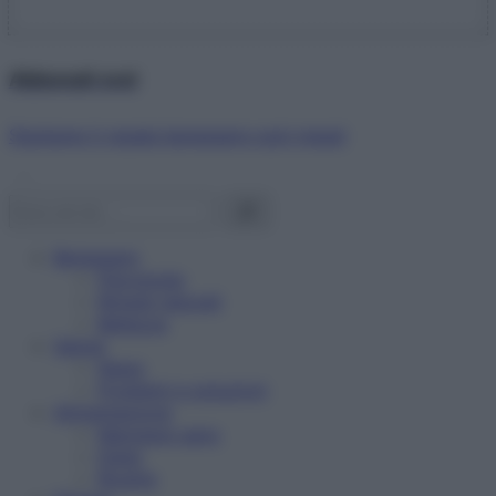
Abbonati ora!
Starbene ti regala benessere ogni mese!
Benessere
Psicologia
Rimedi naturali
Bellezza
Salute
News
Problemi e soluzioni
Alimentazione
Mangiare sano
Diete
Ricette