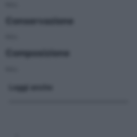
NULL
Conservazione
NULL
Composizione
NULL
Leggi anche