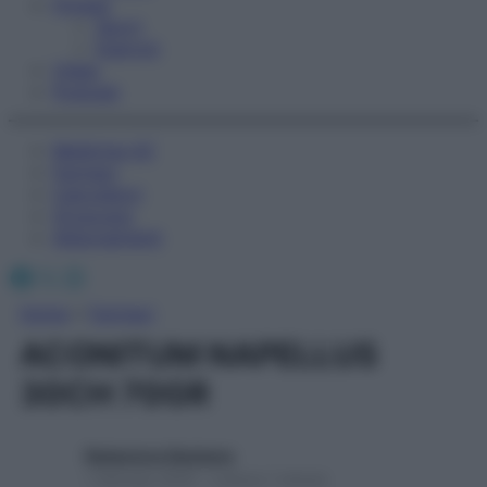
Fitness
Sport
Esercizi
Video
Podcast
Medicina AZ
Farmaci
Calcolatori
Oroscopo
Abbonamenti
Facebook
X
Instagram
Home
»
Farmaci
ACONITUM NAPELLUS
30CH 70GR
Redazione Starbene
1 Gennaio 2025 – Lettura 1 minuto