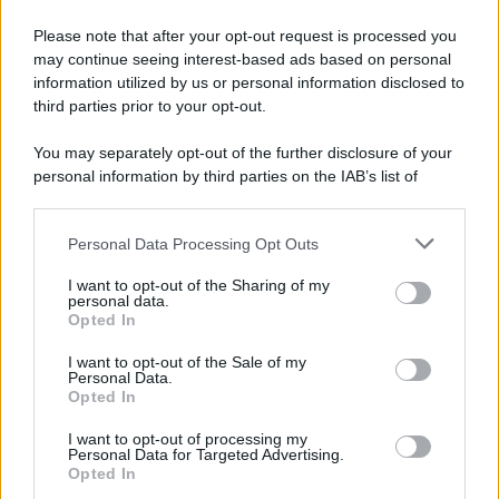
Please note that after your opt-out request is processed you
may continue seeing interest-based ads based on personal
information utilized by us or personal information disclosed to
third parties prior to your opt-out.
You may separately opt-out of the further disclosure of your
personal information by third parties on the IAB’s list of
downstream participants.
Personal Data Processing Opt Outs
This information may also be disclosed by us to third parties
on the IAB’s List of Downstream Participants that may further
I want to opt-out of the Sharing of my
disclose it to other third parties.
personal data.
Opted In
Please note that this website/app uses one or more Google
services and may gather and store information including but
I want to opt-out of the Sale of my
Personal Data.
not limited to your visit or usage behaviour. You may click to
Opted In
grant or deny consent to Google and its third-party tags to
use your data for below specified purposes in below Google
I want to opt-out of processing my
consent section.
Personal Data for Targeted Advertising.
Opted In