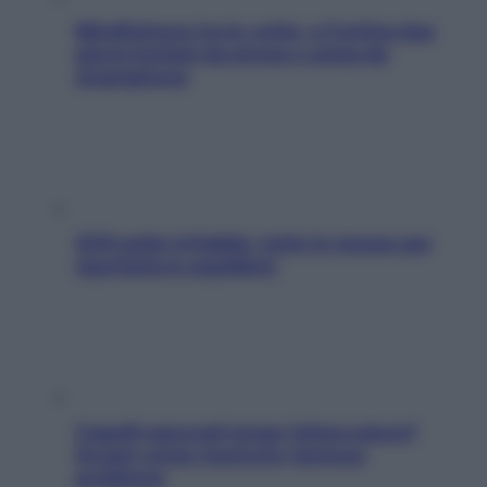
Mindfulness tra le vette: a Cortina due
giorni lontani da stress e ansia da
smartphone
SOS pelle irritabile: tutte le mosse per
riportarla in equilibrio
Capelli spezzati lungo l’attaccatura?
Scopri come risolvere l’annoso
problema