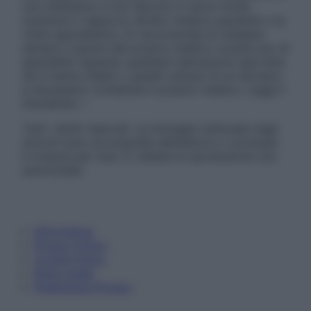
non intendono e non devono in alcun modo
sostituire il rapporto diretto medico-paziente o la
visita specialistica. Si raccomanda di chiedere
sempre il parere del proprio medico curante e/o di
specialisti riguardo qualsiasi indicazione riportata.
Se si hanno dubbi o quesiti sull’uso di un farmaco
è necessario contattare il proprio medico. Leggi il
Disclaimer »
Tutti i diritti riservati. Le immagini utilizzate negli
articoli sono di proprietà dell’editore o concesse
in licenza per l’uso. È vietata la riproduzione non
autorizzata.
Informativa
Privacy Policy
Cookie Policy
Note Legali
Preferenze Privacy