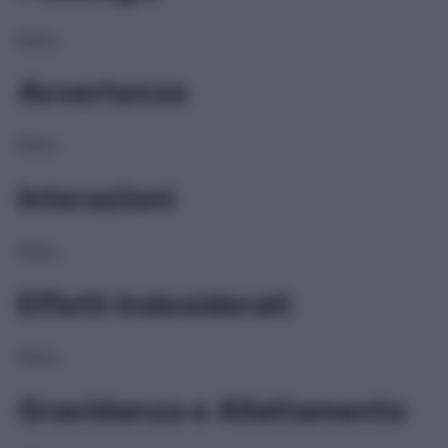
NULL
Avvertenze
NULL
Interazioni
NULL
Effetti Indesiderati
NULL
Gravidanza e Allattamento