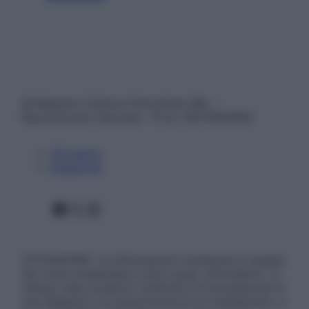
© Belpietro Edizioni Periodiche SRL –
Riproduzione riservata – P.Iva 13673600964
Chi siamo
Pubblicità
Facebook
X
Instagram
ATTENZIONE: Le informazioni contenute in questo
sito sono presentate a solo scopo informativo, in
nessun caso possono costituire la formulazione di
una diagnosi o la prescrizione di un trattamento, e