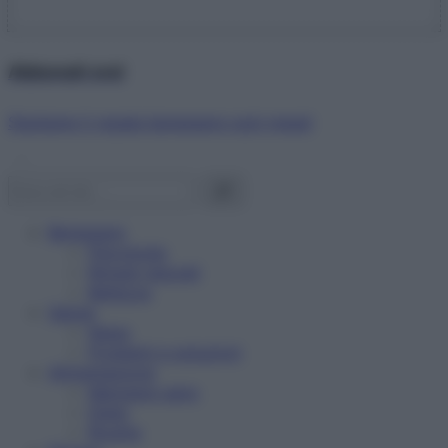
Abbonati ora!
Starbene ti regala benessere ogni mese!
Benessere
Psicologia
Rimedi naturali
Bellezza
Salute
News
Problemi e soluzioni
Alimentazione
Mangiare sano
Diete
Ricette