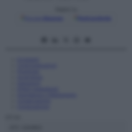
Seguici su
Google
Discover
Fonti preferite
Eccipienti
Controindicazioni
Posologia
Avvertenze
Interazioni
Effetti Indesiderati
Gravidanza e Allattamento
Conservazione
Composizione
OTI Srl
ATC:
2AA1B03