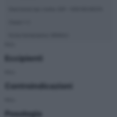
Descrizione tipo ricetta:
SOP – NON RICHIESTA
Classe 1:
C
Forma farmaceutica:
GRANULI
NULL
Eccipienti
NULL
Controindicazioni
NULL
Posologia