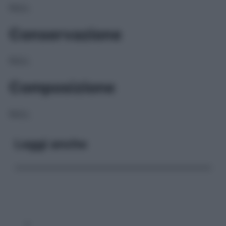
NULL
Conservazione
NULL
Composizione
NULL
Leggi anche