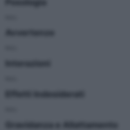
Posologia
NULL
Avvertenze
NULL
Interazioni
NULL
Effetti Indesiderati
NULL
Gravidanza e Allattamento