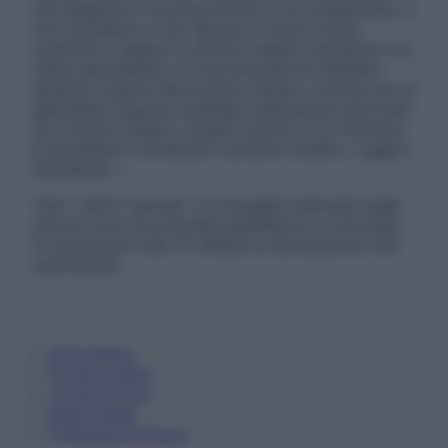
una diagnosi o la prescrizione di un trattamento, e
non intendono e non devono in alcun modo
sostituire il rapporto diretto medico-paziente o la
visita specialistica. Si raccomanda di chiedere
sempre il parere del proprio medico curante e/o di
specialisti riguardo qualsiasi indicazione riportata.
Se si hanno dubbi o quesiti sull’uso di un farmaco
è necessario contattare il proprio medico. Leggi il
Disclaimer »
Tutti i diritti riservati. Le immagini utilizzate negli
articoli sono di proprietà dell’editore o concesse
in licenza per l’uso. È vietata la riproduzione non
autorizzata.
Informativa
Privacy Policy
Cookie Policy
Note Legali
Preferenze Privacy