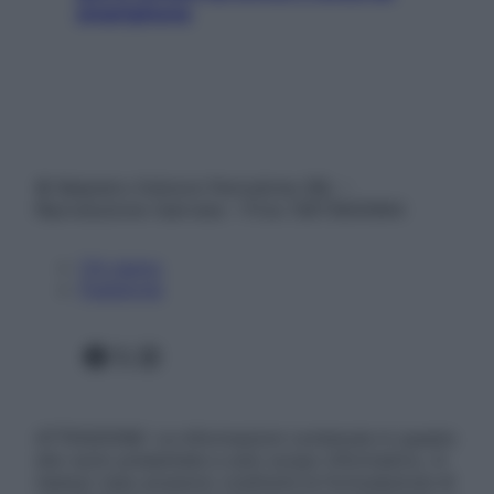
smartphone
© Belpietro Edizioni Periodiche SRL –
Riproduzione riservata – P.Iva 13673600964
Chi siamo
Pubblicità
Facebook
X
Instagram
ATTENZIONE: Le informazioni contenute in questo
sito sono presentate a solo scopo informativo, in
nessun caso possono costituire la formulazione di