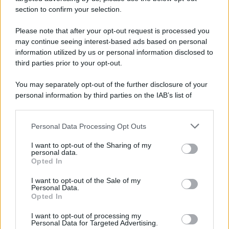
section to confirm your selection.
Please note that after your opt-out request is processed you
may continue seeing interest-based ads based on personal
information utilized by us or personal information disclosed to
third parties prior to your opt-out.
You may separately opt-out of the further disclosure of your
personal information by third parties on the IAB’s list of
downstream participants.
Personal Data Processing Opt Outs
This information may also be disclosed by us to third parties
on the IAB’s List of Downstream Participants that may further
I want to opt-out of the Sharing of my
disclose it to other third parties.
personal data.
Opted In
Please note that this website/app uses one or more Google
services and may gather and store information including but
I want to opt-out of the Sale of my
Personal Data.
not limited to your visit or usage behaviour. You may click to
Opted In
grant or deny consent to Google and its third-party tags to
use your data for below specified purposes in below Google
I want to opt-out of processing my
consent section.
Personal Data for Targeted Advertising.