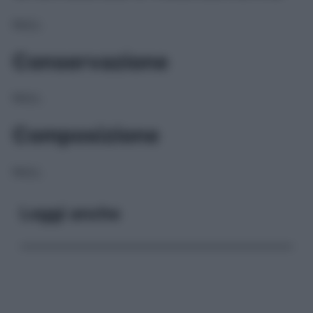
NULL
Conservazione
NULL
Composizione
NULL
Leggi anche