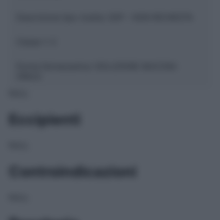
Descrizione tipo ricetta:
SOP – NON RICHIESTA
Classe 1:
C
Forma farmaceutica:
SOLUZIONE MUCOSA
ORALE
NULL
Eccipienti
NULL
Controindicazioni
NULL