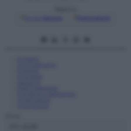
Seguici su
Google
Discover
Fonti preferite
Eccipienti
Controindicazioni
Posologia
Avvertenze
Interazioni
Effetti Indesiderati
Gravidanza e Allattamento
Conservazione
Composizione
OTI Srl
ATC:
2AA3B