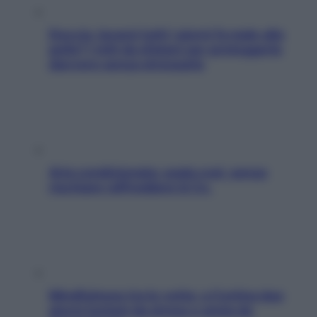
Doccia, lavarsi tutti i giorni fa male alla
pelle? I miti da sfatare per proteggerla
davvero senza stressarla
Aria condizionata: usala così, senza
rischiare raffreddore & Co.
Mindfulness tra le vette: a Cortina due
giorni lontani da stress e ansia da