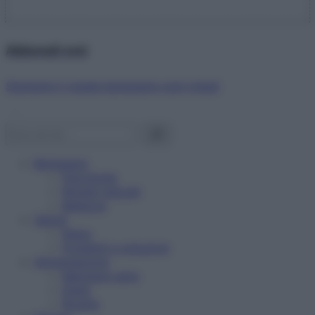
Abbonati ora!
Starbene ti regala benessere ogni mese!
Benessere
Psicologia
Rimedi naturali
Bellezza
Salute
News
Problemi e soluzioni
Alimentazione
Mangiare sano
Diete
Ricette