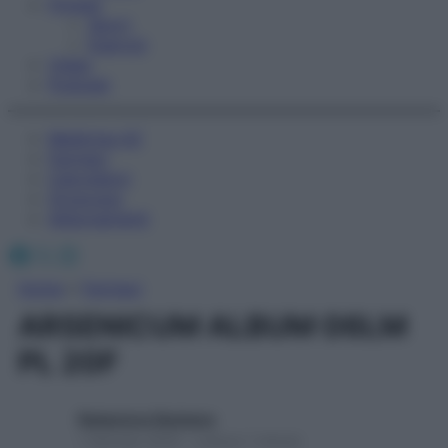
Fitness
Sport
Esercizi
Video
Podcast
Medicina AZ
Farmaci
Calcolatori
Oroscopo
Abbonamenti
Facebook
X
Instagram
Home
»
Farmaci
ARSENICUM ALBUM 06LM
PL 20F
Redazione Starbene
1 Gennaio 2025 – Lettura 1 minuto