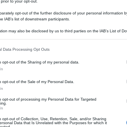
 prior to your opt-out.
rately opt-out of the further disclosure of your personal information by
he IAB’s list of downstream participants.
tion may also be disclosed by us to third parties on the IAB’s List of 
Descrizione tipo ricetta:
RR – RIPETIBILE
 that may further disclose it to other third parties.
10V IN 6MESI
 that this website/app uses one or more Google services and may gath
l Data Processing Opt Outs
Forma farmaceutica:
SPRAY NASALE
including but not limited to your visit or usage behaviour. You may click 
SOSPENSIONE
 to Google and its third-party tags to use your data for below specifi
o opt-out of the Sharing of my personal data.
ogle consent section.
i e bambini (6 anni e oltre) Avamys è indicato per il
In
ica
o opt-out of the Sale of my Personal Data.
In
to opt-out of processing my Personal Data for Targeted
ing.
lisorbato 80 Benzalconio cloruro Disodio edetato
In
o opt-out of Collection, Use, Retention, Sale, and/or Sharing
ersonal Data that Is Unrelated with the Purposes for which it
lected.