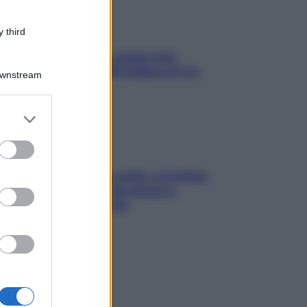
 third
Aria condizionata: usala così,
senza rischiare raffreddore & Co.
Downstream
er and store
to grant or
ed purposes
Mindfulness tra le vette: a Cortina
due giorni lontani da stress e
ansia da smartphone