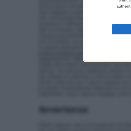
somministrazione. Tuttavia, per ottenere 
diversi giorni di trattamento. Il paziente
authenti
l’uso regolare (vedere paragrafo 5.1). La 
che corrisponde alla durata dell’esposizio
sicurezza e l’efficacia di Avamys nei bambi
dati al momento disponibili sono riportati
nessuna raccomandazione riguardante la
non è richiesto un aggiustamento della d
In questa popolazione non è richiesto un
Compromissione epatica
Nei pazienti con
aggiustamento della dose. (vedere paragr
nasale deve esere somministrato solo per 
dell’uso. Per attivare l’inalatore, tenerlo i
per almeno 6 volte fino a che si osservi un
senza coperchio per 5 giorni oppure non vi
processo di attivazione (rilasciare circa 6
nebbiolina). Dopo ciascun impiego, pulire l
Avvertenze
Effetti sistemici dei corticosteroidi Gli e
per via nasale, possono verificarsi partic