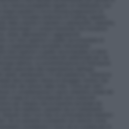
no con minore probabilità rispetto al trattamento con
 singoli pazienti e tra le diverse preparazioni di
mici possono includere sindrome di Cushing, aspetto
do della crescita in bambini e adolescenti, cataratta,
fetti psicologici o comportamentali che includono
nno, ansia, depressione o aggressività
ento con dosi superiori a quelle raccomandate di
ogo a soppressione surrenale clinicamente
tare dosi superiori a quelle raccomandate, si deve
 somministrare corticosteroidi addizionali per via
hirurgia elettiva. La somministrazione di fluticasone
 stata associata alla soppressione dell’asse
 adulti, adolescenti o in età pediatrica. Tuttavia la
nasale deve essere ridotta al dosaggio minimo che
ntrollo dei sintomi della rinite. Come per tutti i
nuto in considerazione il carico sistemico totale dei
enti a base di corticosteroidi sono prescritti
tivo per ritenere che la funzione surrenale sia
zione nel trasferire i pazienti da un trattamento
 Disturbi visivi Con l’uso di corticosteroidi sistemici
visivi. Se un paziente si presenta con sintomi come
 necessario considerare il rinvio ad un oculista per la