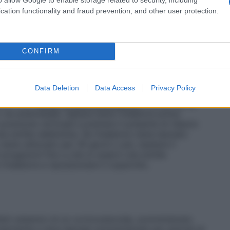
il massimo beneficio, possono essere necessari
 deve essere informato che i sintomi miglioreranno con
cation functionality and fraud prevention, and other user protection.
durata del trattamento deve essere limitata al periodo
ne agli allergeni.
Bambini di età inferiore ai 6 anni
: La
ni di età inferiore ai 6 anni non sono state definite. I
 al paragrafo 5.1 e 5.2. ma non può essere fatta
CONFIRM
 posologia.
Pazienti anziani
: In questa popolazione
ose (vedere paragrafo 5.2).
Compromissione renale
 aggiustamento della dose (vedere paragrafo 5.2).
Data Deletion
Data Access
Privacy Policy
 compromissione epatica non è richiesto un
afo 5.2).
Modo di somministrazione
Avamys spray
via endonasale. Agitare bene l’inalatore prima
n posizione verticale e premere il pulsante di rilascio
a sottile nebbiolina. Se l’inalatore viene lasciato
ene utilizzato per 30 giorni o più, ripetere il
 erogazioni fino a che si osservi una sottile
’inalatore e riposizionare il coperchio.
ffetti sistemici di un corticosteroide, somministrato
olarmente a dosi elevate somministrate per periodi di