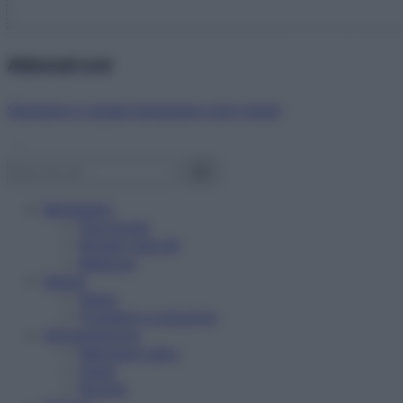
Abbonati ora!
Starbene ti regala benessere ogni mese!
Benessere
Psicologia
Rimedi naturali
Bellezza
Salute
News
Problemi e soluzioni
Alimentazione
Mangiare sano
Diete
Ricette