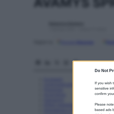
AVAMYS SPR
Redazione Starbene
1 Gennaio 2025 – Lettura 11 minuti
Google
Discover
Fon
Seguici su
Do Not Pr
Eccipienti
If you wish 
Controindicazioni
sensitive in
Posologia
confirm your
Avvertenze
Interazioni
Please note
Effetti Indesiderati
Gravidanza e Allattamento
based ads b