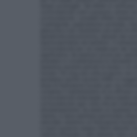
tempo prolungati. Tali effetti si verifica
corticosteroidi orali e possono variare nei
corticosteroidi. I possibili effetti siste
Cushingoide, soppressione surrenale, ritar
glaucoma e più raramente una serie di ef
iperattività psicomotoria, disturbi del so
(particolarmente nei bambini). Il trattam
corticosteroidi per via nasale può dar lu
significativa. Se esistono prove per adot
prendere in considerazione la necessità di
sistemica durante periodi di stress o di c
furoato 110 mcg una volta al giorno non è
ipotalamo-ipofisi-surrene (HPA) in soggetti
dose di fluticasone furoato per via endo
consenta il mantenimento di un efficace co
corticosteroidi endonasali, deve essere te
corticosteroidi ogni volta che più trattam
simultaneamente. Se esiste un qualsiasi mo
ridotta, si deve adottare particolare atten
steroideo sistemico al fluticasone furoato.
e topici possono essere riferiti disturbi 
visione offuscata o altri disturbi visivi, è