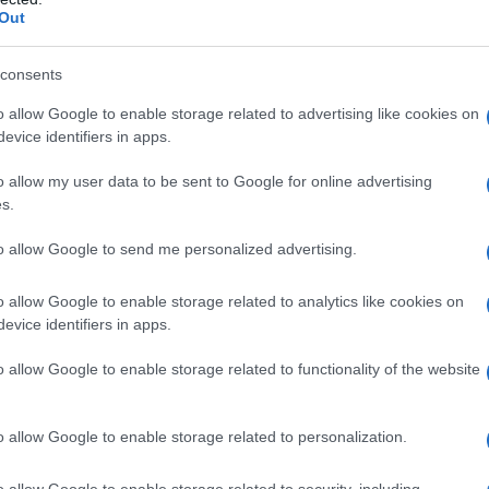
Out
 qualsiasi degli eccipienti elencati al paragrafo 6.1.
consents
o allow Google to enable storage related to advertising like cookies on
evice identifiers in apps.
d oltre)
: La dose di partenza raccomandata è di due
o allow my user data to be sent to Google for online advertising
to per ciascuna erogazione) in ciascuna narice una
s.
110 mcg ). Una volta che sia stato raggiunto un
rapia di mantenimento può essere efficace la dose
rice (dose giornaliera totale 55 mcg ). La dose deve
to allow Google to send me personalized advertising.
e viene mantenuto un effettivo controllo dei sintomi.
e raccomandata è di una erogazione (27,5 mcg di
o allow Google to enable storage related to analytics like cookies on
ne) in ciascuna narice una volta al giorno (dose
evice identifiers in apps.
che non rispondono adeguatamente alla dose di una
al giorno (dose giornaliera totale, 55 mcg ) possono
o allow Google to enable storage related to functionality of the website
e una volta al giorno (dose giornaliera totale, 110
un adeguato controllo dei sintomi, si raccomanda la
 narice una volta al giorno (dose giornaliera totale,
o allow Google to enable storage related to personalization.
ico, si raccomanda un utilizzo regolare e
tica si osserva a partire da 8 ore dalla prima
o allow Google to enable storage related to security, including