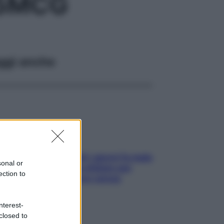
,5MCG
ggi anche
Doccia, lavarsi tutti i giorni fa male
sonal or
alla pelle? I miti da sfatare per
ection to
proteggerla davvero senza
stressarla
nterest-
closed to