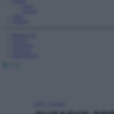
Fitness
Sport
Esercizi
Video
Podcast
Medicina AZ
Farmaci
Calcolatori
Oroscopo
Abbonamenti
Facebook
X
Instagram
Home
»
Farmaci