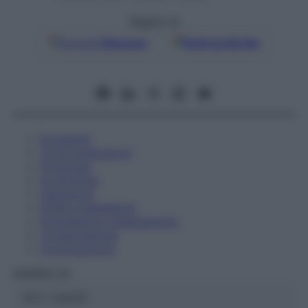
Seguici su
Google
Discover
Fonti preferite
Eccipienti
Controindicazioni
Posologia
Avvertenze
Interazioni
Effetti Indesiderati
Gravidanza e Allattamento
Conservazione
Composizione
HERING Srl
ATC:
2AA2D