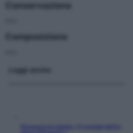
Conservazione
NULL
Composizione
NULL
Leggi anche
Sicurezza al volante: i 5 consigli dell’ex
pilota di Formula 1