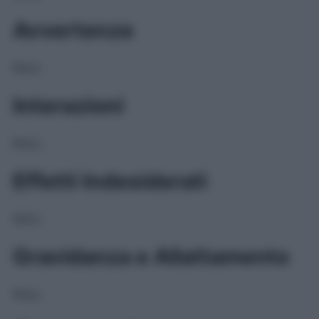
Avvertenze
NULL
Interazioni
NULL
Effetti Indesiderati
NULL
Gravidanza e Allattamento
NULL