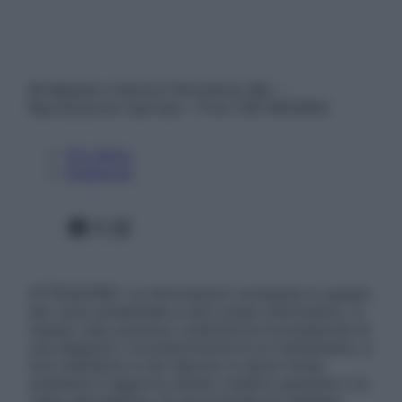
© Belpietro Edizioni Periodiche SRL –
Riproduzione riservata – P.Iva 13673600964
Chi siamo
Pubblicità
Facebook
X
Instagram
ATTENZIONE: Le informazioni contenute in questo
sito sono presentate a solo scopo informativo, in
nessun caso possono costituire la formulazione di
una diagnosi o la prescrizione di un trattamento, e
non intendono e non devono in alcun modo
sostituire il rapporto diretto medico-paziente o la
visita specialistica. Si raccomanda di chiedere