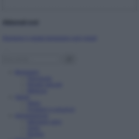
Abbonati ora!
Starbene ti regala benessere ogni mese!
Benessere
Psicologia
Rimedi naturali
Bellezza
Salute
News
Problemi e soluzioni
Alimentazione
Mangiare sano
Diete
Ricette