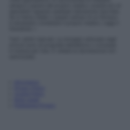
sempre il parere del proprio medico curante e/o di
specialisti riguardo qualsiasi indicazione riportata.
Se si hanno dubbi o quesiti sull’uso di un farmaco
è necessario contattare il proprio medico. Leggi il
Disclaimer »
Tutti i diritti riservati. Le immagini utilizzate negli
articoli sono di proprietà dell’editore o concesse
in licenza per l’uso. È vietata la riproduzione non
autorizzata.
Informativa
Privacy Policy
Cookie Policy
Note Legali
Preferenze Privacy