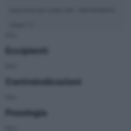
Descrizione tipo ricetta:
SOP – NON RICHIESTA
Classe 1:
C
NULL
Eccipienti
NULL
Controindicazioni
NULL
Posologia
NULL