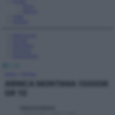
Fitness
Sport
Esercizi
Video
Podcast
Medicina AZ
Farmaci
Calcolatori
Oroscopo
Abbonamenti
Facebook
X
Instagram
Home
»
Farmaci
ARNICA MONTANA 10000K
GR 1G
Redazione Starbene
1 Gennaio 2025 – Lettura 1 minuto