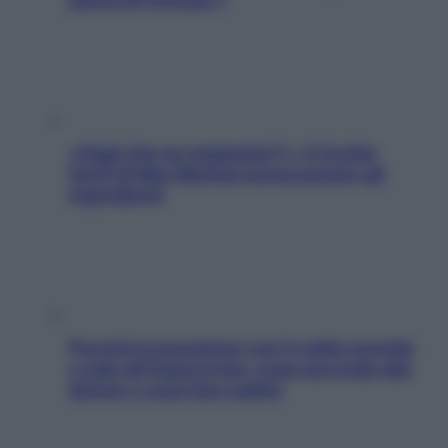
«Oggi che se magnamo?»: 4 ricette
facili di Max Mariola senza pesare gli
ingredienti
Perché la pressione con il caldo scende
e sale all’improvviso: cosa succede alle
donne e cosa fare subito