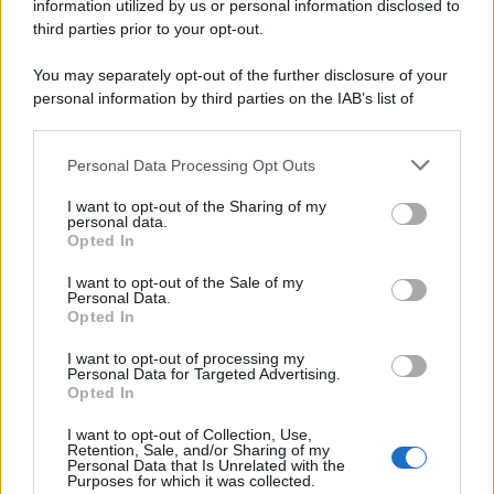
information utilized by us or personal information disclosed to
third parties prior to your opt-out.
You may separately opt-out of the further disclosure of your
personal information by third parties on the IAB’s list of
downstream participants.
Personal Data Processing Opt Outs
This information may also be disclosed by us to third parties
on the IAB’s List of Downstream Participants that may further
I want to opt-out of the Sharing of my
disclose it to other third parties.
personal data.
Opted In
Please note that this website/app uses one or more Google
services and may gather and store information including but
I want to opt-out of the Sale of my
Personal Data.
not limited to your visit or usage behaviour. You may click to
Opted In
grant or deny consent to Google and its third-party tags to
use your data for below specified purposes in below Google
I want to opt-out of processing my
consent section.
Personal Data for Targeted Advertising.
Opted In
I want to opt-out of Collection, Use,
Retention, Sale, and/or Sharing of my
Personal Data that Is Unrelated with the
Purposes for which it was collected.