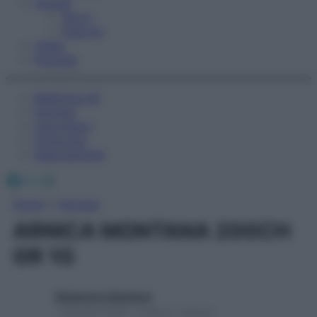
Fitness
Sport
Esercizi
Video
Podcast
Medicina AZ
Farmaci
Calcolatori
Oroscopo
Abbonamenti
Facebook
X
Instagram
Home
»
Farmaci
ARNICA MONTANA 200CH
GR 1G
Redazione Starbene
1 Gennaio 2025 – Lettura 1 minuto