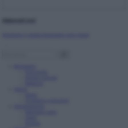
Abbonati ora!
Starbene ti regala benessere ogni mese!
Benessere
Psicologia
Rimedi naturali
Bellezza
Salute
News
Problemi e soluzioni
Alimentazione
Mangiare sano
Diete
Ricette