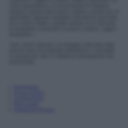
sostituire il rapporto diretto medico-paziente o la
visita specialistica. Si raccomanda di chiedere
sempre il parere del proprio medico curante e/o di
specialisti riguardo qualsiasi indicazione riportata.
Se si hanno dubbi o quesiti sull’uso di un farmaco
è necessario contattare il proprio medico. Leggi il
Disclaimer »
Tutti i diritti riservati. Le immagini utilizzate negli
articoli sono di proprietà dell’editore o concesse
in licenza per l’uso. È vietata la riproduzione non
autorizzata.
Informativa
Privacy Policy
Cookie Policy
Note Legali
Preferenze Privacy