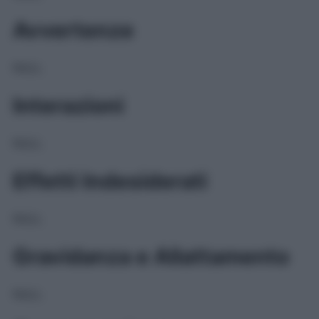
Avvertenze
NULL
Interazioni
NULL
Effetti Indesiderati
NULL
Gravidanza e Allattamento
NULL