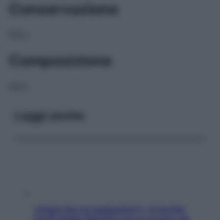
Conservazione
NULL
Composizione
NULL
Leggi anche
«Oggi che se magnamo?»: 4 ricette
facili di Max Mariola senza pesare gli