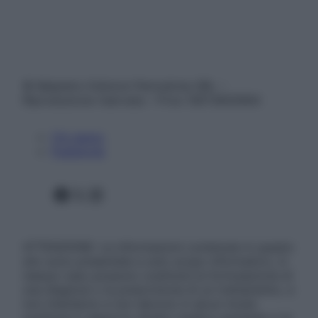
© Belpietro Edizioni Periodiche SRL –
Riproduzione riservata – P.Iva 13673600964
Chi siamo
Pubblicità
Facebook
X
Instagram
ATTENZIONE: Le informazioni contenute in questo
sito sono presentate a solo scopo informativo, in
nessun caso possono costituire la formulazione di
una diagnosi o la prescrizione di un trattamento, e
non intendono e non devono in alcun modo