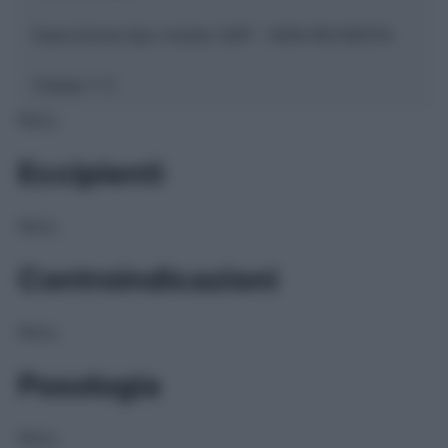
Descrizione tipo ricetta:
SOP – NON RICHIESTA
Classe 1:
C
NULL
Eccipienti
NULL
Controindicazioni
NULL
Posologia
NULL