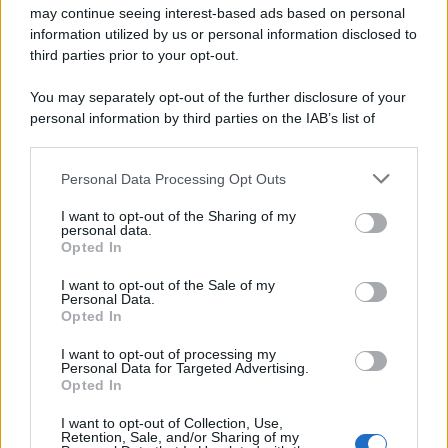
may continue seeing interest-based ads based on personal
information utilized by us or personal information disclosed to
third parties prior to your opt-out.
You may separately opt-out of the further disclosure of your
personal information by third parties on the IAB’s list of
downstream participants.
Personal Data Processing Opt Outs
This information may also be disclosed by us to third parties
on the IAB’s List of Downstream Participants that may further
I want to opt-out of the Sharing of my
disclose it to other third parties.
personal data.
Opted In
Please note that this website/app uses one or more Google
services and may gather and store information including but
I want to opt-out of the Sale of my
Personal Data.
not limited to your visit or usage behaviour. You may click to
Opted In
grant or deny consent to Google and its third-party tags to
use your data for below specified purposes in below Google
I want to opt-out of processing my
consent section.
Personal Data for Targeted Advertising.
Opted In
I want to opt-out of Collection, Use,
Retention, Sale, and/or Sharing of my