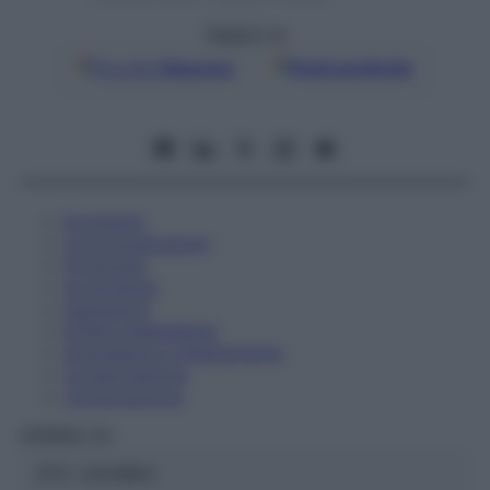
Seguici su
Google
Discover
Fonti preferite
Eccipienti
Controindicazioni
Posologia
Avvertenze
Interazioni
Effetti Indesiderati
Gravidanza e Allattamento
Conservazione
Composizione
HERING Srl
ATC:
2AA1B04