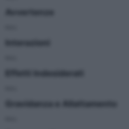
Avvertenze
NULL
Interazioni
NULL
Effetti Indesiderati
NULL
Gravidanza e Allattamento
NULL