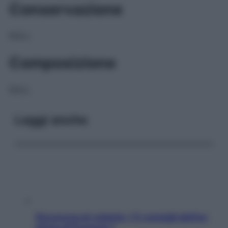
Conservazione
NULL
Composizione
NULL
Leggi anche
Sicurezza al volante: i 5 consigli dell’ex
pilota di Formula 1