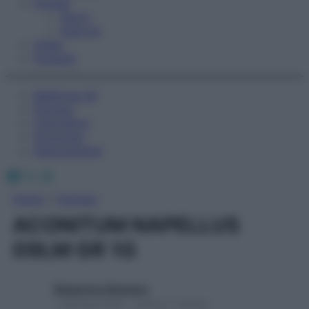
Fitness
Sport
Esercizi
Video
Podcast
Medicina AZ
Farmaci
Calcolatori
Oroscopo
Abbonamenti
Facebook
X
Instagram
Home
»
Farmaci
ACONITUM NAPELLUS
09LM GR 1G
Redazione Starbene
1 Gennaio 2025 – Lettura 1 minuto