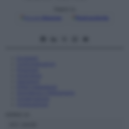
Seguici su
Google
Discover
Fonti preferite
Eccipienti
Controindicazioni
Posologia
Avvertenze
Interazioni
Effetti Indesiderati
Gravidanza e Allattamento
Conservazione
Composizione
HERING Srl
ATC:
2AA3D