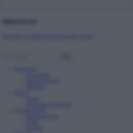
Abbonati ora!
Starbene ti regala benessere ogni mese!
Benessere
Psicologia
Rimedi naturali
Bellezza
Salute
News
Problemi e soluzioni
Alimentazione
Mangiare sano
Diete
Ricette