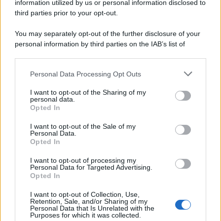
information utilized by us or personal information disclosed to
third parties prior to your opt-out.
You may separately opt-out of the further disclosure of your
personal information by third parties on the IAB’s list of
downstream participants.
Personal Data Processing Opt Outs
This information may also be disclosed by us to third parties
on the IAB’s List of Downstream Participants that may further
I want to opt-out of the Sharing of my
disclose it to other third parties.
personal data.
Opted In
Please note that this website/app uses one or more Google
services and may gather and store information including but
I want to opt-out of the Sale of my
Personal Data.
not limited to your visit or usage behaviour. You may click to
Opted In
grant or deny consent to Google and its third-party tags to
use your data for below specified purposes in below Google
I want to opt-out of processing my
consent section.
Personal Data for Targeted Advertising.
Opted In
I want to opt-out of Collection, Use,
Retention, Sale, and/or Sharing of my
Personal Data that Is Unrelated with the
Purposes for which it was collected.