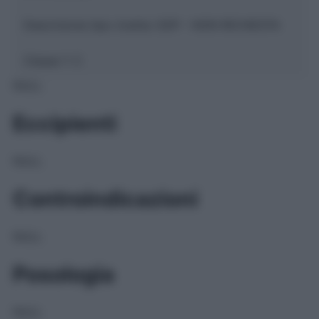
Descrizione tipo ricetta:
SOP – NON RICHIESTA
Classe 1:
C
NULL
Eccipienti
NULL
Controindicazioni
NULL
Posologia
NULL