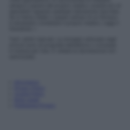
sempre il parere del proprio medico curante e/o di
specialisti riguardo qualsiasi indicazione riportata.
Se si hanno dubbi o quesiti sull’uso di un farmaco
è necessario contattare il proprio medico. Leggi il
Disclaimer »
Tutti i diritti riservati. Le immagini utilizzate negli
articoli sono di proprietà dell’editore o concesse
in licenza per l’uso. È vietata la riproduzione non
autorizzata.
Informativa
Privacy Policy
Cookie Policy
Note Legali
Preferenze Privacy