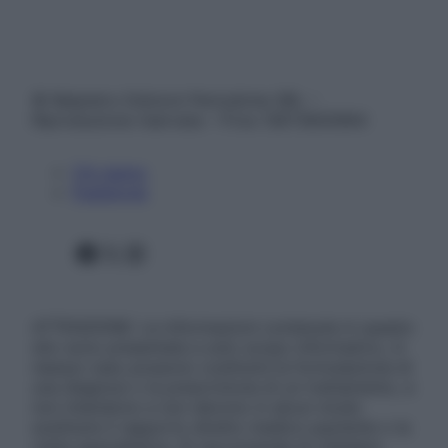
© Belpietro Edizioni Periodiche SRL –
Riproduzione riservata – P.Iva 13673600964
Chi siamo
Pubblicità
Facebook
X
Instagram
ATTENZIONE: Le informazioni contenute in questo
sito sono presentate a solo scopo informativo, in
nessun caso possono costituire la formulazione di
una diagnosi o la prescrizione di un trattamento, e
non intendono e non devono in alcun modo
sostituire il rapporto diretto medico-paziente o la
visita specialistica. Si raccomanda di chiedere