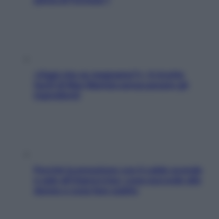
«Oggi che se magnamo?»: 4 ricette
facili di Max Mariola senza pesare gli
ingredienti
Perché la pressione con il caldo scende
e sale all’improvviso: cosa succede alle
donne e cosa fare subito