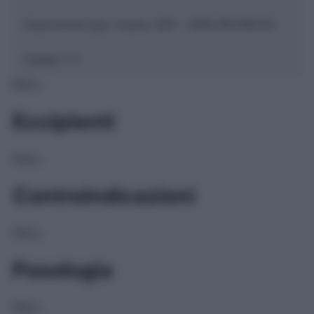
Descrizione tipo ricetta:
SOP – NON RICHIESTA
Classe 1:
C
NULL
Eccipienti
NULL
Controindicazioni
NULL
Posologia
NULL