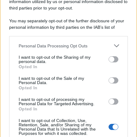
information utilized by us or personal information disclosed to
third parties prior to your opt-out.
You may separately opt-out of the further disclosure of your
personal information by third parties on the IAB’s list of
downstream participants.
Personal Data Processing Opt Outs
This information may also be disclosed by us to third parties
on the IAB’s List of Downstream Participants that may further
I want to opt-out of the Sharing of my
disclose it to other third parties.
personal data.
Opted In
Please note that this website/app uses one or more Google
services and may gather and store information including but
I want to opt-out of the Sale of my
Personal Data.
not limited to your visit or usage behaviour. You may click to
Opted In
grant or deny consent to Google and its third-party tags to
use your data for below specified purposes in below Google
I want to opt-out of processing my
consent section.
Personal Data for Targeted Advertising.
Opted In
I want to opt-out of Collection, Use,
Retention, Sale, and/or Sharing of my
Personal Data that Is Unrelated with the
Purposes for which it was collected.