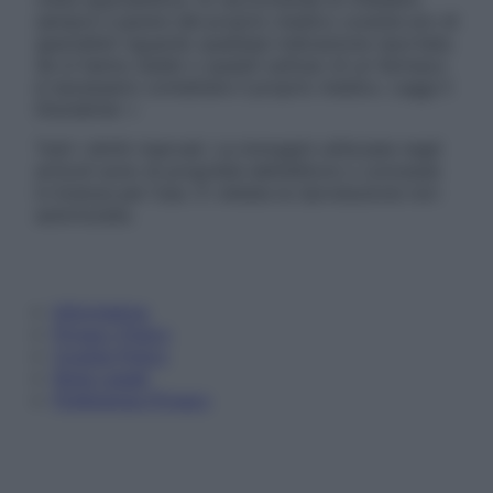
sempre il parere del proprio medico curante e/o di
specialisti riguardo qualsiasi indicazione riportata.
Se si hanno dubbi o quesiti sull’uso di un farmaco
è necessario contattare il proprio medico. Leggi il
Disclaimer »
Tutti i diritti riservati. Le immagini utilizzate negli
articoli sono di proprietà dell’editore o concesse
in licenza per l’uso. È vietata la riproduzione non
autorizzata.
Informativa
Privacy Policy
Cookie Policy
Note Legali
Preferenze Privacy