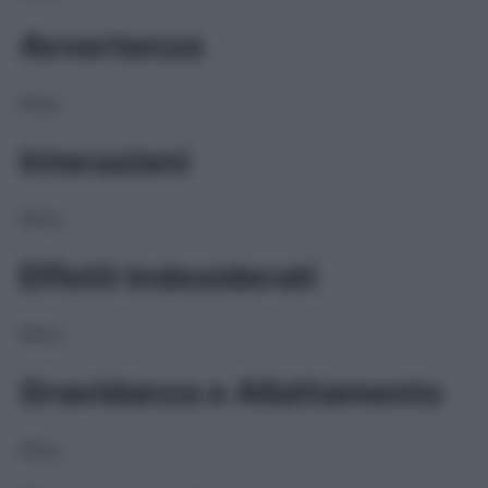
Avvertenze
NULL
Interazioni
NULL
Effetti Indesiderati
NULL
Gravidanza e Allattamento
NULL