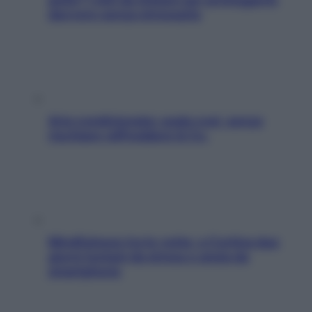
davvero senza stressarla
Aria condizionata: usala così, senza
rischiare raffreddore & Co.
Mindfulness tra le vette: a Cortina due
giorni lontani da stress e ansia da
smartphone