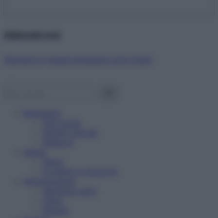
Abbonati ora!
Starbene ti regala benessere ogni mese!
Benessere
Psicologia
Rimedi naturali
Bellezza
Salute
News
Problemi e soluzioni
Alimentazione
Mangiare sano
Diete
Ricette