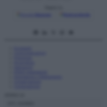
Seguici su
Google
Discover
Fonti preferite
Eccipienti
Controindicazioni
Posologia
Avvertenze
Interazioni
Effetti Indesiderati
Gravidanza e Allattamento
Conservazione
Composizione
HERING Srl
ATC:
2AA1B04