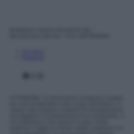
© Belpietro Edizioni Periodiche SRL –
Riproduzione riservata – P.Iva 13673600964
Chi siamo
Pubblicità
Facebook
X
Instagram
ATTENZIONE: Le informazioni contenute in questo
sito sono presentate a solo scopo informativo, in
nessun caso possono costituire la formulazione di
una diagnosi o la prescrizione di un trattamento, e
non intendono e non devono in alcun modo
sostituire il rapporto diretto medico-paziente o la
visita specialistica. Si raccomanda di chiedere