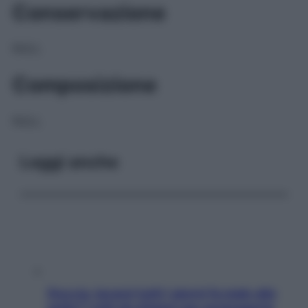
Conservazione
NULL
Composizione
NULL
Leggi anche
Doccia, lavarsi tutti i giorni fa male alla
pelle? I miti da sfatare per proteggerla