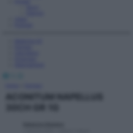
Fitness
Sport
Esercizi
Video
Podcast
Medicina AZ
Farmaci
Calcolatori
Oroscopo
Abbonamenti
Facebook
X
Instagram
Home
»
Farmaci
ACONITUM NAPELLUS
30CH GR 1G
Redazione Starbene
1 Gennaio 2025 – Lettura 1 minuto