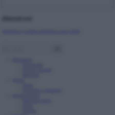
Abbonati ora!
Starbene ti regala benessere ogni mese!
Benessere
Psicologia
Rimedi naturali
Bellezza
Salute
News
Problemi e soluzioni
Alimentazione
Mangiare sano
Diete
Ricette