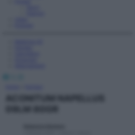
Fitness
Sport
Esercizi
Video
Podcast
Medicina AZ
Farmaci
Calcolatori
Oroscopo
Abbonamenti
Facebook
X
Instagram
Home
»
Farmaci
ACONITUM NAPELLUS
09LM 80GR
Redazione Starbene
1 Gennaio 2025 – Lettura 1 minuto