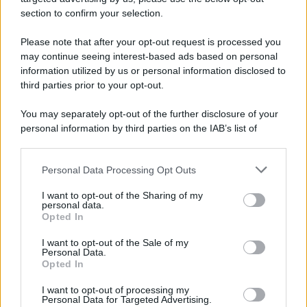
section to confirm your selection.
Please note that after your opt-out request is processed you
may continue seeing interest-based ads based on personal
information utilized by us or personal information disclosed to
third parties prior to your opt-out.
You may separately opt-out of the further disclosure of your
personal information by third parties on the IAB’s list of
downstream participants.
Personal Data Processing Opt Outs
This information may also be disclosed by us to third parties
on the IAB’s List of Downstream Participants that may further
I want to opt-out of the Sharing of my
disclose it to other third parties.
personal data.
Opted In
Please note that this website/app uses one or more Google
services and may gather and store information including but
I want to opt-out of the Sale of my
Personal Data.
not limited to your visit or usage behaviour. You may click to
Opted In
grant or deny consent to Google and its third-party tags to
use your data for below specified purposes in below Google
I want to opt-out of processing my
consent section.
Personal Data for Targeted Advertising.