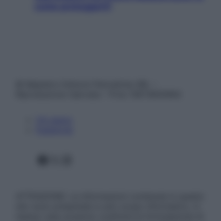
come proteggerli)
© Belpietro Edizioni Periodiche SRL –
Riproduzione riservata – P.Iva 13673600964
Chi siamo
Pubblicità
Facebook
X
Instagram
ATTENZIONE: Le informazioni contenute in questo
sito sono presentate a solo scopo informativo, in
nessun caso possono costituire la formulazione di