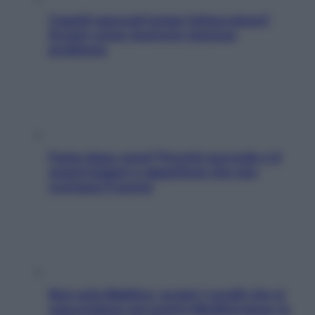
Capelli spezzati lungo l’attaccatura?
Scopri come risolvere l’annoso
problema
Fame dopo cena? Perché succede e 6
snack leggeri e appetitosi che non
rovinano il sonno
Non solo Maldive: scopri i coralli che si
nascondono nel nostro Mediterraneo (e