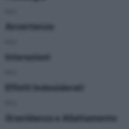
NULL
Avvertenze
NULL
Interazioni
NULL
Effetti Indesiderati
NULL
Gravidanza e Allattamento