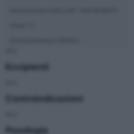
Descrizione tipo ricetta:
SOP – NON RICHIESTA
Classe 1:
C
Forma farmaceutica:
GRANULI
NULL
Eccipienti
NULL
Controindicazioni
NULL
Posologia