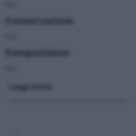
NULL
Conservazione
NULL
Composizione
NULL
Leggi anche