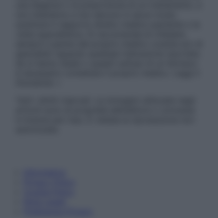
una diagnosi o la prescrizione di un trattamento, e
non intendono e non devono in alcun modo
sostituire il rapporto diretto medico-paziente o la
visita specialistica. Si raccomanda di chiedere
sempre il parere del proprio medico curante e/o di
specialisti riguardo qualsiasi indicazione riportata.
Se si hanno dubbi o quesiti sull’uso di un farmaco
è necessario contattare il proprio medico. Leggi il
Disclaimer »
Tutti i diritti riservati. Le immagini utilizzate negli
articoli sono di proprietà dell’editore o concesse
in licenza per l’uso. È vietata la riproduzione non
autorizzata.
Informativa
Privacy Policy
Cookie Policy
Note Legali
Preferenze Privacy