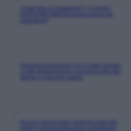
«Oggi che se magnamo?»: 4 ricette
facili di Max Mariola senza pesare gli
ingredienti
Perché la pressione con il caldo scende
e sale all’improvviso: cosa succede alle
donne e cosa fare subito
Doccia, lavarsi tutti i giorni fa male alla
pelle? I miti da sfatare per proteggerla