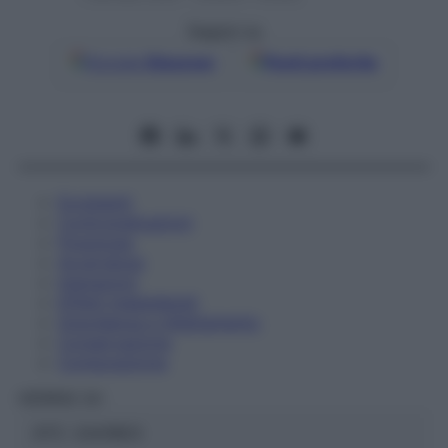
Seguici su
Google
Discover
Fonti preferite
Eccipienti
Controindicazioni
Posologia
Avvertenze
Interazioni
Effetti Indesiderati
Gravidanza e Allattamento
Conservazione
Composizione
HERING Srl
ATC:
2AA1B03