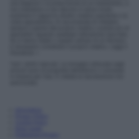
una diagnosi o la prescrizione di un trattamento, e
non intendono e non devono in alcun modo
sostituire il rapporto diretto medico-paziente o la
visita specialistica. Si raccomanda di chiedere
sempre il parere del proprio medico curante e/o di
specialisti riguardo qualsiasi indicazione riportata.
Se si hanno dubbi o quesiti sull’uso di un farmaco
è necessario contattare il proprio medico. Leggi il
Disclaimer »
Tutti i diritti riservati. Le immagini utilizzate negli
articoli sono di proprietà dell’editore o concesse
in licenza per l’uso. È vietata la riproduzione non
autorizzata.
Informativa
Privacy Policy
Cookie Policy
Note Legali
Preferenze Privacy