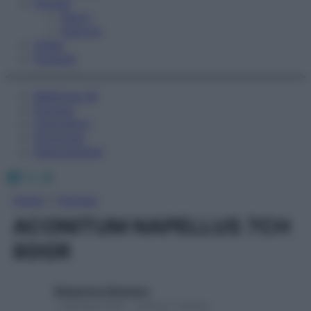
Fitness
Sport
Esercizi
Video
Podcast
Medicina AZ
Farmaci
Calcolatori
Oroscopo
Abbonamenti
Facebook
X
Instagram
Home
»
Farmaci
ACONITUM NAPELLUS 7CH
80GR
Redazione Starbene
1 Gennaio 2025 – Lettura 1 minuto