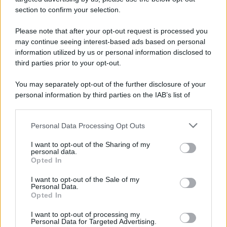
section to confirm your selection.
Please note that after your opt-out request is processed you
may continue seeing interest-based ads based on personal
information utilized by us or personal information disclosed to
third parties prior to your opt-out.
You may separately opt-out of the further disclosure of your
personal information by third parties on the IAB’s list of
downstream participants.
Personal Data Processing Opt Outs
This information may also be disclosed by us to third parties
on the IAB’s List of Downstream Participants that may further
I want to opt-out of the Sharing of my
disclose it to other third parties.
personal data.
Opted In
Please note that this website/app uses one or more Google
services and may gather and store information including but
I want to opt-out of the Sale of my
Personal Data.
not limited to your visit or usage behaviour. You may click to
Opted In
grant or deny consent to Google and its third-party tags to
use your data for below specified purposes in below Google
I want to opt-out of processing my
consent section.
Personal Data for Targeted Advertising.