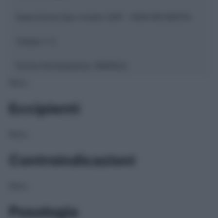
Descrizione tipo ricetta:
SOP – NON RICHIESTA
Classe 1:
C
Forma farmaceutica:
GRANULI
NULL
Eccipienti
NULL
Controindicazioni
NULL
Posologia