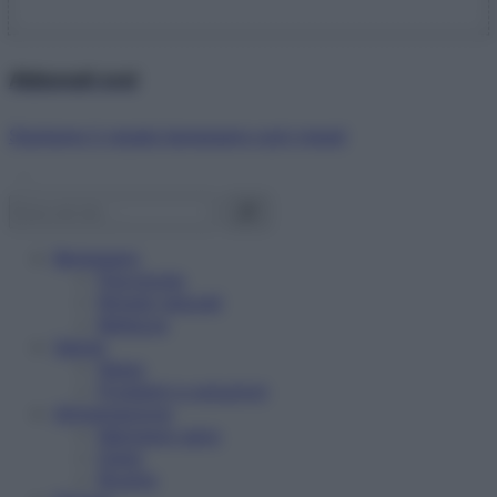
Abbonati ora!
Starbene ti regala benessere ogni mese!
Benessere
Psicologia
Rimedi naturali
Bellezza
Salute
News
Problemi e soluzioni
Alimentazione
Mangiare sano
Diete
Ricette