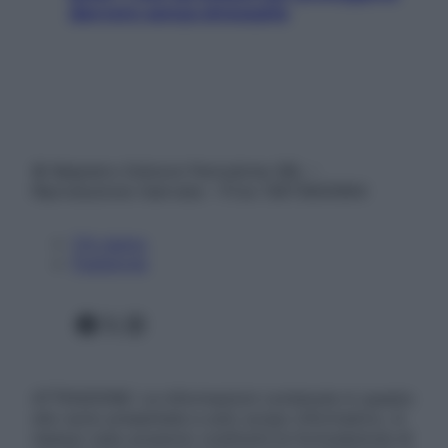
davvero senza stressarla
© Belpietro Edizioni Periodiche SRL –
Riproduzione riservata – P.Iva 13673600964
Chi siamo
Pubblicità
Facebook
X
Instagram
ATTENZIONE: Le informazioni contenute in questo
sito sono presentate a solo scopo informativo, in
nessun caso possono costituire la formulazione di