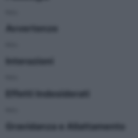
NULL
Avvertenze
NULL
Interazioni
NULL
Effetti Indesiderati
NULL
Gravidanza e Allattamento