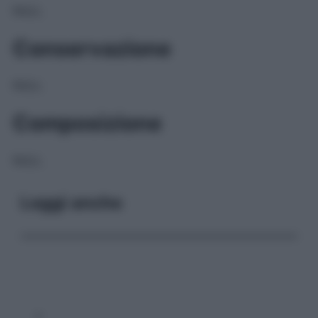
NULL
Conservazione
NULL
Composizione
NULL
Leggi anche