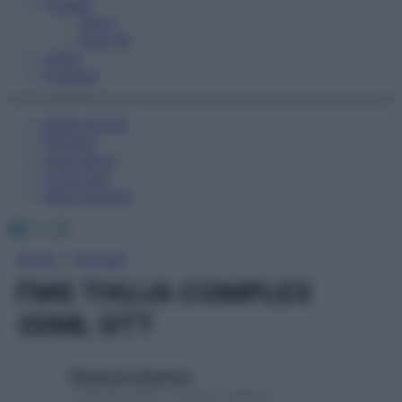
Fitness
Sport
Esercizi
Video
Podcast
Medicina AZ
Farmaci
Calcolatori
Oroscopo
Abbonamenti
Facebook
X
Instagram
Home
»
Farmaci
FMS THUJA COMPLEX
30ML GTT
Redazione Starbene
1 Gennaio 2025 – Lettura 1 minuto