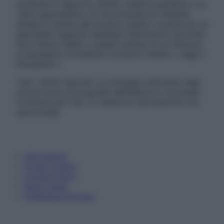
sostituire il rapporto diretto medico-paziente o la
visita specialistica. Si raccomanda di chiedere
sempre il parere del proprio medico curante e/o di
specialisti riguardo qualsiasi indicazione riportata.
Se si hanno dubbi o quesiti sull’uso di un farmaco
è necessario contattare il proprio medico. Leggi il
Disclaimer »
Tutti i diritti riservati. Le immagini utilizzate negli
articoli sono di proprietà dell’editore o concesse
in licenza per l’uso. È vietata la riproduzione non
autorizzata.
Informativa
Privacy Policy
Cookie Policy
Note Legali
Preferenze Privacy