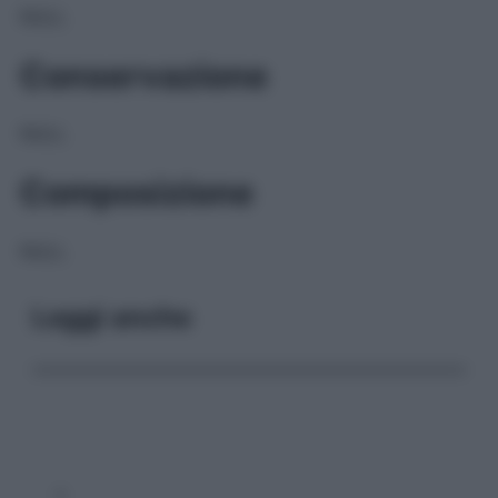
NULL
Conservazione
NULL
Composizione
NULL
Leggi anche