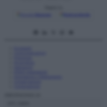
Seguici su
Google
Discover
Fonti preferite
Eccipienti
Controindicazioni
Posologia
Avvertenze
Interazioni
Effetti Indesiderati
Gravidanza e Allattamento
Conservazione
Composizione
OMEOPIACENZA Srl
ATC:
2AB1A