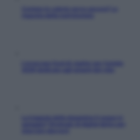
Contare le calorie serve ancora? La
risposta della nutrizionista
L’oroscopo food di Jupiter per l’estate
2026 dedicato agli amanti del cibo
La trappola della dopamina ti segue in
spiaggia? Strategie di digital detox per
staccare davvero