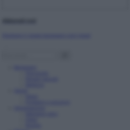
Abbonati ora!
Starbene ti regala benessere ogni mese!
Benessere
Psicologia
Rimedi naturali
Bellezza
Salute
News
Problemi e soluzioni
Alimentazione
Mangiare sano
Diete
Ricette