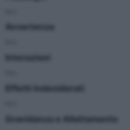
NULL
Avvertenze
NULL
Interazioni
NULL
Effetti Indesiderati
NULL
Gravidanza e Allattamento