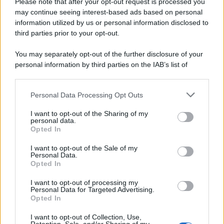
Please note that after your opt-out request is processed you
may continue seeing interest-based ads based on personal
information utilized by us or personal information disclosed to
third parties prior to your opt-out.
You may separately opt-out of the further disclosure of your
personal information by third parties on the IAB’s list of
downstream participants.
Personal Data Processing Opt Outs
This information may also be disclosed by us to third parties
on the IAB’s List of Downstream Participants that may further
I want to opt-out of the Sharing of my
disclose it to other third parties.
personal data.
Opted In
Please note that this website/app uses one or more Google
services and may gather and store information including but
I want to opt-out of the Sale of my
Personal Data.
not limited to your visit or usage behaviour. You may click to
Opted In
grant or deny consent to Google and its third-party tags to
use your data for below specified purposes in below Google
I want to opt-out of processing my
consent section.
Personal Data for Targeted Advertising.
Opted In
I want to opt-out of Collection, Use,