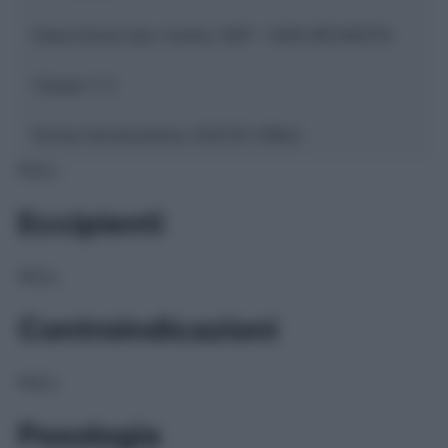
Descrizione tipo ricetta:
SOP – NON RICHIESTA
Classe 1:
C
Forma farmaceutica:
GOCCE ORALI
NULL
Eccipienti
NULL
Controindicazioni
NULL
Posologia