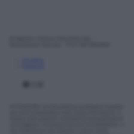
© Belpietro Edizioni Periodiche SRL –
Riproduzione riservata – P.Iva 13673600964
Chi siamo
Pubblicità
Facebook
X
Instagram
ATTENZIONE: Le informazioni contenute in questo
sito sono presentate a solo scopo informativo, in
nessun caso possono costituire la formulazione di
una diagnosi o la prescrizione di un trattamento, e
non intendono e non devono in alcun modo