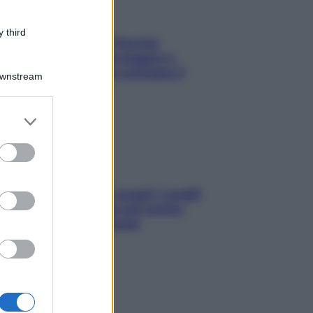
 third
Fame dopo cena? Perché
succede e 6 snack leggeri e
appetitosi che non rovinano il
Downstream
sonno
er and store
to grant or
ed purposes
Non solo Maldive: scopri i coralli
che si nascondono nel nostro
Mediterraneo (e come
proteggerli)