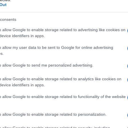
Out
 di calcio anidro Croscarmellosa sodica Magnesio
consents
imento della compressa
: Lattosio monoidrato
o allow Google to enable storage related to advertising like cookies on
acetina Le compresse da 60 e 120 mg contengono
evice identifiers in apps.
ina lacca d’alluminio (E132).
o allow my user data to be sent to Google for online advertising
s.
to allow Google to send me personalized advertising.
no qualsiasi degli eccipienti elencati al paragrafo 6.1.
mento gastrointestinale (GI) in fase attiva. • Pazienti
ilico o FANS inclusi gli inibitori della COX-2
o allow Google to enable storage related to analytics like cookies on
smo, rinite acuta, polipi nasali, edema
evice identifiers in apps.
po allergico. • Gravidanza e allattamento (vedere
ca grave (albumina sierica <25 g/1 o punteggio di
o allow Google to enable storage related to functionality of the website
a creatinina renale <30 ml/min. • Bambini ed
ammazione cronica dell’intestino. • Insufficienza
ti ipertesi in cui la pressione arteriosa è
o allow Google to enable storage related to personalization.
mmHg e non è controllata adeguatamente. •
rica e/o vasculopatia cerebrale accertate.
o allow Google to enable storage related to security, including