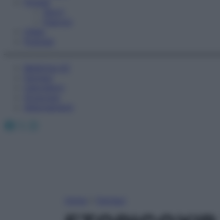
Fitness
Sport
Esercizi
Video
Podcast
Medicina AZ
Farmaci
Calcolatori
Oroscopo
Abbonamenti
Facebook
X
Instagram
Home
»
Farmaci