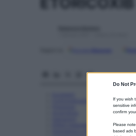
ETORICOXIB
Redazione Starbene
1 Gennaio 2025 – Lettura 23 minuti
Google
Discover
Fon
Seguici su
Do Not Pr
Eccipienti
If you wish 
Controindicazioni
sensitive in
Posologia
confirm your
Avvertenze
Interazioni
Please note
Effetti Indesiderati
Gravidanza e Allattamento
based ads b