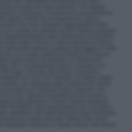
e per AR e spondilite anchilosante non deve
te gottosa acuta non deve superare i 120 mg/die,
tamento. La dose per il dolore acuto postoperatorio
0 mg/die, limitati ad un massimo di 3 giorni.
 anziani non sono necessari aggiustamenti della
re con cautela nei pazienti anziani (vedere paragrafo
a
Indipendentemente dalla indicazione, nei pazienti
di Child-Pugh 5-6) non si deve superare la dose di
con disfunzione epatica moderata (punteggio di Child-
azione, non si deve superare la dose di 30 mg una
itata in particolare nei pazienti con disfunzione
ela. Non vi è esperienza clinica in pazienti con
hild-Pugh ≥10); l’uso del farmaco è pertanto
paragrafi 4.3, 4.4 e 5.2).
Pazienti con danno renale
 pazienti con clearance della creatinina 30 ml/min
b in pazienti con clearance della creatinina <30
 4.3 e 4.4).
Popolazione pediatrica
Etoricoxib è
enti di età inferiore ai 16 anni (vedere paragrafo
B TECNIGEN viene somministrato per via orale e
zio dell’effetto del medicinale può essere anticipato
nistrato lontano dai pasti. Questo dato deve
a necessario ottenere un rapido sollievo dai sintomi.