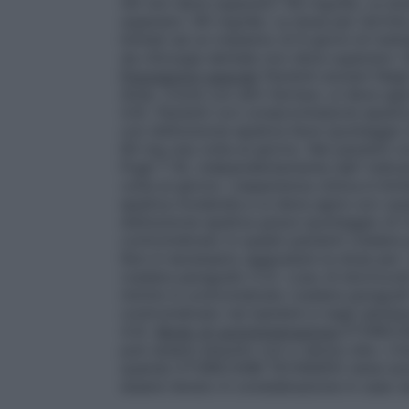
OA non deve superare i 60 mg/die. La dos
superare i 90 mg/die. La dose per l’artri
limitati ad un massimo di 8 giorni di trat
da chirurgia dentale non deve superare i 9
Popolazioni speciali
Pazienti anziani
Negli
dose. Come con altri farmaci, si deve agi
4.4).
Pazienti con compromissione epatic
con disfunzione epatica lieve (punteggio 
60 mg una volta al giorno. Nei pazienti 
Pugh 7-9), indipendentemente dall’ indic
volta al giorno. L’esperienza clinica è lim
epatica moderata e si deve agire con caut
disfunzione epatica grave (punteggio di C
controindicato in questi pazienti (vedere 
Non è necessario aggiustare la dose per i
(vedere paragrafo 5.2). L’uso di etoricoxi
ml/min è controindicato (vedere paragrafi
controindicato nei bambini e negli adolesc
4.3).
Modo di somministrazione
ETORICOXI
può essere assunto con o senza cibo. L’ini
quando ETORICOXIB TECNIGEN viene sommi
essere tenuto in considerazione in caso si