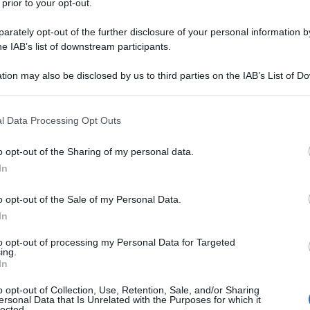
 prior to your opt-out.
rately opt-out of the further disclosure of your personal information by
he IAB’s list of downstream participants.
tion may also be disclosed by us to third parties on the IAB’s List of 
Descrizione tipo ricetta:
RR – RIPETIBILE
 that may further disclose it to other third parties.
10V IN 6MESI
 that this website/app uses one or more Google services and may gath
l Data Processing Opt Outs
Forma farmaceutica:
COMPRESSE
including but not limited to your visit or usage behaviour. You may click 
RIVESTITE
 to Google and its third-party tags to use your data for below specifi
o opt-out of the Sharing of my personal data.
ogle consent section.
In
o opt-out of the Sale of my Personal Data.
 e adolescenti di età uguale o superiore a 16 anni
trosi (OA), dell’artrite reumatoide (AR), della
In
segni di infiammazione associati all’artrite gottosa
 adulti e adolescenti di età uguale o superiore a 16
to opt-out of processing my Personal Data for Targeted
ing.
l dolore moderato associato alla chirurgia dentale.
In
selettivo della COX-2 deve essere basata su una
paziente (vedere paragrafi 4.3, 4.4).
o opt-out of Collection, Use, Retention, Sale, and/or Sharing
ersonal Data that Is Unrelated with the Purposes for which it
lected.