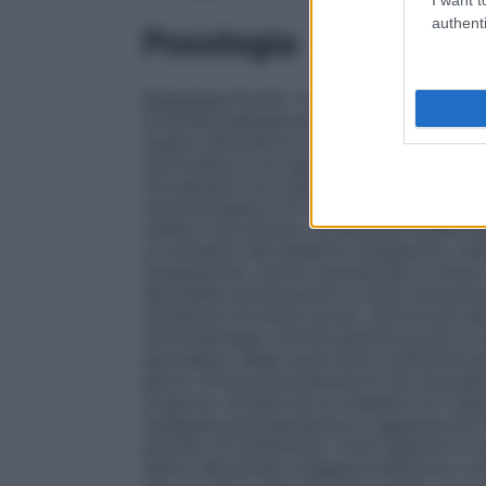
authenti
Posologia
Posologia
Poiché i rischi cardiovascolari
la durata dell’esposizione, la durata del 
essere utilizzata la dose giornaliera minim
sintomatico e la risposta alla terapia de
nei pazienti con osteoartrosi (vedere parag
raccomandata è di 30 mg una volta al gior
sollievo dai sintomi, la dose può essere 
un aumento del beneficio terapeutico, dev
terapeutiche.
Artrite reumatoide
La dose 
Spondilite anchilosante
La dose raccomand
condizioni di dolore acuto, l’etoricoxib d
sintomatologia.
Artrite gottosa acuta
La d
giornaliera. Negli studi clinici sull’artrit
giorni.
Dolore postoperatorio da chirurgia
al giorno, limitata ad un massimo di 3 gio
analgesia postoperatoria in aggiunta ad 
periodo di trattamento. Dosi superiori a
hanno dimostrato maggiore efficacia o no