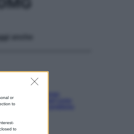
60MG
ggi anche
Capelli spezzati lungo
sonal or
l’attaccatura? Scopri come
ection to
risolvere l’annoso problema
nterest-
closed to