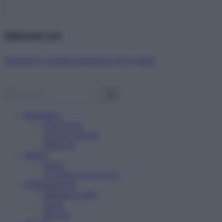
Abbonati ora!
Starbene ti regala benessere ogni mese!
Benessere
Psicologia
Rimedi naturali
Bellezza
Salute
News
Problemi e soluzioni
Alimentazione
Mangiare sano
Diete
Ricette