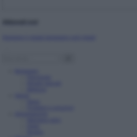
Abbonati ora!
Starbene ti regala benessere ogni mese!
Benessere
Psicologia
Rimedi naturali
Bellezza
Salute
News
Problemi e soluzioni
Alimentazione
Mangiare sano
Diete
Ricette