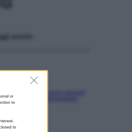
1G
ggi anche
Contare le calorie serve ancora?
sonal or
La risposta della nutrizionista
ection to
nterest-
closed to