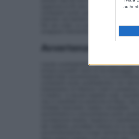
anziani (dai 65 anni in su)
Questo prodotto
superiore ai 65 anni. Sono disponibili al
authenti
contenenti acido acetilsalicilico.
Popolazi
indicato nei bambini e negli adolescenti di
Per uso orale. Le compresse devono esser
strappare l’estremità da una qualsiasi pos
Avvertenze
L’acido acetilsalicilico (ASA) deve essere
evitare possibili rischi di sovradosaggio, 
medicinale somministrato in concomitanza c
contenenti acido acetilsalicilico non devo
trattamento di infezioni virali in presenz
il medico. In alcune malattie virali, sopratt
che si manifesti la sindrome di Reye, una
richiede intervento medico immediato. Il 
somministra in concomitanza acido acetils
correlazione diretta. Qualora si manifesta
tali malattie, potrebbe trattarsi di un seg
somministrazione a lungo termine di analg
deve essere trattata con dosi più alte. • L