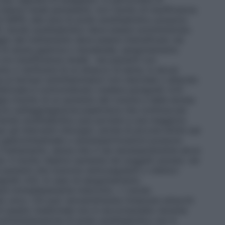
esioni renali persistenti, con rischio di insufficienza
di G6PD, alte dosi di acido acetilsalicilico possono
, l’acido acetilsalicilico deve essere somministrato
gio del trattamento deve essere intensificato nei
i di ulcera gastrica o duodenale, sanguinamento
 con insufficienza renale · nei pazienti con
a: il verificarsi di un attacco di asma, in alcuni
a ai farmaci antinfiammatori non steroidei o all’acido
edicinale è controindicato (vedere paragrafo 4.3) ·
ia (rischio di un aumento del volume e della durata
orio sull’aggregazione piastrinica che continua per
’acido acetilsalicilico può portare a una maggiore
gli interventi chirurgici, anche di piccola entità (ad
 gastrointestinale o ulcere/perforazioni possono
il trattamento, senza che ci sia necessariamente alcun
Il rischio relativo aumenta nei soggetti anziani, nei
pazienti che ricevono anticoagulanti o inibitori
agrafo 4.5). In caso di sanguinamento
sere immediatamente interrotto. • L’acido
cido urico. Ciò può verosimilmente innescare attacchi
o di questo medicinale non è raccomandato durante
somministrazione di acido acetilsalicilico non è