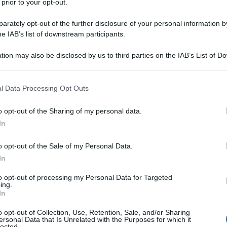
 prior to your opt-out.
rately opt-out of the further disclosure of your personal information by
he IAB’s list of downstream participants.
O
tion may also be disclosed by us to third parties on the IAB’s List of 
Descrizione tipo ricetta:
SOP – NON
 that may further disclose it to other third parties.
RICHIESTA
 that this website/app uses one or more Google services and may gath
l Data Processing Opt Outs
Forma farmaceutica:
COMPRESSE
including but not limited to your visit or usage behaviour. You may click 
RIVESTITE
 to Google and its third-party tags to use your data for below specifi
o opt-out of the Sharing of my personal data.
ogle consent section.
lore da lieve a moderatoAspirinaact dolore e
In
gli adolescenti di età 16-65 anni.
o opt-out of the Sale of my Personal Data.
In
to opt-out of processing my Personal Data for Targeted
ing.
colloidale Sodio carbonato anidro Rivestimento: Cera
In
to.
o opt-out of Collection, Use, Retention, Sale, and/or Sharing
ersonal Data that Is Unrelated with the Purposes for which it
lected.