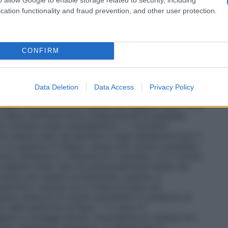
 non è indicato per l’uso nei pazienti di età
tre forme farmaceutiche e dosaggi di prodotti
cation functionality and fraud prevention, and other user protection.
one pediatrica
L’uso di questo prodotto non è
 età inferiore a 16 anni.
Modo di somministrazione
e assunte con molta acqua. Per aprire la strip
izione.
CONFIRM
Data Deletion
Data Access
Privacy Policy
 usato con particolare cautela nei seguenti casi: • Per
si deve verificare se la composizione di qualsiasi
ontiene acido acetilsalicilico. • I prodotti
no essere usati nei bambini e negli adolescenti per il
a o in assenza di febbre, senza aver prima consultato
utto influenza A, influenza B e varicella, vi è il rischio
 malattia molto rara ma potenzialmente fatale che
rischio può essere incrementato quando si
alicilico; tuttavia non è stata provata una
ssero attacchi di vomito persistenti in presenza di
no della sindrome di Reye. • In caso di
esici a dosaggi elevati, l’insorgenza di cefalea non
’uso regolare di analgesici, in particolare di