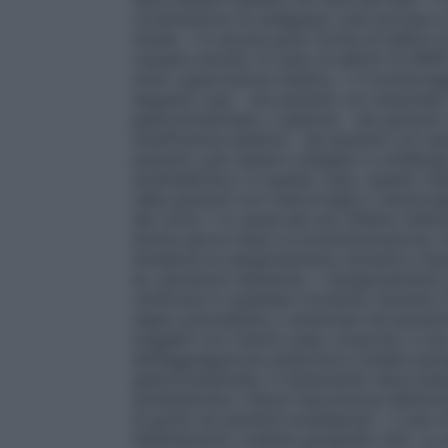
combinazioni di analgesici, può portare a l
renale. • In alcune gravi forme di deficit 
causare emolisi. In caso di deficit di G6PD
sotto supervisione medica. • Il monitorag
seguenti casi: · nei pazienti con anamnes
gastrointestinale, o gastrite · nei pazienti
insufficienza epatica · nei pazienti con asm
pazienti, può essere collegato a un’allergi
acetilsalicilico; in questo caso, questo m
nelle pazienti con metrorragia o menorrag
del ciclo) • A causa del suo effetto inibit
diversi giorni dopo la somministrazione, l
tendenza al sanguinamento durante e dopo 
es. estrazioni dentarie). • Sanguinamento
verificarsi in qualsiasi momento durante 
segno precedente o anamnesi nel paziente. 
soggetti con ridotto peso corporeo, e nei 
dell’aggregazione piastrinica (vedere par
gastrointestinale, il trattamento deve es
acetilsalicilico riduce l’escrezione dell’a
di gotta nei pazienti predisposti. • L’us
l’allattamento (vedere paragrafo 4.6). La 