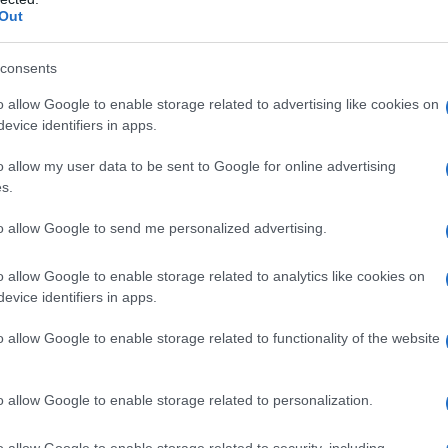
Out
 ad altri salicilati, o ad uno qualsiasi degli eccipienti
a o reazioni di ipersensibilità (e.g. orticaria,
consents
alla somministrazione di salicilati o sostanze con
ntinfiammatori non steroidei (FANS), • ulcere
o allow Google to enable storage related to advertising like cookies on
ca, • insufficienza renale grave, • insufficienza
evice identifiers in apps.
rave non controllata, • somministrazione
osi superiori a 20 mg/settimana (vedere paragrafo
o allow my user data to be sent to Google for online advertising
ticoagulanti orali e acido acetilsalicilico e in
s.
ali (vedere paragrafo 4.5), • ultimo trimestre di
one) (vedere paragrafo 4.6).
to allow Google to send me personalized advertising.
o allow Google to enable storage related to analytics like cookies on
evice identifiers in apps.
 anni di età)
1 compressa, dose da ripetere secondo
o allow Google to enable storage related to functionality of the website
 ore. La dose massima giornaliera non deve superare
n deve essere assunto per più di 3 giorni (per la
lvo diversa indicazione del medico.
Compromissione
o allow Google to enable storage related to personalization.
ve essere usato con cautela nei pazienti con
n problemi circolatori (vedere paragrafo 4.4).
Pazienti
o allow Google to enable storage related to security, including