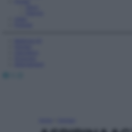
Fitness
Sport
Esercizi
Video
Podcast
Medicina AZ
Farmaci
Calcolatori
Oroscopo
Abbonamenti
Facebook
X
Instagram
Home
»
Farmaci