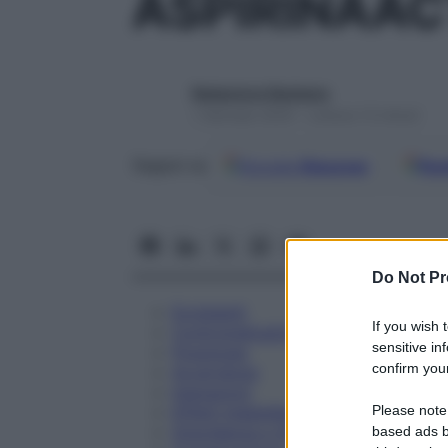
ASPIRINAAC
Redazione Starbene
1 Gennaio 2025 – Lettura 13 minuti
Google
Discover
Fon
Seguici su
Do Not Pr
Eccipienti
If you wish 
Controindicazioni
sensitive in
Posologia
confirm your
Avvertenze
Interazioni
Please note
Effetti Indesiderati
Gravidanza e Allattamento
based ads b