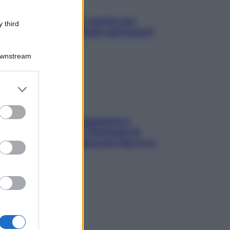
L’oroscopo food di Jupiter per
 third
l’estate 2026 dedicato agli amanti
del cibo
Downstream
er and store
to grant or
ed purposes
La trappola della dopamina ti
segue in spiaggia? Strategie di
digital detox per staccare davvero