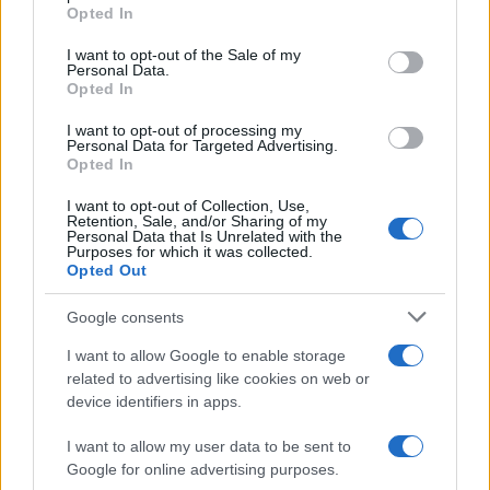
Opted In
Please note that this website/app uses one or more Google
services and may gather and store information including but
I want to opt-out of the Sale of my
Personal Data.
not limited to your visit or usage behaviour. You may click to
Opted In
grant or deny consent to Google and its third-party tags to
use your data for below specified purposes in below Google
I want to opt-out of processing my
consent section.
Personal Data for Targeted Advertising.
Opted In
I want to opt-out of Collection, Use,
Retention, Sale, and/or Sharing of my
Personal Data that Is Unrelated with the
Purposes for which it was collected.
Opted Out
Google consents
I want to allow Google to enable storage
related to advertising like cookies on web or
device identifiers in apps.
I want to allow my user data to be sent to
Google for online advertising purposes.