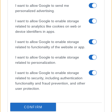
I want to allow Google to send me
personalized advertising.
I want to allow Google to enable storage
related to analytics like cookies on web or
device identifiers in apps.
I want to allow Google to enable storage
related to functionality of the website or app.
I want to allow Google to enable storage
related to personalization.
I want to allow Google to enable storage
related to security, including authentication
functionality and fraud prevention, and other
user protection.
CONFIRM