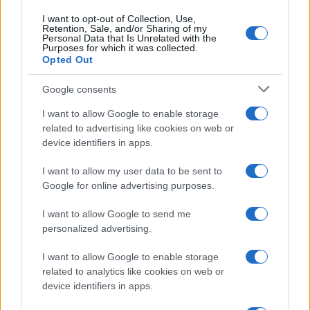
I want to opt-out of Collection, Use,
Retention, Sale, and/or Sharing of my
Personal Data that Is Unrelated with the
Purposes for which it was collected.
Opted Out
Google consents
I want to allow Google to enable storage
related to advertising like cookies on web or
device identifiers in apps.
I want to allow my user data to be sent to
Google for online advertising purposes.
I want to allow Google to send me
personalized advertising.
I want to allow Google to enable storage
related to analytics like cookies on web or
device identifiers in apps.