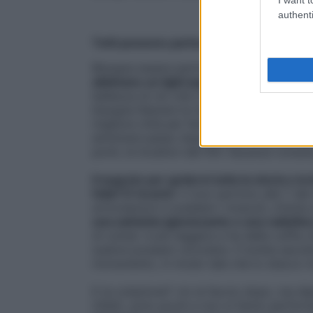
authenti
Tutti possono partecipare
Bisogna essere particolarmente allenati?
abbinano un light jogging alla
camminata
bellezza di ciò che ci circonda.
Non è una
bisogna liberare la mente e godersi la sto
migliore città per farlo se non la capital
ammirare passo dopo passo. Ci sono i tour 
ponti, le location del film
Vacanze roman
Il segreto per godersi tutta la storia e la
folla? È l’orario!
«I tour partono alle 7 del
articolazioni e scaldare i muscoli, s’inizi
una salvietta igienizzante e una radiolina 
di runner: è più leggera e ha delle cuffie 
sudore possano scivolare. Il turista ascol
monumento, in modo tale che lo stacco tr
E la colazione? «Io la faccio dopo, ma dip
infatti, sono pochi e non si fanno perfor