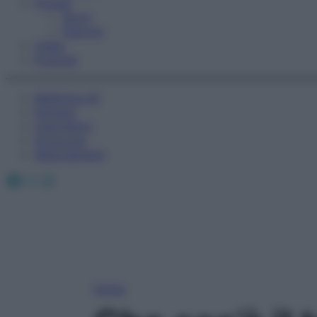
Fitness
Sport
Esercizi
Video
Podcast
Medicina AZ
Farmaci
Calcolatori
Oroscopo
Abbonamenti
Facebook
X
Instagram
Home