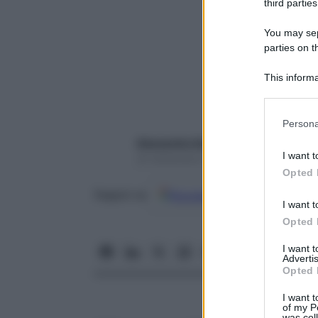
third parties
You may sepa
parties on t
This informa
Participants
Please note
Persona
information 
Alessandra Sessa
deny consent
I want t
20 Settembre 2021 – Lettura 5 minuti
in below Go
Opted 
Google
Discover
Fon
Seguici su
I want t
Opted 
I want 
Advertis
Opted 
I want t
of my P
was col