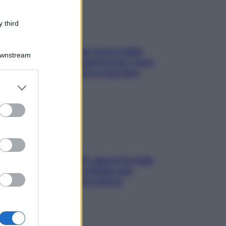
 third
Perché la pressione con il caldo
Downstream
scende e sale all’improvviso: cosa
succede alle donne e cosa fare
subito
er and store
to grant or
ed purposes
Doccia, lavarsi tutti i giorni fa male
alla pelle? I miti da sfatare per
proteggerla davvero senza
stressarla