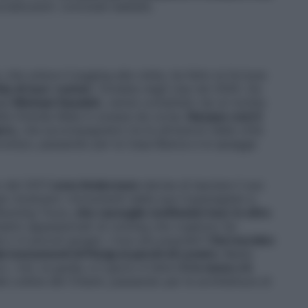
ializzare» conclude Isabella.
che unisca il jogging alla visita, ha fatto la fortuna
ty di tour-runner
, fondata negli Usa nel 2005. Da
ese
Michael Gazaleh
, venne contattato da un turista
della Grande Mela in scarpe da corsa.
Nacque così il
ers
, che accompagnano tra le attrazioni delle città
ooklyn, passando per la Casa Bianca e le spiagge
o del 2011
Lena Andersson
decise di lasciare il suo
per mostrare i monumenti della sua Copenaghen a
Running Tours,
che raccoglie moltissimi tour in oltre
ici appassionati di running che vogliono far
 o in piccoli gruppi. I tour più popolari?
Dai murales
ai monumenti di Parigi ai parchi di Londra
. Basta
co, i km, la guida, e il gioco è fatto!
E in menu c’è
le colline del Chianti, passando per le architetture di