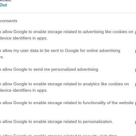
ma.
Non c’è bisogno di essere maratoneti per farlo
,
Out
nta voglia di scoprire curiosità culturali e storiche di
orsa. È il
tour-running
, un modo di viaggiare già
consents
prendendo piede anche in Italia. Soprattutto
dopo il
resciuto, e di pari passo, anche la voglia di
o allow Google to enable storage related to advertising like cookies on
evice identifiers in apps.
o allow my user data to be sent to Google for online advertising
s.
mpagna ai Musei Vaticani un gruppo di
to allow Google to send me personalized advertising.
, nota tanti runner col telefonino in mano che cercano
abbinare la corsa alla visita
, offrendo ai turisti-
stica abilitata che allo stesso tempo è tecnico Fidal e
o allow Google to enable storage related to analytics like cookies on
eoRunning
, che offre la Grande Bellezza di Roma a
evice identifiers in apps.
o allow Google to enable storage related to functionality of the website
informo sul livello di preparazione fisica dei
vermi e dare il passo.
Accompagno piccoli gruppi di
llo dai 5 ai 7 km
, dove si procede con una corsa
o allow Google to enable storage related to personalization.
li esercizi di
riscaldamento
e di defaticamento»,
o allow Google to enable storage related to security, including