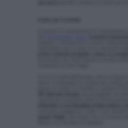
percorso
perché è anche un modo per soc
In giro per il mondo
E proprio la condivisione di un’esperienza, 
dei
City Running Tours
,
la prima communi
quando il chiropratico e runner newyork
australiano per un giro fra le attrazioni 
primo network di guide-runner in sneak
americane: da Time Square al ponte di Br
oceaniche di San Diego.
Poi fu la volta dell’Europa, dove un giorn
lavoro e indossare le scarpe da running 
passo di corsa. Fu fondato il network Go
60 città del mondo
accompagnati da sempl
conoscere la propria città in forma privata
di Berlino a Las Ramblas di Barcellona, d
iscriversi, scegliere la città, il tour temati
anche l’Italia
: dal Grand Tour di Firenze al
Milano e le fontane di Venezia.