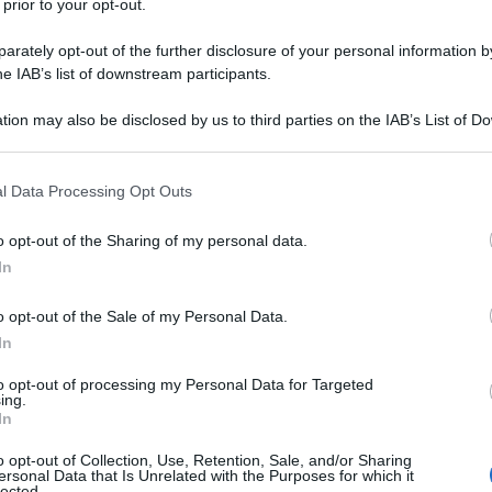
 prior to your opt-out.
rately opt-out of the further disclosure of your personal information by
he IAB’s list of downstream participants.
tion may also be disclosed by us to third parties on the IAB’s List of 
 that may further disclose it to other third parties.
 that this website/app uses one or more Google services and may gath
l Data Processing Opt Outs
including but not limited to your visit or usage behaviour. You may click 
 to Google and its third-party tags to use your data for below specifi
o opt-out of the Sharing of my personal data.
ogle consent section.
In
ti preferite
o opt-out of the Sale of my Personal Data.
In
to opt-out of processing my Personal Data for Targeted
ing.
In
o opt-out of Collection, Use, Retention, Sale, and/or Sharing
ersonal Data that Is Unrelated with the Purposes for which it
lected.