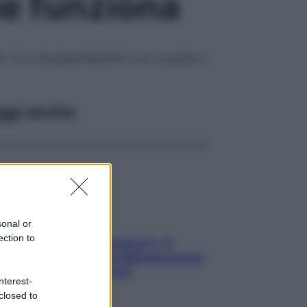
me funziona
rta. Ci si dà appuntamento con la guida e
ggi anche
sonal or
ection to
«Oggi che se magnamo?»: 4
ricette facili di Max Mariola senza
pesare gli ingredienti
nterest-
closed to