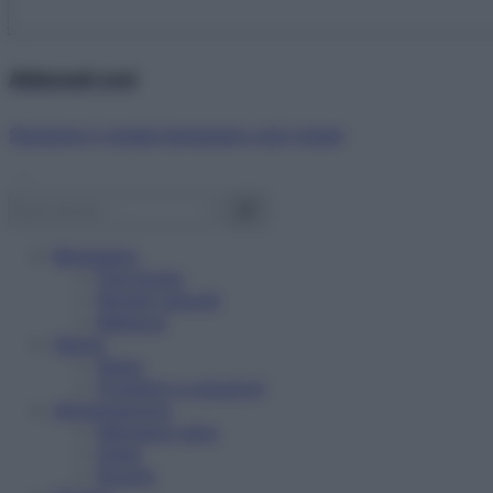
Abbonati ora!
Starbene ti regala benessere ogni mese!
Benessere
Psicologia
Rimedi naturali
Bellezza
Salute
News
Problemi e soluzioni
Alimentazione
Mangiare sano
Diete
Ricette