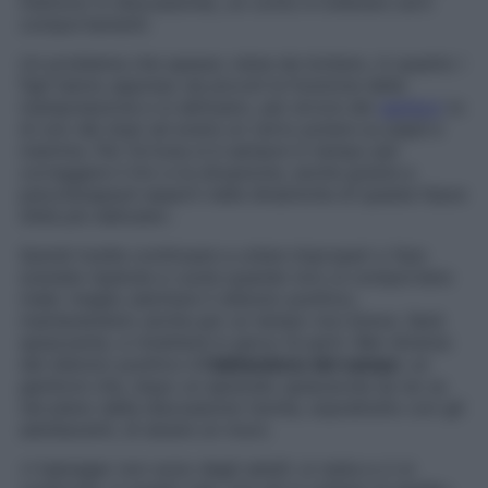
mettono in discussione), un conto è tollerare certi
comportamenti.
Un problema che spesso viene da lontano, in quanto i
figli hanno appreso da piccoli la funzione della
manipolazione e si abituano, per errore dei
genitori
(o
di uno dei due) ad avere un certo potere su papà e
mamma. Per fortuna si è sempre in tempo per
correggere il tiro e la situazione, anche grazie a
psicoterapeuti esperti nelle dinamiche di queste fasce
d’età più delicate».
Quindi inutile continuare a urlare improperi o fare
scenate ripetute e vuote quando loro si comportano
male: meglio adottare il silenzio punitivo,
mantenendolo anche per un tempo non breve. Sarà
spiazzante, e rimetterà in gioco le parti. Ben diverso
del silenzio punitivo è
l’abbandono del campo
: un
genitore che, dopo un episodio spiacevole se ne va
nel pieno della discussione rischia, soprattutto con gli
adolescenti, di alzare un muro.
«I teenager non sono degli adulti: si resta e ci si