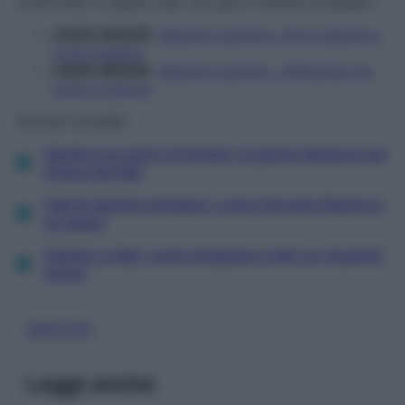
confronta, in questi casi, non gli si voltano le spalle».
LEGGI ANCHE
:
Silenzio punitivo: chi lo adotta e
come reagire
LEGGI ANCHE
:
Silenzio punitivo, differenze tra
uomo e donna
Articoli correlati
Genitori né vicini né lontani: la giusta distanza per
il bene dei figli
Figli di genitori immaturi: come ritrovare fiducia in
se stessi
Genitori e figli: come insegnare a dire no (quando
serve)
GENITORI
Leggi anche