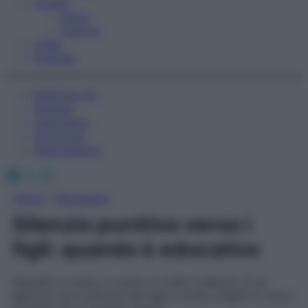
Fitness
Sport
Esercizi
Video
Podcast
Medicina AZ
Farmaci
Calcolatori
Oroscopo
Abbonamenti
Facebook
X
Instagram
Home
»
Benessere
Silenzio punitivo verso i
figli: quando è educativo
Quando ci vuole, ci vuole. A volte il silenzio di un
genitore nei confronti dei figli è molto meglio di urla e