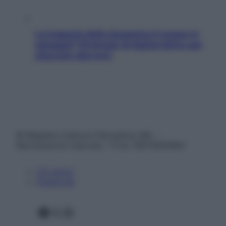
La trappola della dopamina ti segue in
spiaggia? Strategie di digital detox per
staccare davvero
© Belpietro Edizioni Periodiche SRL –
Riproduzione riservata – P.Iva 13673600964
Chi siamo
Pubblicità
Facebook
X
Instagram