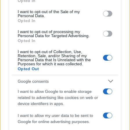
Opted In
Please note that this website/app uses one or more Google
services and may gather and store information including but
I want to opt-out of the Sale of my
Personal Data.
not limited to your visit or usage behaviour. You may click to
Opted In
grant or deny consent to Google and its third-party tags to
use your data for below specified purposes in below Google
I want to opt-out of processing my
consent section.
Personal Data for Targeted Advertising.
Opted In
I want to opt-out of Collection, Use,
Retention, Sale, and/or Sharing of my
Personal Data that Is Unrelated with the
Purposes for which it was collected.
Opted Out
Google consents
I want to allow Google to enable storage
related to advertising like cookies on web or
device identifiers in apps.
I want to allow my user data to be sent to
Google for online advertising purposes.