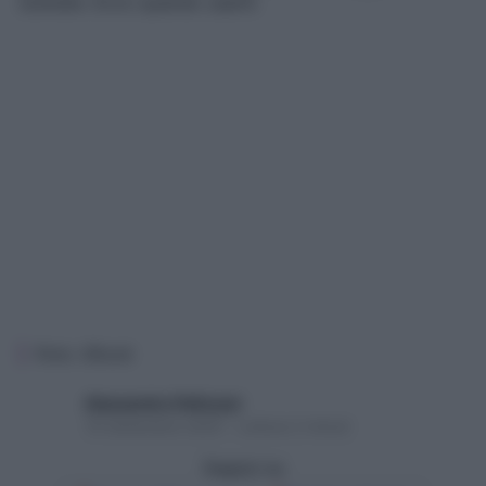
scenate. Ecco quando usarlo
Foto: iStock
Alessandro Pellizzari
19 Settembre 2025 – Lettura 2 minuti
Seguici su