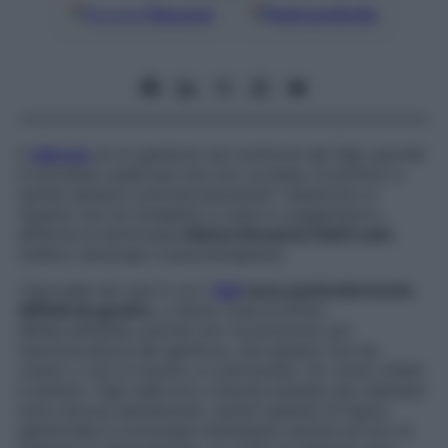
Google
Discover
Fonti preferite
Il
silenzio
di un genitore nei confronti dei figli, perché
è successo qualcosa che non va bene, è punitivo e
quindi sempre controproducente? «Qualcuno si
stupirà, ma noi terapeuti a volte lo suggeriamo»,
afferma la dottoressa
Maria Giovanna Gatti Luini
,
medico senologo e psicoterapeuta.
«Succede nei casi in cui i
figli
sono particolarmente
difficili da gestire
, o fanno cose al limite
dell’accettabile, poiché non riconoscono più
l’autorevolezza del genitore, che spesso non ha
voluto o non è riuscito a costruirsela. Un conto infatti
è aiutare i figli nella loro crescita quando per esempio
sono ancora adolescenti, quindi quando la figura
genitoriale è comunque necessaria (anche se loro la