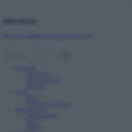
Abbonati ora!
Starbene ti regala benessere ogni mese!
Benessere
Psicologia
Rimedi naturali
Bellezza
Salute
News
Problemi e soluzioni
Alimentazione
Mangiare sano
Diete
Ricette