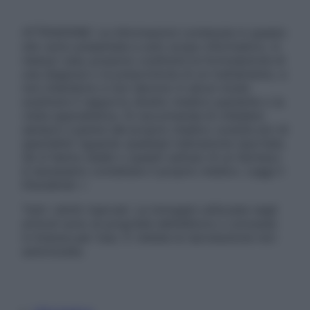
ATTENZIONE: Le informazioni contenute in questo
sito sono presentate a solo scopo informativo, in
nessun caso possono costituire la formulazione di
una diagnosi o la prescrizione di un trattamento, e
non intendono e non devono in alcun modo
sostituire il rapporto diretto medico-paziente o la
visita specialistica. Si raccomanda di chiedere
sempre il parere del proprio medico curante e/o di
specialisti riguardo qualsiasi indicazione riportata.
Se si hanno dubbi o quesiti sull’uso di un farmaco
è necessario contattare il proprio medico. Leggi il
Disclaimer »
Tutti i diritti riservati. Le immagini utilizzate negli
articoli sono di proprietà dell’editore o concesse
in licenza per l’uso. È vietata la riproduzione non
autorizzata.