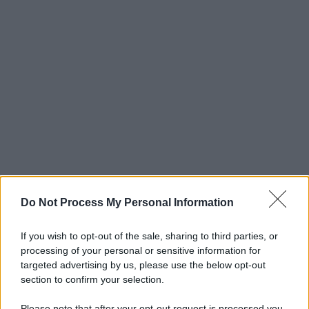
Do Not Process My Personal Information
If you wish to opt-out of the sale, sharing to third parties, or
processing of your personal or sensitive information for
targeted advertising by us, please use the below opt-out
section to confirm your selection.
Please note that after your opt-out request is processed you