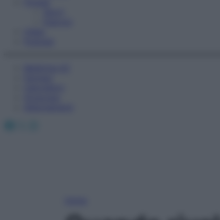
Fitness
Sport
Esercizi
Video
Podcast
Medicina AZ
Farmaci
Calcolatori
Oroscopo
Abbonamenti
Facebook
X
Instagram
Home