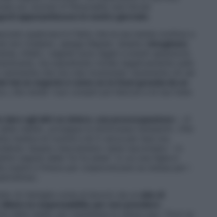
cata sul
Journal of Personality and Social
egreti appesantiscono le nostre giornate
.
scosto qualcosa è il fatto che la tua mente continui a
a non rivelare», spiega Slepian. Questo
rimuginare
te, infatti, i segreti sono legati a eventi spiacevoli,
imenticare), ma soprattutto incide negativamente sulla
 ti rammenta che non stai mostrando veramente chi sei
o hai un segreto è come se tu fossi gravata da un
o, che rende i tuoi compiti più faticosi e le tue mete
n dare agli altri un dolore, una preoccupazione
». «Il
 della realtà», prosegue la dottoressa Zamperlin. «Per
a medica di routine e lei ti cerca per due ore,
cidente. Questo meccanismo viene raccontato – in
imi segreti delle Ya-Ya sister” in cui una figlia è
lla madre e finisce per colpevolizzare se stessa per i
est’ultima».
eto (in famiglia come al lavoro) sia un
atto di
diluire la responsabilità, per non prendere
nte della realtà, per mantenere lo status quo. Trovi un