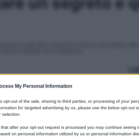
are un segreto e 
nza di quelli altrui. Custodirli è un’arte che s’impara. Ma a
a tacere e quando non è necessario
Le
ocess My Personal Information
to opt-out of the sale, sharing to third parties, or processing of your per
formation for targeted advertising by us, please use the below opt-out s
 selection.
 that after your opt-out request is processed you may continue seeing i
ased on personal information utilized by us or personal information dis