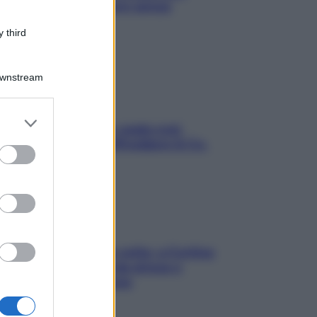
proteggerla davvero senza
stressarla
 third
Downstream
er and store
Aria condizionata: usala così,
to grant or
senza rischiare raffreddore & Co.
ed purposes
Mindfulness tra le vette: a Cortina
due giorni lontani da stress e
ansia da smartphone