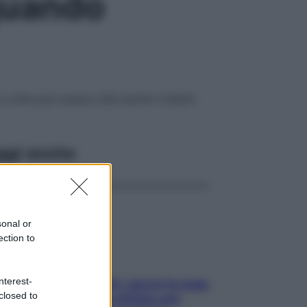
quando
 volte può essere utile anche rivelarli.
ggi anche
sonal or
ection to
nterest-
Doccia, lavarsi tutti i giorni fa male
closed to
alla pelle? I miti da sfatare per