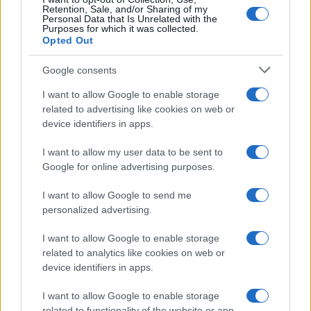
Retention, Sale, and/or Sharing of my
Personal Data that Is Unrelated with the
Purposes for which it was collected.
Opted Out
Google consents
I want to allow Google to enable storage
related to advertising like cookies on web or
device identifiers in apps.
I want to allow my user data to be sent to
Google for online advertising purposes.
I want to allow Google to send me
personalized advertising.
I want to allow Google to enable storage
related to analytics like cookies on web or
device identifiers in apps.
I want to allow Google to enable storage
related to functionality of the website or app.