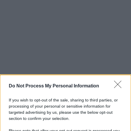
Do Not Process My Personal Information
If you wish to opt-out of the sale, sharing to third parties, or
processing of your personal or sensitive information for
targeted advertising by us, please use the below opt-out
section to confirm your selection.
Please note that after your opt-out request is processed you