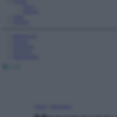
Fitness
Sport
Esercizi
Video
Podcast
Medicina AZ
Farmaci
Calcolatori
Oroscopo
Abbonamenti
Facebook
X
Instagram
Home
»
Benessere