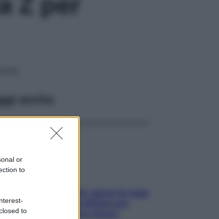
a Z per
pausa
ggi anche
sonal or
ection to
Doccia, lavarsi tutti i giorni fa male
nterest-
alla pelle? I miti da sfatare per
closed to
proteggerla davvero senza