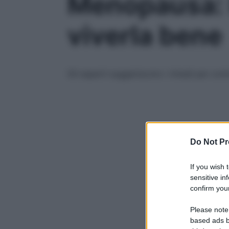
Menopausa: l
viverla bene
Gli esperti suggeriscono i rimedi per con
Do Not Pr
If you wish 
sensitive in
confirm your
Please note
based ads b