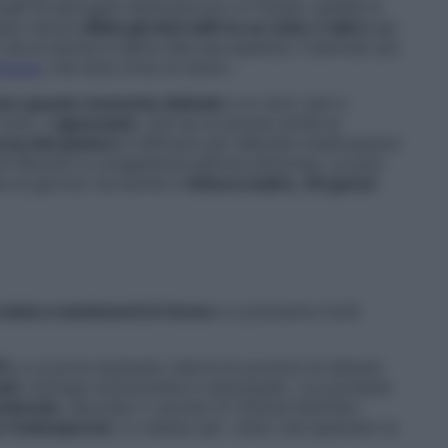
livelli di estrogeni diminuiscono e il flusso cambia in
adre natura
dilata gli intervalli tra un ciclo e l’altro
per
che la donna si abitui alla sua assenza. Il periodo più
pausa
, che dura circa un anno».
re questo momento delicato
e in certi casi a
iclo. L’
agnocasto
, che ha un potere simile ai
rsa del pastore
è efficace per alleviare mestruazioni
i fibromi) e congestione pelvica dolorosa. La puoi
zze al giorno) ma anche in
tintura madre, 30 gocce
 aiuta a mantenerti in forma
e a prevenire molti
5%
e occorre anzitutto ridurre le porzioni di almeno
sin
, biologa nutrizionista e naturopata. «Le proteine
ontenute
: secondo il
Journal of Clinical Nutrition
e l’osteoporosi
. Lo stesso per i dolci che spianano la