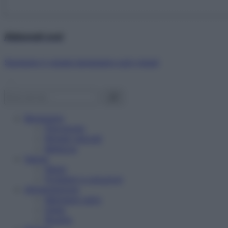
Abbonati ora!
Starbene ti regala benessere ogni mese!
Benessere
Psicologia
Rimedi naturali
Bellezza
Salute
News
Problemi e soluzioni
Alimentazione
Mangiare sano
Diete
Ricette