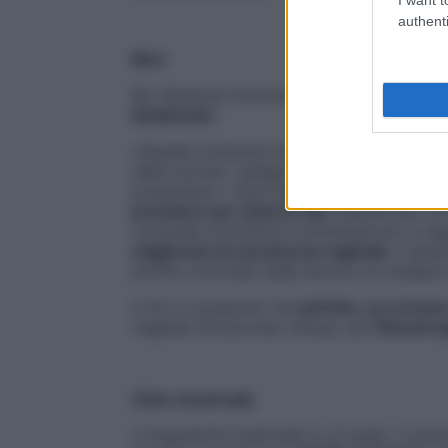
authenti
Bhrt
Bio Identical Hormone Replacement Thera
bioidentici
.
«Queste sostanze mimano esattamente l
della donna», spiega Stefania Piloni. «Gl
presentano i rischi della classica terapia
prendere per tutta la vita
. Indicati per c
ormonale sostitutiva contribuiscono a rego
migliorano la secchezza vaginale
. Il gin
profilo ormonale della donna e la terapia
Il mix è composto da
estriolo, un ormon
vegetali (Dioscorea villosa), più
fitoestro
Ciclo mestruale
L’irregolarità mestruale è, di solito, il 