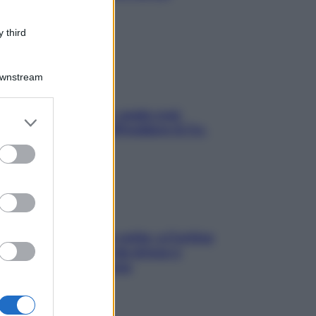
stressarla
 third
Downstream
Aria condizionata: usala così,
er and store
senza rischiare raffreddore & Co.
to grant or
ed purposes
Mindfulness tra le vette: a Cortina
due giorni lontani da stress e
ansia da smartphone