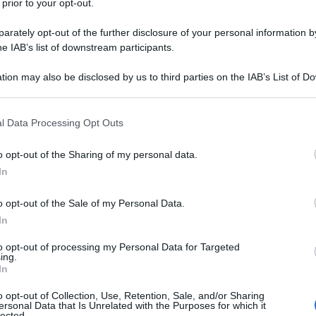
 prior to your opt-out.
rately opt-out of the further disclosure of your personal information by
he IAB’s list of downstream participants.
tion may also be disclosed by us to third parties on the IAB’s List of 
 that may further disclose it to other third parties.
 that this website/app uses one or more Google services and may gath
l Data Processing Opt Outs
including but not limited to your visit or usage behaviour. You may click 
 to Google and its third-party tags to use your data for below specifi
o opt-out of the Sharing of my personal data.
ogle consent section.
In
o opt-out of the Sale of my Personal Data.
In
ti preferite
to opt-out of processing my Personal Data for Targeted
ing.
In
o opt-out of Collection, Use, Retention, Sale, and/or Sharing
ersonal Data that Is Unrelated with the Purposes for which it
lected.