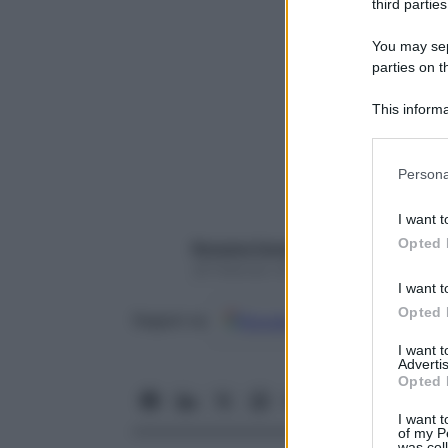
third parties
You may sepa
parties on t
This informa
Participants
Please note
Persona
information 
deny consent
I want t
in below Go
Opted 
Rossana Cavaglieri
28 Febbraio 2018 – Lettura 14 minuti
I want t
Opted 
Google
Discover
Fon
Seguici su
I want 
Advertis
Opted 
I want t
of my P
was col