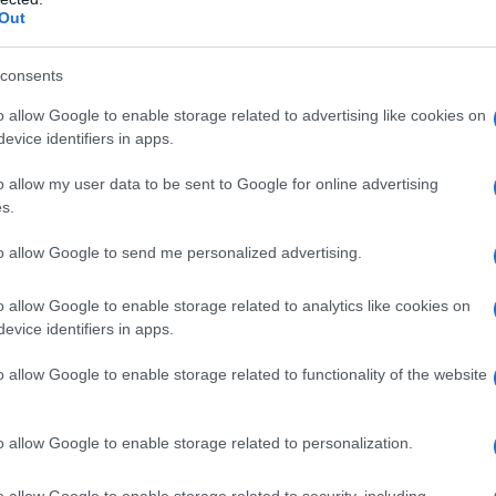
Out
astidio può essere efficacemente contrastato con
consents
o allow Google to enable storage related to advertising like cookies on
terai in piena salute quella che in Cina chiamano
la
evice identifiers in apps.
o allow my user data to be sent to Google for online advertising
s.
to allow Google to send me personalized advertising.
er
prevenire (e alleviare) molti mali della
iaci,
osteoporosi
, ipertensione, persino la
o allow Google to enable storage related to analytics like cookies on
tività fisica, meglio se all’aria aperta per fare
evice identifiers in apps.
Stefania Piloni
.
3-4 volte a settimana
per almeno mezz’ora, aumenta
o allow Google to enable storage related to functionality of the website
ro diabete e ipercolesterolemia», aggiunge
Viviana
la palestra
: il Pilates è ottimo per rafforzare la zona
 Attenzione invece a
non strafare con i pesi
: le donne
o allow Google to enable storage related to personalization.
sforzi possono
innescare infiammazioni e lesioni
alla
o allow Google to enable storage related to security, including