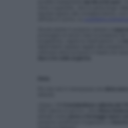
avviene mediamente
dai 48 ai 52 anni
: i 
ritmo e quantità», dice la ginecologa «M
lasciare spazio alla consapevolezza, così 
difficile è il primo, la
cosiddetta premeno
Alcune piante ti possono aiutare a
supera
prolungare di alcuni mesi la presenza del c
progestinici, regola le mestruazioni. La
bo
abbondanti (spesso legate alla presenza d
utilizzare all’occorrenza in tisana (tre ta
due o tre volte al giorno
.
Dieta
Più che mai in menopausa una
dieta sana
disturbi.
«Dopo i 50
il metabolismo rallenta del 1
250 calorie al giorno», dice
Elena Ambro
animali come
carne e formaggi vanno c
possono acidificare l’organismo e
favorir
strada al diabete».