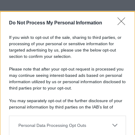
Do Not Process My Personal Information
If you wish to opt-out of the sale, sharing to third parties, or
processing of your personal or sensitive information for
targeted advertising by us, please use the below opt-out
section to confirm your selection.
Please note that after your opt-out request is processed you
may continue seeing interest-based ads based on personal
information utilized by us or personal information disclosed to
third parties prior to your opt-out.
You may separately opt-out of the further disclosure of your
personal information by third parties on the IAB’s list of
downstream participants.
Personal Data Processing Opt Outs
This information may also be disclosed by us to third parties
on the IAB’s List of Downstream Participants that may further