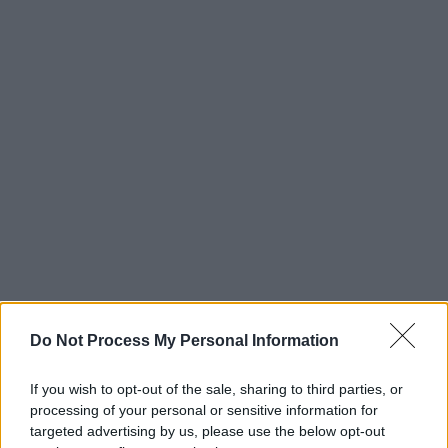
Do Not Process My Personal Information
If you wish to opt-out of the sale, sharing to third parties, or
processing of your personal or sensitive information for
targeted advertising by us, please use the below opt-out