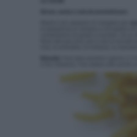
LE CAUSE
Stress, ansia e noia da anestetizzare
Niente è più semplice di mangiare per
sc
la sensazione di riempire e sovrastare ciò 
combinazioni di grassi e zuccheri, ha un ef
fame nervosa sono per lo più le normali emo
noia, la solitudine, la tristezza, la manca
Rimedio:
Puoi bere durante il giorno 2-3 t
e fiori d’arancio. Può essere utile anche u