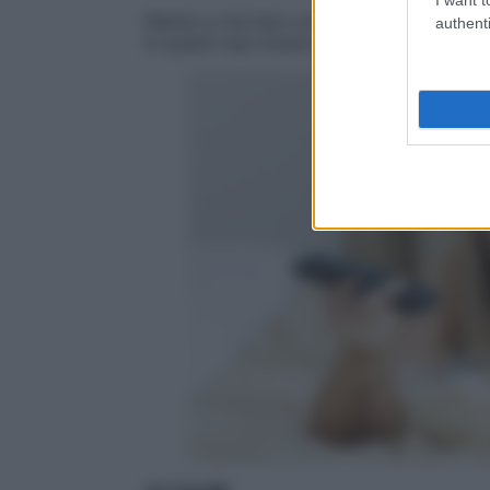
Niente a che fare con disordini alimentari
authenti
In questi casi invece è il nervosismo lo sp