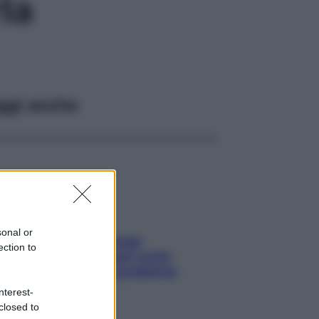
la
ggi anche
sonal or
Capelli spezzati lungo
ection to
l’attaccatura? Scopri come
risolvere l’annoso problema
nterest-
closed to