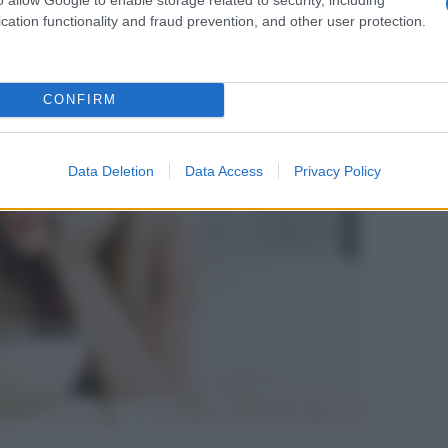
, per i quali ci sono determinate cause psicologiche.
cation functionality and fraud prevention, and other user protection.
rone principale verso il cibo.
CONFIRM
Data Deletion
Data Access
Privacy Policy