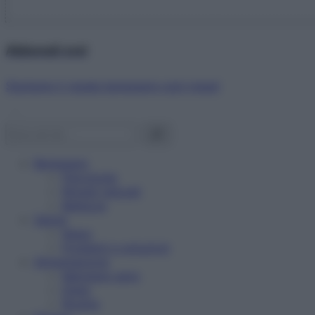
Abbonati ora!
Starbene ti regala benessere ogni mese!
Benessere
Psicologia
Rimedi naturali
Bellezza
Salute
News
Problemi e soluzioni
Alimentazione
Mangiare sano
Diete
Ricette