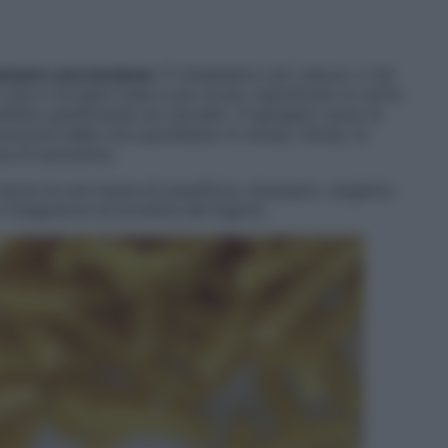
aricare una tensione
. È l’anestetico più veloce: ci dà
che ci fa stare male e per di più, soprattutto in certe
fetto gratificante sul cervello. A spingere verso la
zioni della vita quotidiana: lo stress, l’ansia, la
nza di autostima.
azze di una tisana di passiflora, tarassaco, angelica
n integratore di proteina del fagiolo.