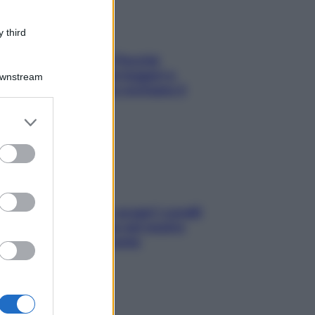
 third
Fame dopo cena? Perché
succede e 6 snack leggeri e
Downstream
appetitosi che non rovinano il
sonno
er and store
to grant or
ed purposes
Non solo Maldive: scopri i coralli
che si nascondono nel nostro
Mediterraneo (e come
proteggerli)