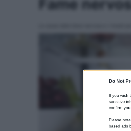
Fame nervosa
Le cause della fame nervosa e i rimedi pe
Do Not Pr
If you wish 
sensitive in
confirm your
Please note
based ads b