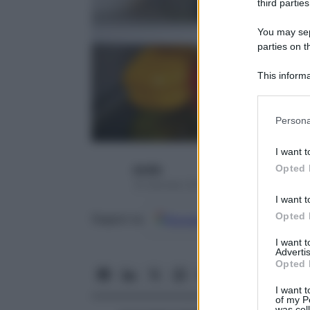
third parties
You may sepa
parties on t
This informa
Participants
Please note
Persona
information 
deny consent
I want t
in below Go
Opted 
alydip
16 Gennaio 2015 – Lettura 3 minuti
I want t
Opted 
Google
Discover
Fon
Seguici su
I want 
Advertis
Opted 
I want t
of my P
was col