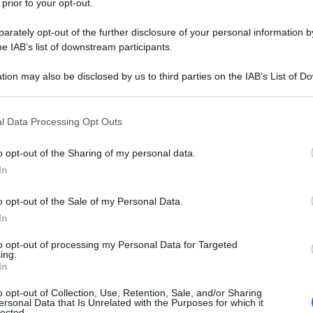
 prior to your opt-out.
rately opt-out of the further disclosure of your personal information by
he IAB’s list of downstream participants.
tion may also be disclosed by us to third parties on the IAB’s List of 
 that may further disclose it to other third parties.
 that this website/app uses one or more Google services and may gath
l Data Processing Opt Outs
including but not limited to your visit or usage behaviour. You may click 
 to Google and its third-party tags to use your data for below specifi
o opt-out of the Sharing of my personal data.
ogle consent section.
In
o opt-out of the Sale of my Personal Data.
In
ti preferite
to opt-out of processing my Personal Data for Targeted
ing.
In
o opt-out of Collection, Use, Retention, Sale, and/or Sharing
ersonal Data that Is Unrelated with the Purposes for which it
lected.