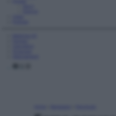
Fitness
Sport
Esercizi
Video
Podcast
Medicina AZ
Farmaci
Calcolatori
Oroscopo
Abbonamenti
Facebook
X
Instagram
Home
»
Benessere
»
Psicologia