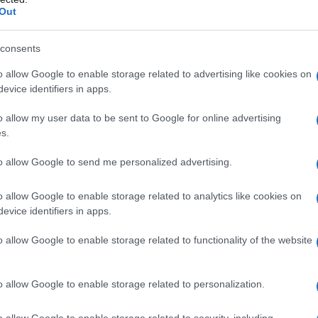
Out
consents
o allow Google to enable storage related to advertising like cookies on
evice identifiers in apps.
o allow my user data to be sent to Google for online advertising
s.
to allow Google to send me personalized advertising.
o allow Google to enable storage related to analytics like cookies on
evice identifiers in apps.
o allow Google to enable storage related to functionality of the website
ti, ti assalgono
attacchi di fame
in cui trangugeresti
o allow Google to enable storage related to personalization.
 uno snack, tra mezz’ora un pacchetto di cracker… È
 per mettere a tacere le proprie emozioni.
o allow Google to enable storage related to security, including