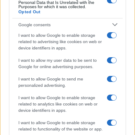
Personal Data that Is Unrelated with the
Purposes for which it was collected.
Opted Out
Google consents
I want to allow Google to enable storage
related to advertising like cookies on web or
device identifiers in apps.
I want to allow my user data to be sent to
Google for online advertising purposes.
I want to allow Google to send me
personalized advertising.
I want to allow Google to enable storage
related to analytics like cookies on web or
device identifiers in apps.
I want to allow Google to enable storage
related to functionality of the website or app.