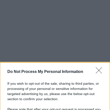
Do Not Process My Personal Information
If you wish to opt-out of the sale, sharing to third parties, or
processing of your personal or sensitive information for
targeted advertising by us, please use the below opt-out
section to confirm your selection.
Please note that after your opt-out request is processed you