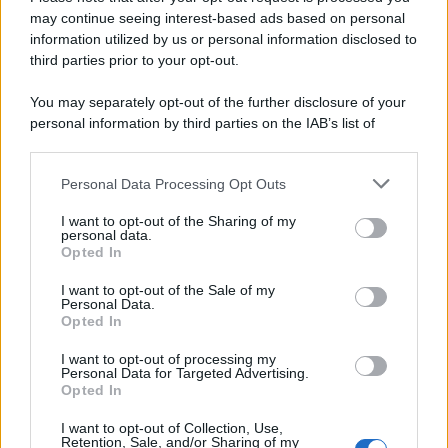
may continue seeing interest-based ads based on personal
information utilized by us or personal information disclosed to
third parties prior to your opt-out.
You may separately opt-out of the further disclosure of your
personal information by third parties on the IAB’s list of
downstream participants.
Personal Data Processing Opt Outs
This information may also be disclosed by us to third parties
on the IAB’s List of Downstream Participants that may further
I want to opt-out of the Sharing of my
disclose it to other third parties.
personal data.
Opted In
Please note that this website/app uses one or more Google
services and may gather and store information including but
I want to opt-out of the Sale of my
Personal Data.
not limited to your visit or usage behaviour. You may click to
Opted In
grant or deny consent to Google and its third-party tags to
use your data for below specified purposes in below Google
I want to opt-out of processing my
consent section.
Personal Data for Targeted Advertising.
Opted In
I want to opt-out of Collection, Use,
Retention, Sale, and/or Sharing of my