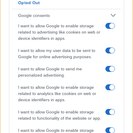
Opted Out
Google consents
I want to allow Google to enable storage
related to advertising like cookies on web or
device identifiers in apps.
I want to allow my user data to be sent to
Google for online advertising purposes.
I want to allow Google to send me
personalized advertising.
I want to allow Google to enable storage
related to analytics like cookies on web or
device identifiers in apps.
I want to allow Google to enable storage
related to functionality of the website or app.
I want to allow Google to enable storage