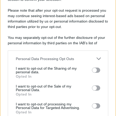
Please note that after your opt-out request is processed you
may continue seeing interest-based ads based on personal
information utilized by us or personal information disclosed to
third parties prior to your opt-out.
You may separately opt-out of the further disclosure of your
personal information by third parties on the IAB’s list of
downstream participants.
Personal Data Processing Opt Outs
This information may also be disclosed by us to third parties
on the IAB’s List of Downstream Participants that may further
I want to opt-out of the Sharing of my
disclose it to other third parties.
personal data.
Opted In
Please note that this website/app uses one or more Google
services and may gather and store information including but
I want to opt-out of the Sale of my
Personal Data.
not limited to your visit or usage behaviour. You may click to
Opted In
grant or deny consent to Google and its third-party tags to
use your data for below specified purposes in below Google
I want to opt-out of processing my
consent section.
Personal Data for Targeted Advertising.
Opted In