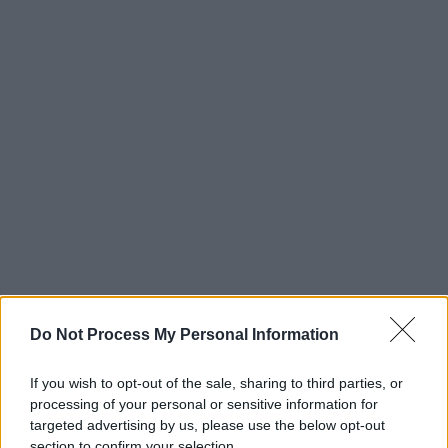
Do Not Process My Personal Information
If you wish to opt-out of the sale, sharing to third parties, or
processing of your personal or sensitive information for
targeted advertising by us, please use the below opt-out
section to confirm your selection.