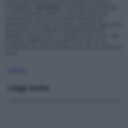
Un’altra pianta dall’importante azione diuretica è
l’ortosiphon o
te di Giava
: in virtù del suo contenuto
in sali di potassio, flavoni e flavonoidi favorisce
l’eliminazione del sodio e quindi l’eliminazione
dell’acqua in eccesso. Per quanto riguarda l’approccio
omeopatico al problema è possibile assumere
Berberis vulgaris 5 CH, 2-3 granuli al dì in tutti i casi
di diuresi insufficiente oppure Thuya 30 CH, un
monodose una volta a settimana in caso di ritenzione
idrica.
DIURESI
Leggi anche