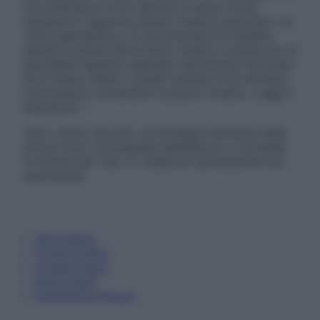
non intendono e non devono in alcun modo
sostituire il rapporto diretto medico-paziente o la
visita specialistica. Si raccomanda di chiedere
sempre il parere del proprio medico curante e/o di
specialisti riguardo qualsiasi indicazione riportata.
Se si hanno dubbi o quesiti sull’uso di un farmaco
è necessario contattare il proprio medico. Leggi il
Disclaimer »
Tutti i diritti riservati. Le immagini utilizzate negli
articoli sono di proprietà dell’editore o concesse
in licenza per l’uso. È vietata la riproduzione non
autorizzata.
Informativa
Privacy Policy
Cookie Policy
Note Legali
Preferenze Privacy