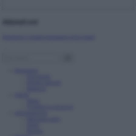
Abbonati ora!
Starbene ti regala benessere ogni mese!
Benessere
Psicologia
Rimedi naturali
Bellezza
Salute
News
Problemi e soluzioni
Alimentazione
Mangiare sano
Diete
Ricette