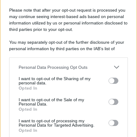
Please note that after your opt-out request is processed you
may continue seeing interest-based ads based on personal
information utilized by us or personal information disclosed to
third parties prior to your opt-out.
You may separately opt-out of the further disclosure of your
personal information by third parties on the IAB’s list of
downstream participants.
Personal Data Processing Opt Outs
This information may also be disclosed by us to third parties
on the IAB’s List of Downstream Participants that may further
I want to opt-out of the Sharing of my
disclose it to other third parties.
personal data.
Opted In
Please note that this website/app uses one or more Google
services and may gather and store information including but
I want to opt-out of the Sale of my
Personal Data.
not limited to your visit or usage behaviour. You may click to
Opted In
grant or deny consent to Google and its third-party tags to
use your data for below specified purposes in below Google
I want to opt-out of processing my
consent section.
Personal Data for Targeted Advertising.
Opted In