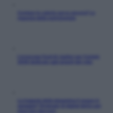
Contare le calorie serve ancora? La
risposta della nutrizionista
L’oroscopo food di Jupiter per l’estate
2026 dedicato agli amanti del cibo
La trappola della dopamina ti segue in
spiaggia? Strategie di digital detox per
staccare davvero