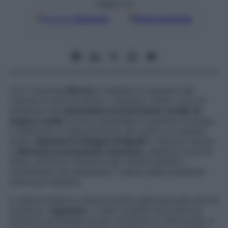
Seguici su
Google
Discover
Fonti preferite
Con il termine
diuresi
si intende un aumento del
volume di urina prodotto: i diuretici, infatti, sono le
sostanze che
aumentano la secrezione renale di
acqua e sodio
ovvero aumentano la perdita di acqua
e inibiscono il riassorbimento del sodio e in questo
modo
riducono il ristagno di liquidi
e riescono anche
a
diminuire la pressione arteriosa
, seppure di pochi
punti, poiché la riduzione del volume ematico
contribuisce ad abbassare il valore della pressione
arteriosa massima.
In natura esistono diverse piante dalla spiccata azione
diuretica: l’
equiseto
o coda cavallina ha un’azione
diuretica attribuibile al suo contenuto in flavonoidi, si