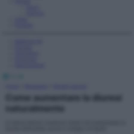
Fitness
Sport
Esercizi
Video
Podcast
Medicina AZ
Farmaci
Calcolatori
Oroscopo
Abbonamenti
Facebook
X
Instagram
Home
»
Benessere
»
Rimedi naturali
Come aumentare la diuresi
naturalmente
In natura esitono numerosi rimedi che aumentando la
diuresi eliminando anche il ristagno di liquidi.