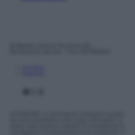
© Belpietro Edizioni Periodiche SRL –
Riproduzione riservata – P.Iva 13673600964
Chi siamo
Pubblicità
Facebook
X
Instagram
ATTENZIONE: Le informazioni contenute in questo
sito sono presentate a solo scopo informativo, in
nessun caso possono costituire la formulazione di
una diagnosi o la prescrizione di un trattamento, e