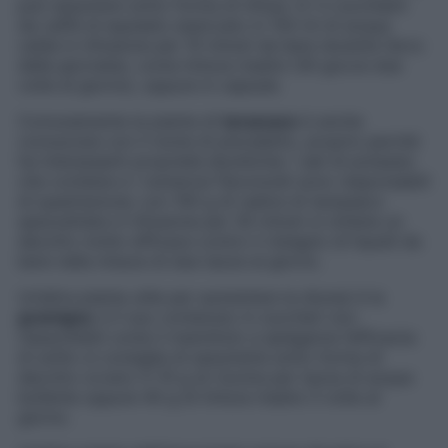
può assumere sotto forma di infuso (2-3 cucchiaini
da caffè di equiseto essiccato in 150 ml di acqua
calda in infusione per 10 minuti da bere durante l’arco
della giornata), come tintura madre (30 gocce due
volte al giorno), oppure in capsule.
Comunemente la pianta di
tarassaco
è anche
conosciuta con il nome di piscialetto, proprio perché
ha interessanti proprietà diuretiche: i sali di potassio
che contiene e i numerosi flavonoidi sono responsabili
di quest’azione; con 100 g di radice di tarassaco
spezzettata in infusione per 30 minuti si ottiene un
decotto molto efficace contro il ristagno di liquidi da
bere nella misura di due tazze al giorno.
Un’altra pianta utile per aumentare la diuresi è la
gramigna
: è il suo contenuto in zuccheri non
riassorbibili come il mannitolo a spiegarne l’efficacia:
di solito si consiglia di assumerla sotto forma di
decotto ovvero 5-10 g di rizoma per tazza di acqua
bollente oppure 40 g di tintura madre 3 volte al
giorno.