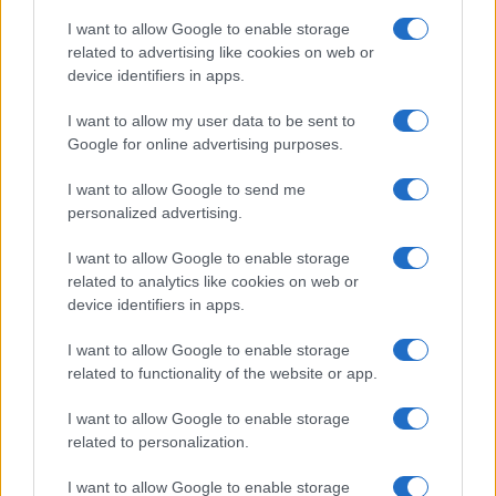
I want to allow Google to enable storage
related to advertising like cookies on web or
device identifiers in apps.
I want to allow my user data to be sent to
Google for online advertising purposes.
I want to allow Google to send me
personalized advertising.
I want to allow Google to enable storage
related to analytics like cookies on web or
device identifiers in apps.
I want to allow Google to enable storage
related to functionality of the website or app.
I want to allow Google to enable storage
related to personalization.
I want to allow Google to enable storage