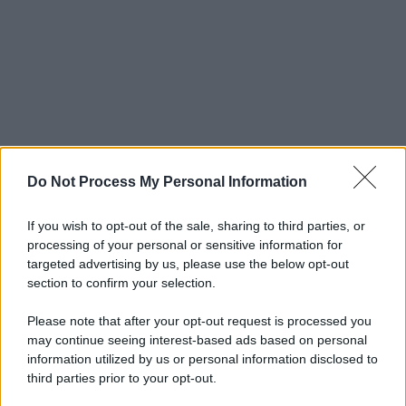
Do Not Process My Personal Information
If you wish to opt-out of the sale, sharing to third parties, or
processing of your personal or sensitive information for
targeted advertising by us, please use the below opt-out
section to confirm your selection.
Please note that after your opt-out request is processed you
may continue seeing interest-based ads based on personal
information utilized by us or personal information disclosed to
third parties prior to your opt-out.