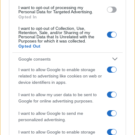
use your data for below specified purposes in below Google
I want to opt-out of processing my
consent section.
Personal Data for Targeted Advertising.
Opted In
I want to opt-out of Collection, Use,
Retention, Sale, and/or Sharing of my
Personal Data that Is Unrelated with the
Purposes for which it was collected.
Opted Out
Google consents
I want to allow Google to enable storage
related to advertising like cookies on web or
device identifiers in apps.
I want to allow my user data to be sent to
Google for online advertising purposes.
I want to allow Google to send me
personalized advertising.
I want to allow Google to enable storage