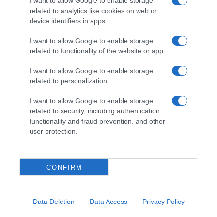
I want to allow Google to enable storage
related to analytics like cookies on web or
device identifiers in apps.
I want to allow Google to enable storage
related to functionality of the website or app.
I want to allow Google to enable storage
related to personalization.
I want to allow Google to enable storage
related to security, including authentication
functionality and fraud prevention, and other
user protection.
CONFIRM
Data Deletion
Data Access
Privacy Policy