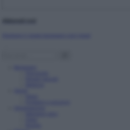
Abbonati ora!
Starbene ti regala benessere ogni mese!
Benessere
Psicologia
Rimedi naturali
Bellezza
Salute
News
Problemi e soluzioni
Alimentazione
Mangiare sano
Diete
Ricette