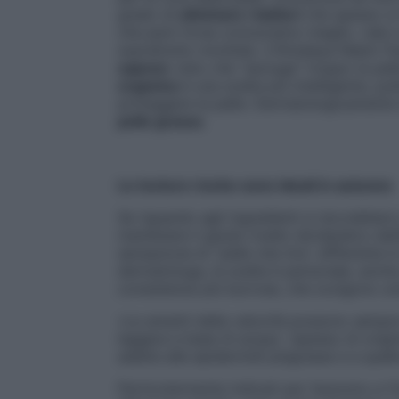
grado di
eliminare i batteri
che spesso si 
che però forse conosciamo meglio, vale a
soprattutto morbida. L’Himalaya Neem F
sapone
visto che “asciuga” troppo la pell
organica
è una scelta più intelligente, puli
proteggere la pelle. Dermatologicamente
pelle grassa
.
Le texture ricche sono ideali in autunno
Se riguardo agli ingredienti si dovrebbero p
mantenere il giusto livello idrolipidico d
sensazione di “pelle che tira”, differente è
dermatologa, la scelta è personale, anche
consistenze più burrose, che svolgono un’
«Le amanti della velocità possono sempre
leggera a base di acqua (spesso di origin
adatte alle epidermidi piùgrasse e a quelle
Particolarmente indicati per l’autunno e l