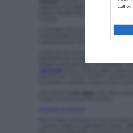
skincare
: è proprio di notte che la pelle 
authenti
settembre dovrebbe esserci quello di atten
pulisce l’epidermide eliminando i depositi
cutanea.
La famiglia dei prodotti per togliere il m
fondamentale tenere conto delle esigenze
tollerate perché composte da ingredienti v
Inoltre alcune sono
nickel tested e prive d
specifiche per la stagione più fredda, as
spiega la dermatologa, che prosegue: «Alc
camomilla
aiuta a lenire la pelle e dona
discorso per l’avena, mentre il carbone ha
più grasse o quando si trascorrono le giorn
Utili anche le
erbe alpine
che, oltre a levi
spiega la dottoressa Belmontesi.
Acquista su Amazon
Non si tratta solamente di una normale 
contiene infatti un ingrediente chiave, il
N
per la cura della pelle, conosciuta da tutt