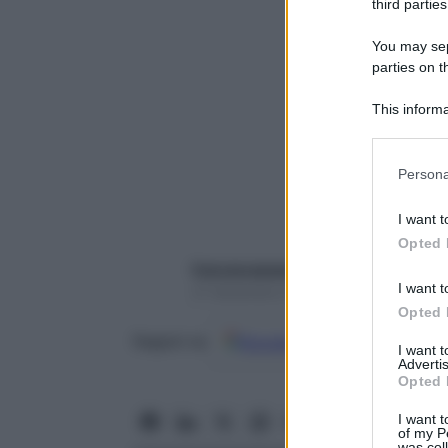
third parties
You may sepa
parties on t
This informa
Participants
Please note
Persona
information 
deny consent
I want t
in below Go
Opted 
francescapapa07
I want t
21 Settembre 2017 – Lettura 7 minuti
Opted 
Google
Discover
Fon
Seguici su
I want 
Advertis
Opted 
I want t
of my P
was col