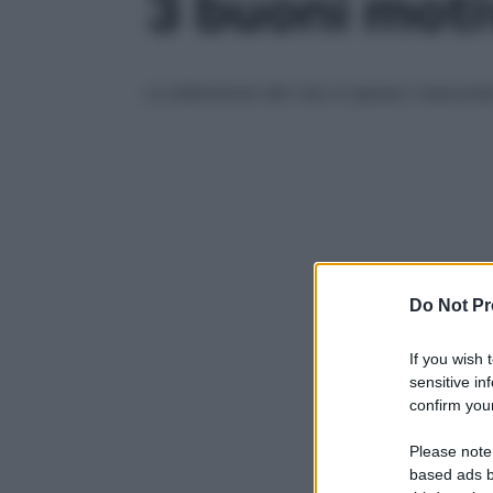
3 buoni moti
La detersione del viso è spesso trascurata
Do Not Pr
If you wish 
sensitive in
confirm your
Please note
based ads b