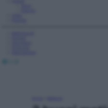
Fitness
Sport
Esercizi
Video
Podcast
Medicina AZ
Farmaci
Calcolatori
Oroscopo
Abbonamenti
Facebook
X
Instagram
Home
»
Bellezza