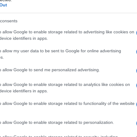
Out
consents
o allow Google to enable storage related to advertising like cookies on
previene la formazione di brufoli e punti neri,
evice identifiers in apps.
ficacia dei trattamenti.
o allow my user data to be sent to Google for online advertising
rascurato della
beauty routine
. Non tanto quella del
era
. Stanchezza, fretta, semplice pigrizia, e si va a
s.
e si paga non solo in termini di macchie sulla federa
tto di
pelle stanca e impura
.
to allow Google to send me personalized advertising.
il
make up
, ma anche la sporcizia (residui di creme,
o allow Google to enable storage related to analytics like cookies on
 corso della giornata. Il loro utilizzo è indispensabile
evice identifiers in apps.
Belmontesi, responsabile anche del portale dedicato
o allow Google to enable storage related to functionality of the website
o allow Google to enable storage related to personalization.
asione perduta per incrementare i risultati dello
o allow Google to enable storage related to security, including