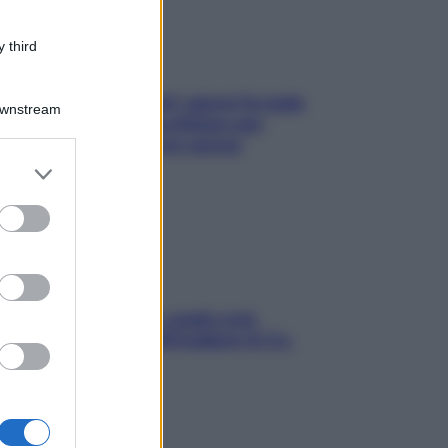
 third
Doccia, lavarsi tutti i giorni fa male
Downstream
alla pelle? I miti da sfatare per
proteggerla davvero senza
stressarla
er and store
to grant or
ed purposes
Aria condizionata: usala così,
senza rischiare raffreddore & Co.