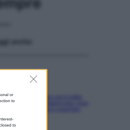
sempre
nefici
ggi anche
sonal or
Perché la pressione con il caldo
ection to
scende e sale all’improvviso: cosa
succede alle donne e cosa fare
subito
nterest-
closed to