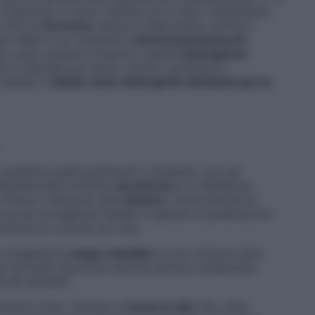
traducono in acne. Insieme ad un altro ingrediente,
 dire la
Curcuma
, lascia la pelle pulita, nutrita e
ace Wash è un cosmetico
senza la presenza di
e e può causare irritazioni: questa
detergenza
ta e delicata per lenire, nutrire, purificare e
 testato è
ideale come detergente idratante per la
referire quelli purificanti e idratanti, così da
ell’epidermide evitando
secchezza
e la fastidiosa
 invece il discorso sulla
texture
: come precisa la
 se per la stagione fredda in genere si preferiscono
azione di coccola sul viso.
 scegliere le
acque micellari
, la loro texture ultra
e termale) favorisce l’azione lenitiva rendendole
 più sensibili.
’inverno sono i baume o
creme in olio
che, oltre