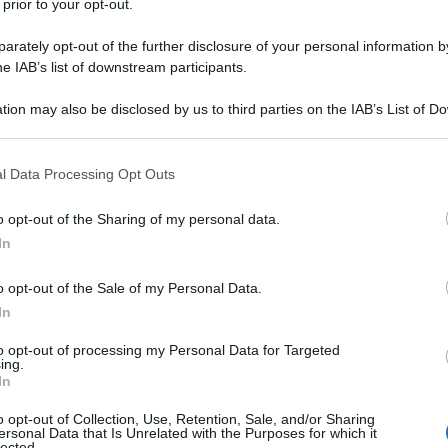
 prior to your opt-out.
rately opt-out of the further disclosure of your personal information by
he IAB’s list of downstream participants.
tion may also be disclosed by us to third parties on the IAB’s List of 
 that may further disclose it to other third parties.
 that this website/app uses one or more Google services and may gath
l Data Processing Opt Outs
including but not limited to your visit or usage behaviour. You may click 
 to Google and its third-party tags to use your data for below specifi
o opt-out of the Sharing of my personal data.
ogle consent section.
In
o opt-out of the Sale of my Personal Data.
In
ti preferite
to opt-out of processing my Personal Data for Targeted
ing.
In
o opt-out of Collection, Use, Retention, Sale, and/or Sharing
ersonal Data that Is Unrelated with the Purposes for which it
lected.