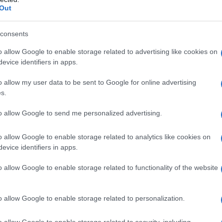
Out
lio delle novità di stagione
in chiave extra light. Ti
ompleto o semplicemente per
conquistare un aspetto
consents
 della tua età e del tuo stile di vita.
o allow Google to enable storage related to advertising like cookies on
evice identifiers in apps.
o allow my user data to be sent to Google for online advertising
s.
to allow Google to send me personalized advertising.
o allow Google to enable storage related to analytics like cookies on
evice identifiers in apps.
o allow Google to enable storage related to functionality of the website
o allow Google to enable storage related to personalization.
o allow Google to enable storage related to security, including