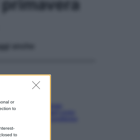
i primavera
ggi anche
sonal or
Capelli spezzati lungo
ection to
l’attaccatura? Scopri come
risolvere l’annoso problema
nterest-
closed to