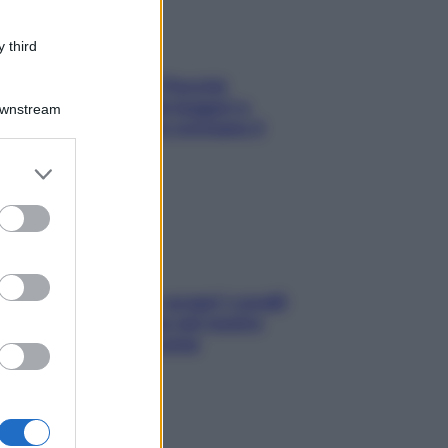
 third
Fame dopo cena? Perché
succede e 6 snack leggeri e
Downstream
appetitosi che non rovinano il
sonno
er and store
to grant or
ed purposes
Non solo Maldive: scopri i coralli
che si nascondono nel nostro
Mediterraneo (e come
proteggerli)