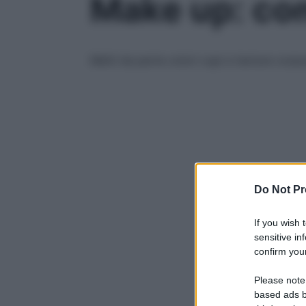
Make up: com
Metti da parte colori cupi e texture corp
Do Not Pr
If you wish 
sensitive in
confirm your
Please note
based ads b