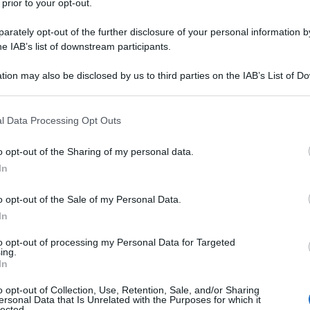
 prior to your opt-out.
rately opt-out of the further disclosure of your personal information by
he IAB’s list of downstream participants.
tion may also be disclosed by us to third parties on the IAB’s List of 
 that may further disclose it to other third parties.
 that this website/app uses one or more Google services and may gath
l Data Processing Opt Outs
ti preferite
including but not limited to your visit or usage behaviour. You may click 
 to Google and its third-party tags to use your data for below specifi
o opt-out of the Sharing of my personal data.
ogle consent section.
In
o opt-out of the Sale of my Personal Data.
In
to opt-out of processing my Personal Data for Targeted
iti richiedono di
adattare il trucco
.
ing.
In
 e le formule coprenti, con la bella stagione
cavalca
o opt-out of Collection, Use, Retention, Sale, and/or Sharing
 più forti del 2018 e, forse, una delle più sentite. La
ersonal Data that Is Unrelated with the Purposes for which it
eddo e grigiore
, porta con sé un
grande desiderio di
lected.