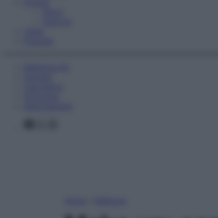
Fitness
Sport
Esercizi
Video
Podcast
Medicina AZ
Farmaci
Calcolatori
Oroscopo
Abbonamenti
Facebook
X
Instagram
Home
»
Bellezza