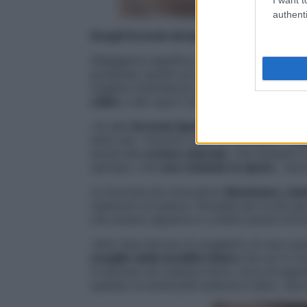
authenti
Scegli formule idratanti
Alleggerire significa in primo luogo scegl
puntando quindi sui
nuovi fondotinta “se
togliere freschezza all’incarnato. Questi 
caldo
e allo sport indoor o outdoor.
«Sì alle
formule liquide o in siero, in goc
stick per i ritocchi o per la borsetta», su
anche alle
creme colorate
, che idratano 
satinato, che
non richiede la cipria
», rac
Le formule più innovative
illuminano, min
resistono al sudore. Pensate per le più gi
che amano apparire in ordine senza trucc
«Non fare l’errore di sceglierlo di una nu
sceglilo della tonalità chiara
che usi in in
in polvere (la classica terra, ricca di pi
quando la luminosità esterna è alta», dice