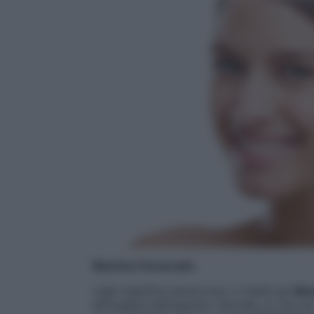
Illumina l’incarnato
Light significa anche luce, e infatti gli
ill
all’insegna dell’aspetto naturale, sì, ma c