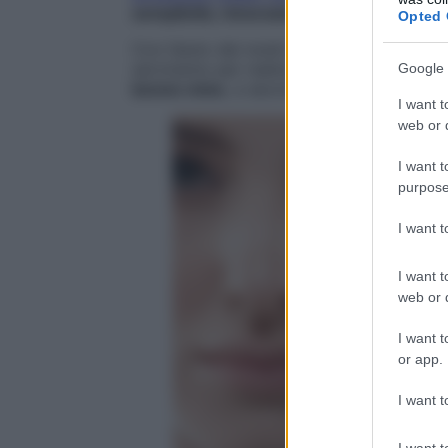
semplicità, rinnovamento, leggerezza
.
Opted 
Con l’aiuto dei nostri esperti prendi
il meg
serviranno per realizzare un make up c
Google 
bonne mine
, a seconda delle tue esigenze,
I want t
web or d
I want t
purpose
I want 
I want t
web or d
I want t
or app.
I want t
I want t