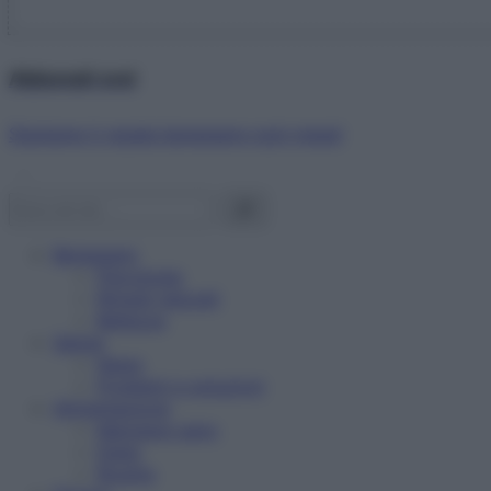
Abbonati ora!
Starbene ti regala benessere ogni mese!
Benessere
Psicologia
Rimedi naturali
Bellezza
Salute
News
Problemi e soluzioni
Alimentazione
Mangiare sano
Diete
Ricette