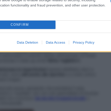
cation functionality and fraud prevention, and other user protection.
iere formule più
ricche di acqua e agenti idratanti
,
CONFIRM
conda pelle”
con pigmenti che uniformano senza
prodotti sono capaci di
resistere perfettamente al
Data Deletion
Data Access
Privacy Policy
ce
, versatili e facili da applicare; riserva i cushion e gli
ggerisce
Alessio Giovannelli
, truccatore. «Largo
e uniformano il colorito dando all’incarnato un finish
comanda il make up artist
Mirko Tagliaferri
.
imizzano le imperfezioni
(grazie all’effetto
blur
) e
ovani, sono
utili anche alle sportive
e a tutte coloro
arsi troppo.
ance più scura, pensando che prenderai il sole,
verno e “scaldalo” poi con una spennellata di bronzer
gmenti oro e bronzo)
via via che ti esponi al sole
o
 Giovannelli.