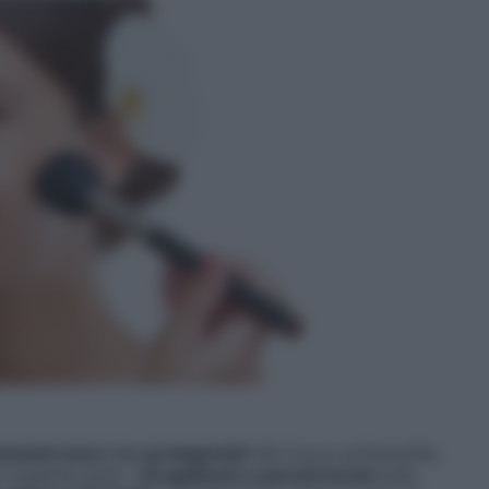
uminanti sono i co-protagonisti
del trucco primaverile,
on qualche aiuto: «
Si applicano a piccoli tocchi
sulle