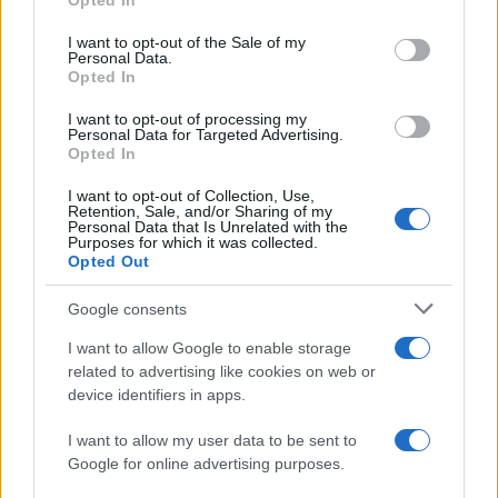
Opted In
Please note that this website/app uses one or more Google
services and may gather and store information including but
I want to opt-out of the Sale of my
Personal Data.
not limited to your visit or usage behaviour. You may click to
Opted In
grant or deny consent to Google and its third-party tags to
use your data for below specified purposes in below Google
I want to opt-out of processing my
consent section.
Personal Data for Targeted Advertising.
Opted In
I want to opt-out of Collection, Use,
Retention, Sale, and/or Sharing of my
Personal Data that Is Unrelated with the
Purposes for which it was collected.
Opted Out
Google consents
I want to allow Google to enable storage
related to advertising like cookies on web or
device identifiers in apps.
I want to allow my user data to be sent to
Google for online advertising purposes.