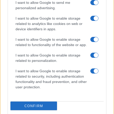
I want to allow Google to send me
personalized advertising.
I want to allow Google to enable storage
related to analytics like cookies on web or
device identifiers in apps.
I want to allow Google to enable storage
related to functionality of the website or app.
I want to allow Google to enable storage
related to personalization.
I want to allow Google to enable storage
related to security, including authentication
functionality and fraud prevention, and other
user protection.
CONFIRM