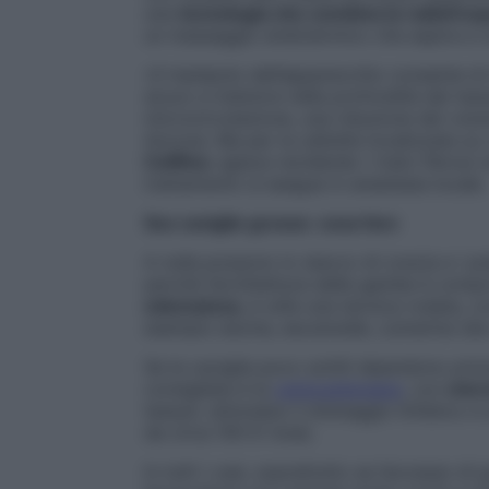
una
tecnologia che combina la radiofreq
un massaggio endotermico che aspira e c
«Il manipolo dell’apparecchio consente di 
sicuro e indolore nella profondità dei te
microcircolazione, una riduzione dei volum
Ancona. Ma per la cellulite localizzata su
Cellfina
: agisce recidendo i tralci fibrosi
trattamento si esegue in anestesia locale.
Sos caviglie grosse: cosa fare
A nulla possono lo stacco di coscia e i po
perché l’architettura delle gambe è comp
edematosa
, è utile una tecnica rodata, 
esempio escina, esculoside, cumarina (da
Se le caviglie poco sottili dipendono pri
consigliata è la
carbossiterapia
, con
micr
tessuti, stimolano il drenaggio linfatico e 
da circa 100 € l’una).
In tutti i casi, soprattutto se l’eccesso di