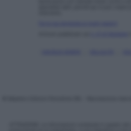
liposcultura con cannule molto corte e sot
specialisti abili, perché qui si può crear
intervento.
Fai la tua domanda ai nostri esperti
Articolo pubblicato sul
n. 21 di Starbene
, 
, 
CAVIGLIE GONFIE
CELLULITE
CO
© Belpietro Edizioni Periodiche SRL – Riproduzione riser
ATTENZIONE: Le informazioni contenute in questo sito 
prescrizione di un trattamento, e non intendono e non 