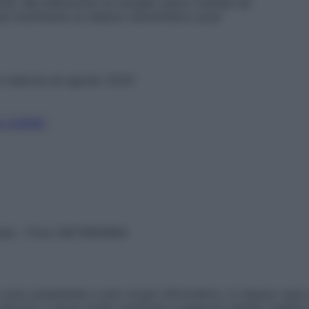
tili. Ma attenzione: le caviglie vanno trattate da
e più facilmente un edema venolinfatico post
in edicola ad agosto 2020
LLAGENE
vata – P.Iva 13673600964
sono presentate a solo scopo informativo, in nessun caso p
devono in alcun modo sostituire il rapporto diretto medico-p