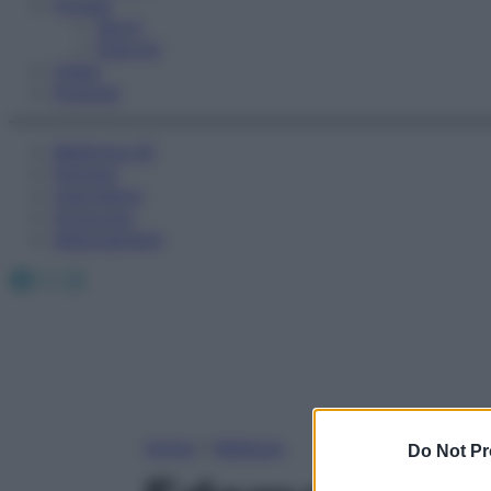
Fitness
Sport
Esercizi
Video
Podcast
Medicina AZ
Farmaci
Calcolatori
Oroscopo
Abbonamenti
Facebook
X
Instagram
Home
»
Bellezza
Do Not Pr