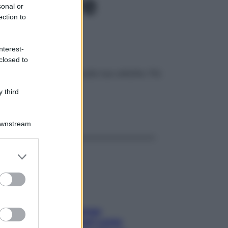
osa fare
sonal or
ection to
nterest-
closed to
nire efficacemente sulla tua cellulite. Più
 third
ggi anche
Downstream
er and store
to grant or
ed purposes
Capelli spezzati lungo
l’attaccatura? Scopri come