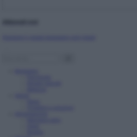
Abbonati ora!
Starbene ti regala benessere ogni mese!
Benessere
Psicologia
Rimedi naturali
Bellezza
Salute
News
Problemi e soluzioni
Alimentazione
Mangiare sano
Diete
Ricette