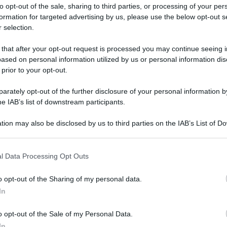
diposa, fibrosa: c
to opt-out of the sale, sharing to third parties, or processing of your per
formation for targeted advertising by us, please use the below opt-out s
lulite
 selection.
 that after your opt-out request is processed you may continue seeing i
ased on personal information utilized by us or personal information dis
 prior to your opt-out.
 bel traguardo in ogni periodo dell’anno. Ecco come interve
ultati
rately opt-out of the further disclosure of your personal information by
he IAB’s list of downstream participants.
Le
tion may also be disclosed by us to third parties on the IAB’s List of 
 that may further disclose it to other third parties.
ti preferite
 that this website/app uses one or more Google services and may gath
l Data Processing Opt Outs
including but not limited to your visit or usage behaviour. You may click 
 to Google and its third-party tags to use your data for below specifi
o opt-out of the Sharing of my personal data.
ogle consent section.
In
tei non li sopporti più, puoi comunque intervenire
o opt-out of the Sale of my Personal Data.
stiva è la cura, migliori saranno i risultati.
In