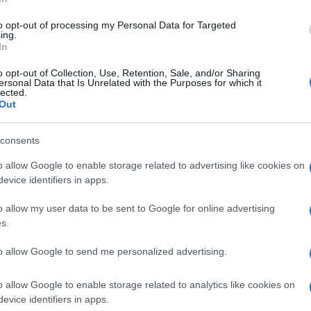
to opt-out of processing my Personal Data for Targeted
ing.
nte. Si presenta con
scarsa tonicità e presenza di
In
lterato è ricco d’acqua. «Per questa cellulite
, come
l’elettroporazione
», spiega
Dvora Ancona
,
o opt-out of Collection, Use, Retention, Sale, and/or Sharing
-rigenerativa Dvora di Milano: «Un apparecchio ad
ersonal Data that Is Unrelated with the Purposes for which it
lected.
mpulso elettrico che apre i “canali acquosi”
Out
ttiva alle molecole drenanti, lipolitiche e tonificanti
e, che penetrano più facilmente e più in profondità
ssuti», spiega Ancona.
consents
Ma funzionano bene anche i trattamenti a base di onde
o allow Google to enable storage related to advertising like cookies on
no speciale e potente massaggio meccanico eseguito
evice identifiers in apps.
i sfere di gel di silicone rotanti, che viene fatto
ttivano il microcircolo venoso e linfatico ma anche la
o allow my user data to be sent to Google for online advertising
lo adiposo e la linfa stagnante e tonificando la pelle
s.
to allow Google to send me personalized advertising.
sa
 associata al
sovrappeso
, anche lieve, e che si
o allow Google to enable storage related to analytics like cookies on
” su cosce, glutei, ginocchia, addome, fianchi. Per
evice identifiers in apps.
 de cheval
, è indicata la
criolipolisi
: un freddo