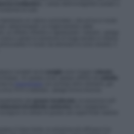
uenza multipolare
, i campi elettromagnetici pulsati e
omprime la cute.
distribuire un calore controllato, che arriva in modo
ssuti, determinando un miglioramento della
i, un effetto liftante e rigenerando i tessuti», spiega
 cosce e glutei la soluzione di lunga durata si chiama
 sottocutanei in modo da eliminare le zone retratte. Il
lpacci scolpiti se le
caviglie
sono troppo
robuste
,
romessa. «In questa zona, spesso afflitta da
cellulite
come la
mesoterapia
con principi attivi drenanti, per
 circa 70 € a seduta)», spiega Dvora Ancona.
ncipalmente dal
grasso
localizzato
, la soluzione soft
oiniezioni di anidride carbonica
che ossigenano i
sciolgono le cellule di grasso più superficiali (sedute
 grasso è importante, la soluzione più efficace è la