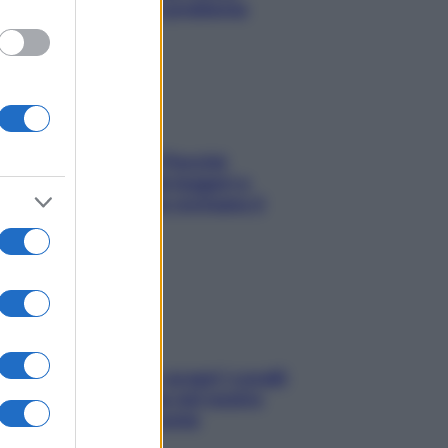
risolvere l’annoso problema
Fame dopo cena? Perché
succede e 6 snack leggeri e
appetitosi che non rovinano il
sonno
Non solo Maldive: scopri i coralli
che si nascondono nel nostro
Mediterraneo (e come
proteggerli)