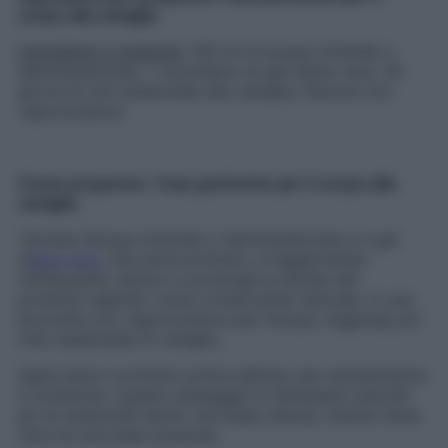
corpo alla vaniglia
Ingredienti e materiali
: 100 ml di acqua minerale o
demineralizzata, 1 cucchiaino di gel d’aloe vera, 30
gocce di olio essenziale alla vaniglia, flacone con
vaporizzatore
Come preparare l’eau parfumée per il corpo alla
vaniglia
Travasa l’acqua minerale o demineralizzata e il gel
d’
aloe vera
, che dona profumo, è leggermente
rinfrescante, lenitivo e prolunga la durata del
prodotto agendo come conservante naturale, in una
boccetta con vaporizzatore per l’acqua. Aggiungi poi
l’olio essenziale di vaniglia.
Agita bene il profumo prima dell’uso per emulsionarne
il contenuto: questo passaggio è necessario perché
gli oli essenziali hanno una base oleosa, mentre l’aloe
vera ha una base acquosa.