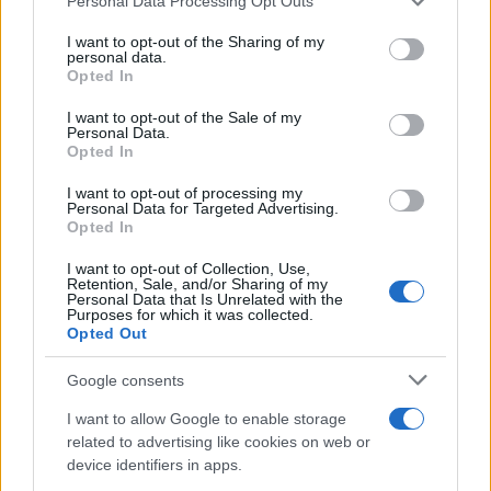
Personal Data Processing Opt Outs
This information may also be disclosed by us to third parties
on the IAB’s List of Downstream Participants that may further
I want to opt-out of the Sharing of my
disclose it to other third parties.
personal data.
Opted In
Please note that this website/app uses one or more Google
services and may gather and store information including but
I want to opt-out of the Sale of my
Personal Data.
not limited to your visit or usage behaviour. You may click to
Opted In
grant or deny consent to Google and its third-party tags to
use your data for below specified purposes in below Google
I want to opt-out of processing my
consent section.
Personal Data for Targeted Advertising.
Opted In
I want to opt-out of Collection, Use,
Retention, Sale, and/or Sharing of my
Personal Data that Is Unrelated with the
Purposes for which it was collected.
Opted Out
Google consents
I want to allow Google to enable storage
related to advertising like cookies on web or
device identifiers in apps.