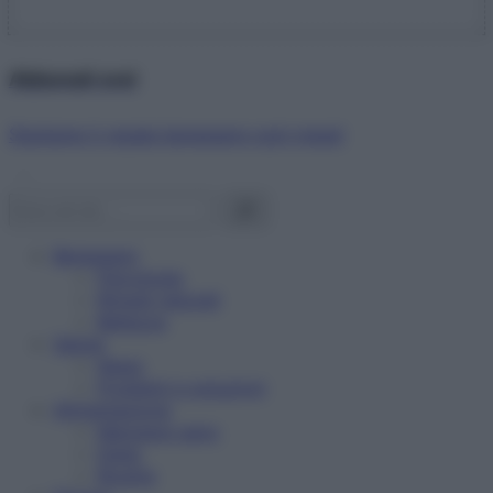
Abbonati ora!
Starbene ti regala benessere ogni mese!
Benessere
Psicologia
Rimedi naturali
Bellezza
Salute
News
Problemi e soluzioni
Alimentazione
Mangiare sano
Diete
Ricette