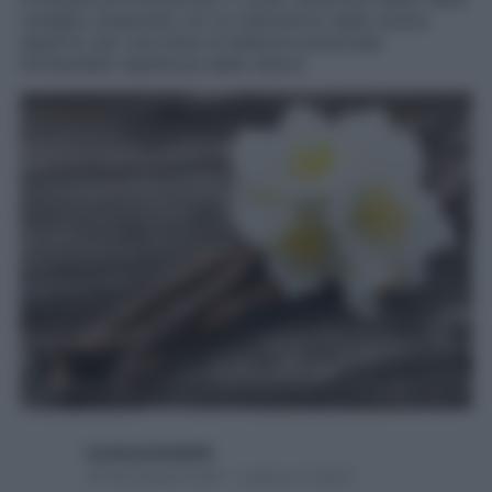
vaniglia, preparata con le indicazioni della nostra
esperta, per una linea di bellezza personale
homemade rispettosa della natura
Lorenza Guidotti
26 Novembre 2021 – Lettura 2 minuti