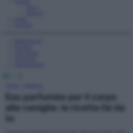
Fitness
Sport
Esercizi
Video
Podcast
Medicina AZ
Farmaci
Calcolatori
Oroscopo
Abbonamenti
Facebook
X
Instagram
Home
»
Bellezza
Eau parfumée per il corpo
alla vaniglia: la ricetta fai da
te
Un’acqua profumata per il corpo all’aroma caldo della