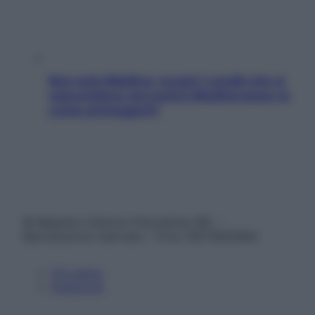
Non solo Maldive: scopri i coralli che si
nascondono nel nostro Mediterraneo (e
come proteggerli)
© Belpietro Edizioni Periodiche SRL –
Riproduzione riservata – P.Iva 13673600964
Chi siamo
Pubblicità