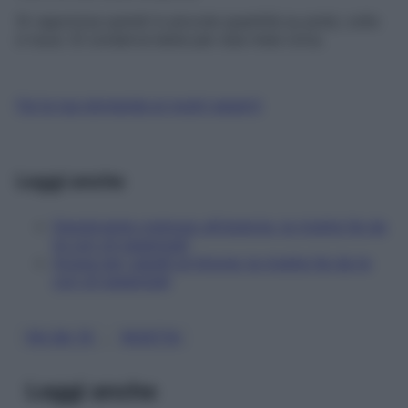
Si vaporizza quindi in piccole quantità su polsi, collo
e nuca. Si conserva bene per due mesi circa.
Fai la tua domanda ai nostri esperti
Leggi anche
Deodorante cremoso all'arancia, la ricetta fai da
te con oli essenziali
Acqua per capelli al limone: la ricetta fai da te
con oli essenziali
, 
FAI DA TE
RICETTA
Leggi anche