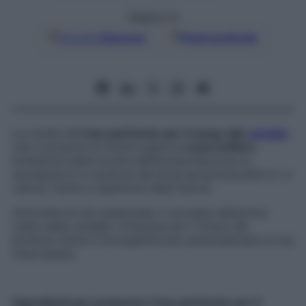
Seguici su
Google
Discover
Fonti preferite
La ricetta dell’
eau parfumée per il corpo alla
vaniglia
che ti propone la nostra esperta
Lucia Cuffaro
,
fondatrice della scuola dell’Autoproduzione su
ecosapere.it e curatrice del blog auroproduciamo.it, è
veloce, facile e rispettose della natura.
Arricchita di olio essenziale, ti avvolge nell’aroma
caldo della vaniglia. Un’acqua per il corpo dal
profumo dolce e accogliente per personalizzare la tua
linea beauty.
Ingredienti per preparare l’eau parfumée per il