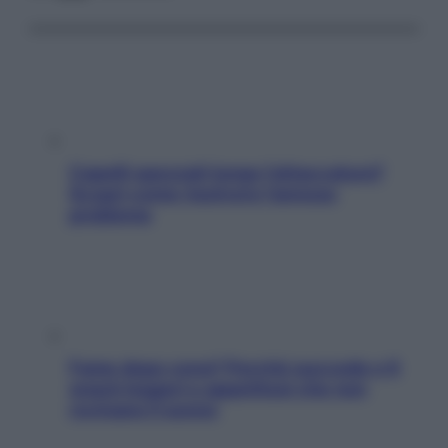
Capelli spezzati lungo l’attaccatura?
Scopri come risolvere l’annoso
problema
Fame dopo cena? Perché succede e 6
snack leggeri e appetitosi che non
rovinano il sonno