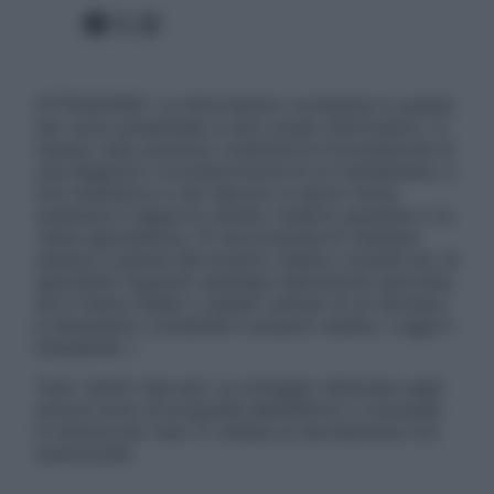
Facebook
X
Instagram
ATTENZIONE: Le informazioni contenute in questo
sito sono presentate a solo scopo informativo, in
nessun caso possono costituire la formulazione di
una diagnosi o la prescrizione di un trattamento, e
non intendono e non devono in alcun modo
sostituire il rapporto diretto medico-paziente o la
visita specialistica. Si raccomanda di chiedere
sempre il parere del proprio medico curante e/o di
specialisti riguardo qualsiasi indicazione riportata.
Se si hanno dubbi o quesiti sull’uso di un farmaco
è necessario contattare il proprio medico. Leggi il
Disclaimer »
Tutti i diritti riservati. Le immagini utilizzate negli
articoli sono di proprietà dell’editore o concesse
in licenza per l’uso. È vietata la riproduzione non
autorizzata.