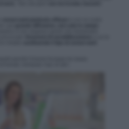
al seno
. Tesi che però
non ha trovato riscontri
o
conservanti piuttosto efficaci
e con un costo
uto una
grande diffusione, non solo in campo
eutico e non stupisce quindi che l’aumentato
ia provocato
fenomeni di sensibilizzazione
a cui le
re rimedio
sostituendo il tipo di conservanti
nquilli perché l’Unione Europea ha messo
criminati, limitando l’uso di altri.