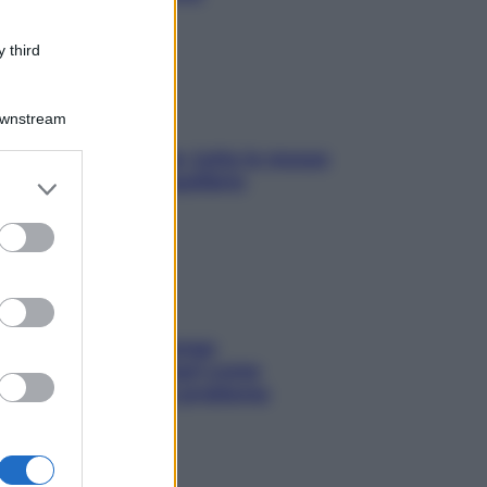
 third
Downstream
SOS pelle irritabile: tutte le mosse
per riportarla in equilibrio
er and store
to grant or
ed purposes
Capelli spezzati lungo
l’attaccatura? Scopri come
risolvere l’annoso problema