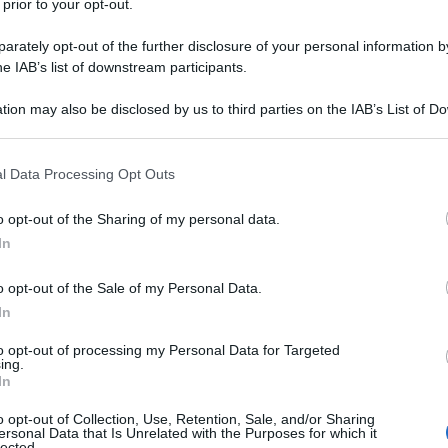
 prior to your opt-out.
rately opt-out of the further disclosure of your personal information by
he IAB’s list of downstream participants.
tion may also be disclosed by us to third parties on the IAB’s List of 
 that may further disclose it to other third parties.
 that this website/app uses one or more Google services and may gath
l Data Processing Opt Outs
including but not limited to your visit or usage behaviour. You may click 
 to Google and its third-party tags to use your data for below specifi
o opt-out of the Sharing of my personal data.
ogle consent section.
ti preferite
In
o opt-out of the Sale of my Personal Data.
In
to opt-out of processing my Personal Data for Targeted
ing.
In
o opt-out of Collection, Use, Retention, Sale, and/or Sharing
più
. Da quando il mondo del beauty ha sposato il
ersonal Data that Is Unrelated with the Purposes for which it
a via moltiplicati i prodotti che hanno bandito dalle
lected.