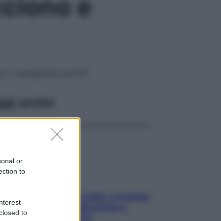
cciono e
ze: ti spieghiamo perché
ggi anche
sonal or
ection to
Mindfulness tra le vette: a Cortina
nterest-
due giorni lontani da stress e
closed to
ansia da smartphone