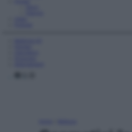
Fitness
Sport
Esercizi
Video
Podcast
Medicina AZ
Farmaci
Calcolatori
Oroscopo
Abbonamenti
Facebook
X
Instagram
Home
»
Bellezza