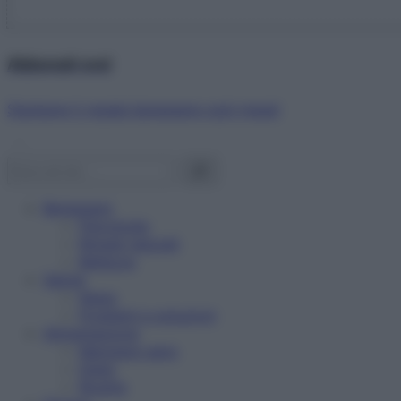
Abbonati ora!
Starbene ti regala benessere ogni mese!
Benessere
Psicologia
Rimedi naturali
Bellezza
Salute
News
Problemi e soluzioni
Alimentazione
Mangiare sano
Diete
Ricette