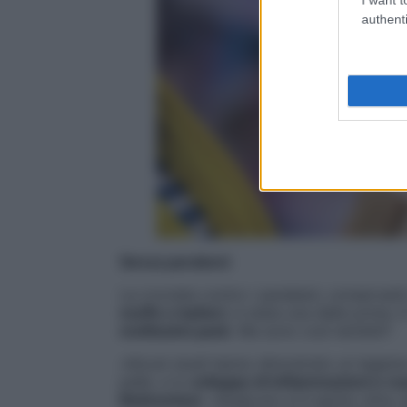
authenti
Senza parabeni
La crociata contro i parabeni, conservan
muffe e batteri
, è stata una delle prime. 
moltissimi pack
. Ma sono così temibili?
«Alcuni studi hanno dimostrato un legame
pelle, e lo
sviluppo di infiammazioni e rea
Belmontesi
. «Qualcuno si è spinto oltre,