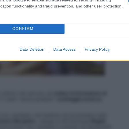
cation functionality and fraud prevention, and other user protection.
CONFIRM
Data Deletion
Data Access
Privacy Policy
ti chimici che servono ad
evitare la formazione di
E il claim “senza parabeni”
occhieggia ormai su
 tra i parabeni, che tendono ad accumularsi sulla
zioni allergiche
», spiega la dermatologa
Magda
 ipotizzando che i parabeni contenuti nei deodoranti