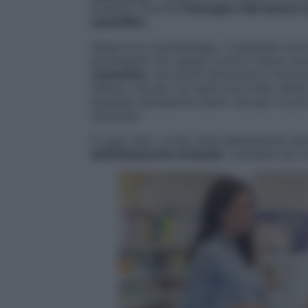
possano favorire
l’insorgere del tumore 
scientifici
».
Osserva la cosmetologa: «I parabeni son
accettabile. Per questo motivo hanno av
cosmetico
, ma anche alimentare e farmac
utilizzo, sia per via topica sia orale, abb
aziende cosmetiche hanno cercato di por
utilizzati».
In ogni caso, si può stare abbastanza tra
definitivamente al bando
i parabeni più in