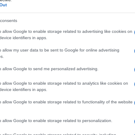
i
,
coloranti
, alcol, profumi
e molto altro ancora.
Out
roblemi di allergie o
pelle delicata
: anche chi non
consents
ce cosmetici “free” perché danno l’idea di rispettare
pelle
e di non contenere sostanze potenzialmente
o allow Google to enable storage related to advertising like cookies on
evice identifiers in apps.
troppi ingredienti
, sono da preferire a quelle più
o allow my user data to be sent to Google for online advertising
nti, più c’è il rischio che si sviluppino reazioni
s.
dienti meno “buoni”
, cioè poco dermoaffini e con un
Giulia Penazzi
, farmacista e cosmetologa, autrice del
. «Non bisogna però dimenticare che molto
dipende
to allow Google to send me personalized advertising.
ioni
: alcune sostanze possono essere dannose ad alti
lle percentuali consentite dalla legge».
o allow Google to enable storage related to analytics like cookies on
evice identifiers in apps.
na
mini guida dei principali ingredienti messi
o allow Google to enable storage related to functionality of the website
o allow Google to enable storage related to personalization.
o allow Google to enable storage related to security, including