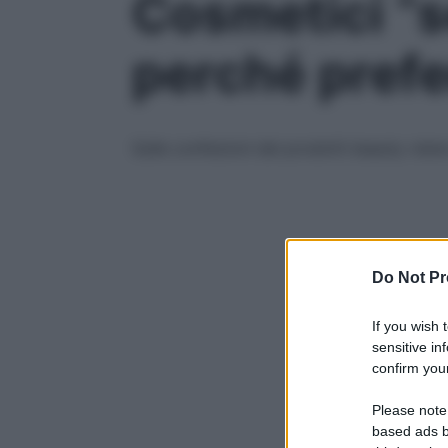
Cosmetici “s
perché prefer
Sulle confezioni dei prodotti beauty vien
Do Not Pr
If you wish 
sensitive in
confirm your
Please note
based ads b