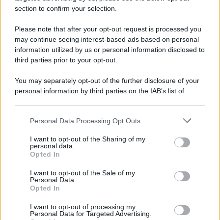
section to confirm your selection.
Please note that after your opt-out request is processed you
may continue seeing interest-based ads based on personal
information utilized by us or personal information disclosed to
third parties prior to your opt-out.
You may separately opt-out of the further disclosure of your
personal information by third parties on the IAB’s list of
downstream participants.
Personal Data Processing Opt Outs
This information may also be disclosed by us to third parties
on the IAB’s List of Downstream Participants that may further
I want to opt-out of the Sharing of my
disclose it to other third parties.
personal data.
Opted In
Please note that this website/app uses one or more Google
services and may gather and store information including but
I want to opt-out of the Sale of my
Personal Data.
not limited to your visit or usage behaviour. You may click to
Opted In
grant or deny consent to Google and its third-party tags to
use your data for below specified purposes in below Google
I want to opt-out of processing my
consent section.
Personal Data for Targeted Advertising.