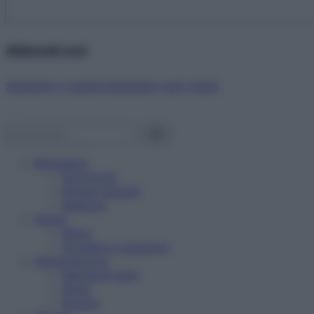
Abbonati ora!
Starbene ti regala benessere ogni mese!
Benessere
Psicologia
Rimedi naturali
Bellezza
Salute
News
Problemi e soluzioni
Alimentazione
Mangiare sano
Diete
Ricette