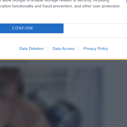
cation functionality and fraud prevention, and other user protection.
CONFIRM
 pettini sono fondamentali per la cura dei propri
Data Deletion
Data Access
Privacy Policy
 quelle migliori, non solo perchè fanno un ottimo
lli dai danni.