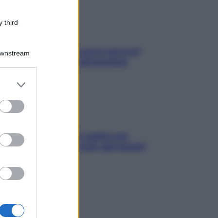
 third
Contare le calorie serve ancora?
Downstream
La risposta della nutrizionista
er and store
to grant or
ed purposes
L’oroscopo food di Jupiter per
l’estate 2026 dedicato agli amanti
del cibo