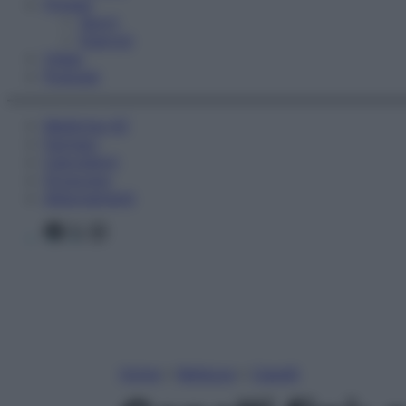
Fitness
Sport
Esercizi
Video
Podcast
Medicina AZ
Farmaci
Calcolatori
Oroscopo
Abbonamenti
Facebook
X
Instagram
Home
»
Bellezza
»
Capelli