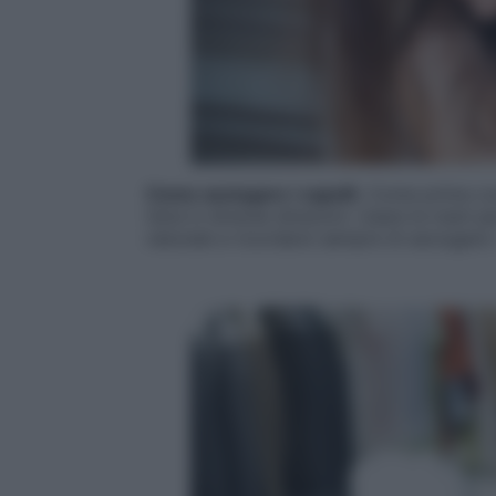
Come asciugare i capelli.
Come prima cosa
l’aria in diverse direzioni. Usare le mani 
naturale e ricordarsi sempre di asciugare 