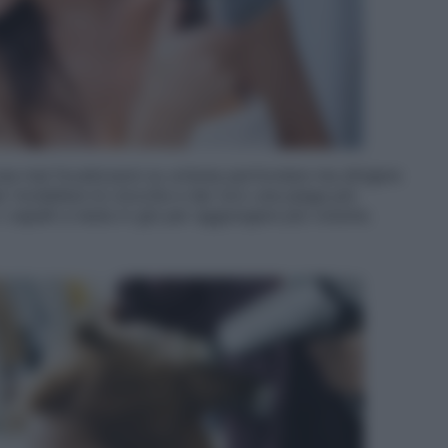
 mai focalizzarsi su un’area particolare ma dirigere
per modellare le ciocche e dar loro una piega più
i capelli a testa in giù per aggiungere più volume.