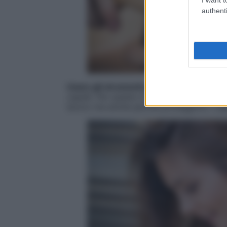
authenti
Usare gli strumenti giusti.
Le spazzole e i
capelli. Per questo è importante scegliere
lavoro ma anche perchè proteggono i cape