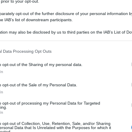
 prior to your opt-out.
rately opt-out of the further disclosure of your personal information by
he IAB’s list of downstream participants.
tion may also be disclosed by us to third parties on the IAB’s List of 
 that may further disclose it to other third parties.
 that this website/app uses one or more Google services and may gath
l Data Processing Opt Outs
including but not limited to your visit or usage behaviour. You may click 
 to Google and its third-party tags to use your data for below specifi
o opt-out of the Sharing of my personal data.
ogle consent section.
In
ti preferite
o opt-out of the Sale of my Personal Data.
In
to opt-out of processing my Personal Data for Targeted
ing.
In
o opt-out of Collection, Use, Retention, Sale, and/or Sharing
chioma folta composta da tantissimi capelli spessi e
ersonal Data that Is Unrelated with the Purposes for which it
cimento. Purtroppo però, non tutte hanno la fortuna
lected.