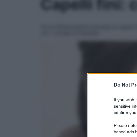
Capelli fini:
Tra le differentissime tipologie di capell
con i consigli di Starbene
Do Not Pr
If you wish 
sensitive in
confirm your
Please note
based ads b