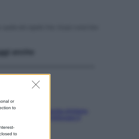
: quella del capello fine. Scopri come fare
ggi anche
sonal or
ection to
In menopausa il rischio d’infarto
aumenta: è ora di rinforzare il
cuore
nterest-
closed to