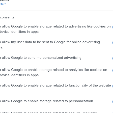
Out
i che esistono al mondo ce n’è una davvero ostica da
consents
ottilissime, quasi come spaghettini, che difficilmente
tentativi di metterle in piega, che falliscono
o allow Google to enable storage related to advertising like cookies on
sto non significa che bisogna gettare la spugna,
evice identifiers in apps.
e cura. Esistono dei piccoli segreti che
li fini di ‘nasconderli’ per creare un po’ di massa
o allow my user data to be sent to Google for online advertising
s.
to allow Google to send me personalized advertising.
o allow Google to enable storage related to analytics like cookies on
evice identifiers in apps.
o allow Google to enable storage related to functionality of the website
o allow Google to enable storage related to personalization.
o allow Google to enable storage related to security, including