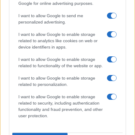
Google for online advertising purposes.
I want to allow Google to send me
personalized advertising.
I want to allow Google to enable storage
related to analytics like cookies on web or
device identifiers in apps.
I want to allow Google to enable storage
related to functionality of the website or app.
I want to allow Google to enable storage
related to personalization.
I want to allow Google to enable storage
related to security, including authentication
functionality and fraud prevention, and other
user protection.