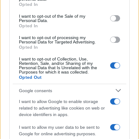
Opted In
Please note that this website/app uses one or more Google
services and may gather and store information including but
I want to opt-out of the Sale of my
Personal Data.
not limited to your visit or usage behaviour. You may click to
Opted In
grant or deny consent to Google and its third-party tags to
use your data for below specified purposes in below Google
I want to opt-out of processing my
consent section.
Personal Data for Targeted Advertising.
Opted In
I want to opt-out of Collection, Use,
Retention, Sale, and/or Sharing of my
Personal Data that Is Unrelated with the
Purposes for which it was collected.
Opted Out
Google consents
I want to allow Google to enable storage
related to advertising like cookies on web or
device identifiers in apps.
I want to allow my user data to be sent to
Google for online advertising purposes.