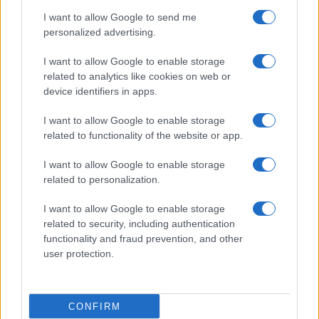
I want to allow Google to send me
personalized advertising.
I want to allow Google to enable storage
related to analytics like cookies on web or
device identifiers in apps.
I want to allow Google to enable storage
related to functionality of the website or app.
I want to allow Google to enable storage
related to personalization.
I want to allow Google to enable storage
related to security, including authentication
functionality and fraud prevention, and other
user protection.
CONFIRM