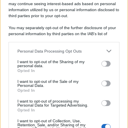
may continue seeing interest-based ads based on personal
information utilized by us or personal information disclosed to
third parties prior to your opt-out.
You may separately opt-out of the further disclosure of your
personal information by third parties on the IAB’s list of
downstream participants.
Personal Data Processing Opt Outs
This information may also be disclosed by us to third parties
on the IAB’s List of Downstream Participants that may further
I want to opt-out of the Sharing of my
disclose it to other third parties.
personal data.
Opted In
Please note that this website/app uses one or more Google
services and may gather and store information including but
I want to opt-out of the Sale of my
Personal Data.
not limited to your visit or usage behaviour. You may click to
Opted In
grant or deny consent to Google and its third-party tags to
use your data for below specified purposes in below Google
I want to opt-out of processing my
consent section.
Personal Data for Targeted Advertising.
Opted In
I want to opt-out of Collection, Use,
Retention, Sale, and/or Sharing of my