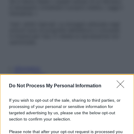
Se si hanno dubbi o quesiti sull’uso di un farmaco
è necessario contattare il proprio medico. Leggi il
Disclaimer »
Tutti i diritti riservati. Le immagini utilizzate negli
articoli sono di proprietà dell’editore o concesse
in licenza per l’uso. È vietata la riproduzione non
autorizzata.
Informativa
Privacy Policy
Cookie Policy
Do Not Process My Personal Information
Note Legali
Preferenze Privacy
If you wish to opt-out of the sale, sharing to third parties, or
processing of your personal or sensitive information for
targeted advertising by us, please use the below opt-out
section to confirm your selection.
Please note that after your opt-out request is processed you