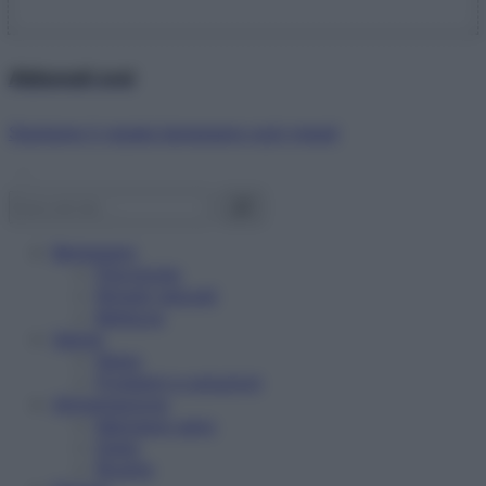
Abbonati ora!
Starbene ti regala benessere ogni mese!
Benessere
Psicologia
Rimedi naturali
Bellezza
Salute
News
Problemi e soluzioni
Alimentazione
Mangiare sano
Diete
Ricette