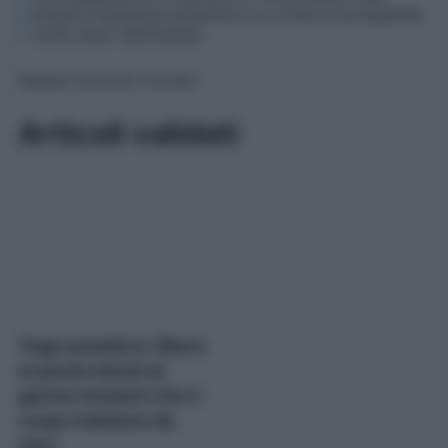
propria frequenza autentica e a vivere la prosperità
come stato dell'essere.
Nessun articolo trovato
Articoli validati
Yoga somatico: libera
in pochi minuti al
giorno tensioni che il
corpo trattiene da
anni