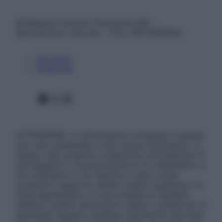
© Belpietro Edizioni Periodiche SRL –
Riproduzione riservata – P.Iva 13673600964
Chi siamo
Pubblicità
Facebook
X
Instagram
ATTENZIONE: Le informazioni contenute in questo
sito sono presentate a solo scopo informativo, in
nessun caso possono costituire la formulazione di
una diagnosi o la prescrizione di un trattamento, e
non intendono e non devono in alcun modo
sostituire il rapporto diretto medico-paziente o la
visita specialistica. Si raccomanda di chiedere
sempre il parere del proprio medico curante e/o di
specialisti riguardo qualsiasi indicazione riportata.