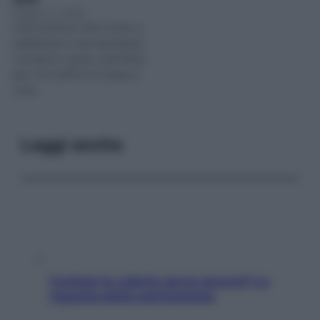
Giugno 3, 2026
Una pratica che invita a
rallentare e ad ascoltare
il proprio corpo, perfetta
per chi soffre di ansia e
vive…
Leggi anche
Contare le calorie serve ancora? La
risposta della nutrizionista