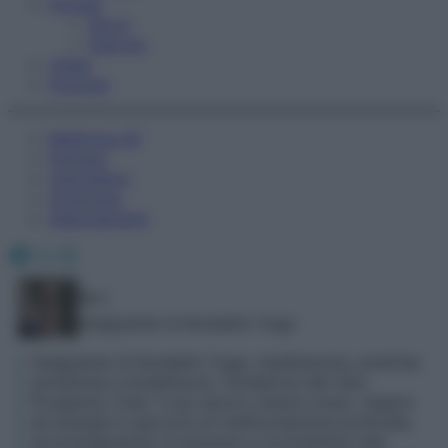
Fitness
Sport
Esercizi
Video
Podcast
Medicina AZ
Farmaci
Calcolatori
Oroscopo
Abbonamenti
Facebook
X
Instagram
Rirri
Insegnante di Kundalini Yoga
Insegnante di Kundalini Yoga, meditazione, pratiche
somatiche e breathwork, fondatrice del Very
Prosperity Club. Il suo lavoro unisce corpo, respiro
ed energia in percorsi di trasformazione profonda,
accompagnando le persone a riconnettersi alla