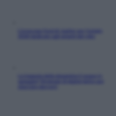
L’oroscopo food di Jupiter per l’estate
2026 dedicato agli amanti del cibo
La trappola della dopamina ti segue in
spiaggia? Strategie di digital detox per
staccare davvero