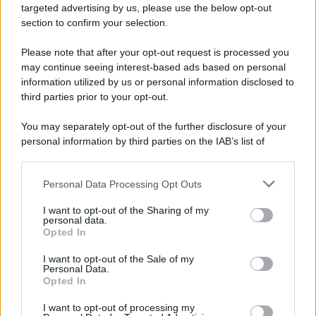
targeted advertising by us, please use the below opt-out
section to confirm your selection.
Please note that after your opt-out request is processed you
may continue seeing interest-based ads based on personal
information utilized by us or personal information disclosed to
third parties prior to your opt-out.
You may separately opt-out of the further disclosure of your
personal information by third parties on the IAB’s list of
downstream participants.
Personal Data Processing Opt Outs
This information may also be disclosed by us to third parties
on the IAB’s List of Downstream Participants that may further
I want to opt-out of the Sharing of my
disclose it to other third parties.
personal data.
Opted In
Please note that this website/app uses one or more Google
services and may gather and store information including but
I want to opt-out of the Sale of my
Personal Data.
not limited to your visit or usage behaviour. You may click to
Opted In
grant or deny consent to Google and its third-party tags to
use your data for below specified purposes in below Google
I want to opt-out of processing my
consent section.