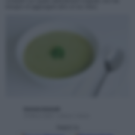
completi con questi abbinamenti originali, non hai
bisogno di aggiungere altro al tuo menu
Gerardo Antonelli
19 Marzo 2022 – Lettura 1 minuto
Seguici su