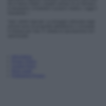
Se si hanno dubbi o quesiti sull’uso di un farmaco
è necessario contattare il proprio medico. Leggi il
Disclaimer »
Tutti i diritti riservati. Le immagini utilizzate negli
articoli sono di proprietà dell’editore o concesse
in licenza per l’uso. È vietata la riproduzione non
autorizzata.
Informativa
Privacy Policy
Cookie Policy
Note Legali
Preferenze Privacy