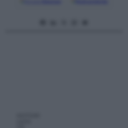
Google
Discover
Fonti preferite
AA275340
cucina
210