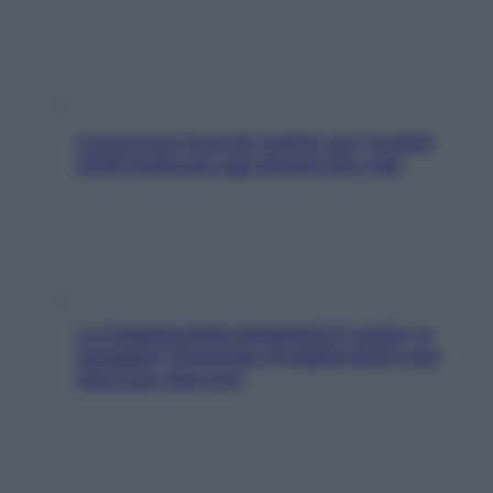
L’oroscopo food di Jupiter per l’estate
2026 dedicato agli amanti del cibo
La trappola della dopamina ti segue in
spiaggia? Strategie di digital detox per
staccare davvero