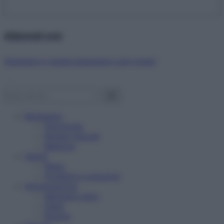
Abbonati ora!
Starbene ti regala benessere ogni mese!
Benessere
Psicologia
Rimedi naturali
Bellezza
Salute
News
Problemi e soluzioni
Alimentazione
Mangiare sano
Diete
Ricette