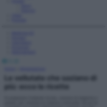
Fitness
Sport
Esercizi
Video
Podcast
Medicina AZ
Farmaci
Calcolatori
Oroscopo
Abbonamenti
Facebook
X
Instagram
Home
»
Alimentazione
Le vellutate che saziano di
più: ecco le ricette
Si preparano frullando brodo, verdure di stagione e
patate, per ottenere la classica cremosità. Se poi le