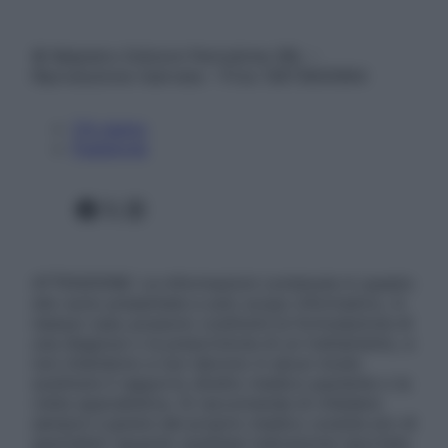
© Belpietro Edizioni Periodiche SRL –
Riproduzione riservata – P.Iva 13673600964
Chi siamo
Pubblicità
Facebook
X
Instagram
ATTENZIONE: Le informazioni contenute in questo
sito sono presentate a solo scopo informativo, in
nessun caso possono costituire la formulazione di
una diagnosi o la prescrizione di un trattamento, e
non intendono e non devono in alcun modo
sostituire il rapporto diretto medico-paziente o la
visita specialistica. Si raccomanda di chiedere
sempre il parere del proprio medico curante e/o di
specialisti riguardo qualsiasi indicazione riportata.