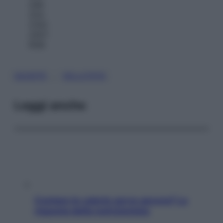
296
254
2100
2957
RGB
, 
SAZIETÀ
VELLUTATA
Leggi anche
Contare le calorie serve ancora? La
risposta della nutrizionista