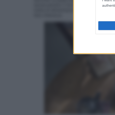
tavola persino il formaggio, bandito dall
authenti
tratta di alimentazione, è facile sentire tut
fare chiarezza.