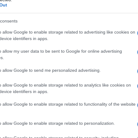
Out
consents
o allow Google to enable storage related to advertising like cookies on
evice identifiers in apps.
o allow my user data to be sent to Google for online advertising
s.
to allow Google to send me personalized advertising.
o allow Google to enable storage related to analytics like cookies on
evice identifiers in apps.
o allow Google to enable storage related to functionality of the website
o allow Google to enable storage related to personalization.
icare chewing gum è salutare, confutano l’ipotesi
 il miglior deterrente alle abbuffate, e riportano in
o allow Google to enable storage related to security, including