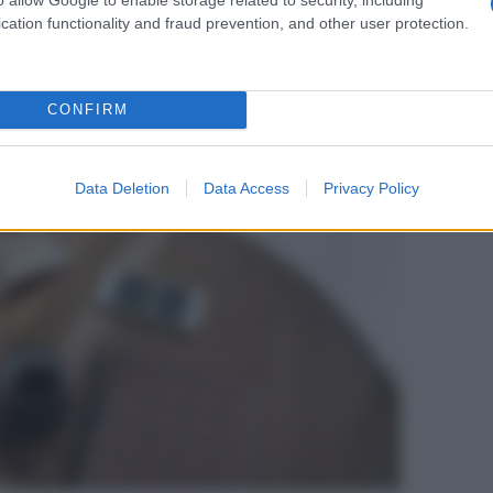
a maggior parte delle
diete dimagranti
. Quando si
cation functionality and fraud prevention, and other user protection.
to e il contrario di tutto. Qui gli
esperti
ci aiutano a
CONFIRM
Data Deletion
Data Access
Privacy Policy