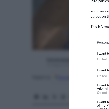
third parties
You may sepa
parties on t
This informa
Participants
Please note
Persona
information 
deny consent
I want t
in below Go
Opted 
francescapapa07
15 Giugno 2015 – Lettura 5 minuti
I want t
Opted 
Google
Discover
Fon
Seguici su
I want 
Advertis
Opted 
I want t
of my P
was col