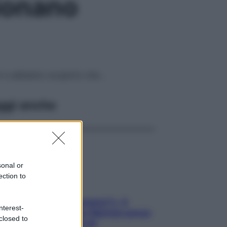
zionano
ari e abbiamo scoperto che…
ggi anche
sonal or
ection to
«Oggi che se magnamo?»: 4
nterest-
ricette facili di Max Mariola senza
closed to
pesare gli ingredienti