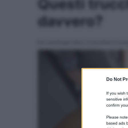
Questi trucc
davvero?
Dai centrifugati detox al bicchiere di a
Do Not Pr
If you wish 
sensitive in
confirm your
Please note
based ads b