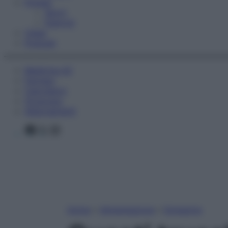
Fitness
Sport
Esercizi
Video
Podcast
Medicina AZ
Farmaci
Calcolatori
Oroscopo
Abbonamenti
Facebook
X
Instagram
Home
»
Alimentazione
»
Dimagrire