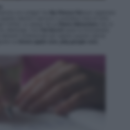
a
ntazione con un’app? Su
My Fitness Pal
puoi registrare
re quante calorie ti servono e prendere nota di tutto
il limite. Lo stesso fai su
Diario Alimentare
ma, in
l tuo dietologo. Con
Fat Secret
passi la fotocamera
 alimenti confezionati per sapere quante calorie
ratis su
itunes.apple.com
,
play.google.com
,