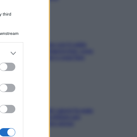
 third
Downstream
Perché la pressione con il caldo
scende e sale all’improvviso: cosa
er and store
succede alle donne e cosa fare
to grant or
subito
ed purposes
Doccia, lavarsi tutti i giorni fa male
alla pelle? I miti da sfatare per
proteggerla davvero senza
stressarla