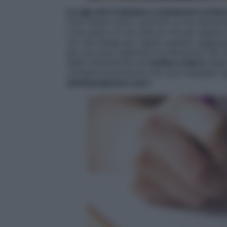
Le app che ti aiutano a mantenere la line
Vuoi tenere sotto controllo la tua alime
il tuo peso e il tuo stile di vita per sape
ciò che mangi per capire quando raggiungi 
più, qui puoi registrare le indicazioni de
dello smartphone sul
codice a barre
degli
contiene la porzione che vuoi mangiare (g
windowsphone.com
).