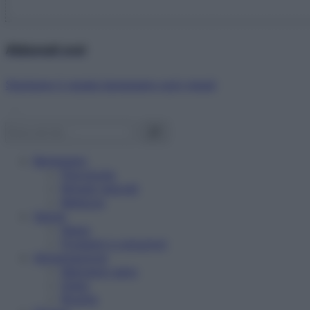
Abbonati ora!
Starbene ti regala benessere ogni mese!
Benessere
Psicologia
Rimedi naturali
Bellezza
Salute
News
Problemi e soluzioni
Alimentazione
Mangiare sano
Diete
Ricette