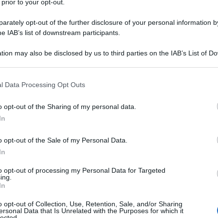
 prior to your opt-out.
rately opt-out of the further disclosure of your personal information by
he IAB’s list of downstream participants.
tion may also be disclosed by us to third parties on the IAB’s List of 
 that may further disclose it to other third parties.
 that this website/app uses one or more Google services and may gath
l Data Processing Opt Outs
including but not limited to your visit or usage behaviour. You may click 
 to Google and its third-party tags to use your data for below specifi
o opt-out of the Sharing of my personal data.
ogle consent section.
In
o opt-out of the Sale of my Personal Data.
In
ti preferite
to opt-out of processing my Personal Data for Targeted
ing.
In
o opt-out of Collection, Use, Retention, Sale, and/or Sharing
ersonal Data that Is Unrelated with the Purposes for which it
lected.