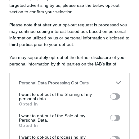
targeted advertising by us, please use the below opt-out
section to confirm your selection.
Please note that after your opt-out request is processed you
may continue seeing interest-based ads based on personal
information utilized by us or personal information disclosed to
third parties prior to your opt-out.
You may separately opt-out of the further disclosure of your
personal information by third parties on the IAB’s list of
downstream participants.
Personal Data Processing Opt Outs
This information may also be disclosed by us to third parties
on the IAB’s List of Downstream Participants that may further
I want to opt-out of the Sharing of my
disclose it to other third parties.
personal data.
Opted In
Please note that this website/app uses one or more Google
services and may gather and store information including but
I want to opt-out of the Sale of my
Personal Data.
not limited to your visit or usage behaviour. You may click to
Opted In
grant or deny consent to Google and its third-party tags to
use your data for below specified purposes in below Google
I want to opt-out of processing my