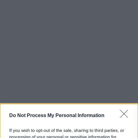
Do Not Process My Personal Information
If you wish to opt-out of the sale, sharing to third parties, or
processing of your personal or sensitive information for